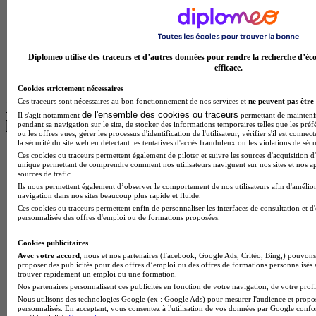
BTS Tourisme à Toulouse
Licence Psychologie à Lille
Master Informatique à Paris
BTS Communication à Bordeaux
Master Psychologie à Angers
Diplomeo utilise des traceurs et d’autres données pour rendre la recherche d’éco
BTS Communication à Lyon
efficace.
BTS Ndrc à Lyon
Cookies strictement nécessaires
Ces traceurs sont nécessaires au bon fonctionnement de nos services et
ne peuvent pas être 
Les intitulés de diplôme par alternance
de l'ensemble des cookies ou traceurs
Il s'agit notamment
permettant de maintenir 
les plus recherchés
pendant sa navigation sur le site, de stocker des informations temporaires telles que les préf
ou les offres vues, gérer les processus d'identification de l'utilisateur, vérifier s'il est conn
la sécurité du site web en détectant les tentatives d'accès frauduleux ou les violations de sécu
BTS Esf en alternance
Ces cookies ou traceurs permettent également de piloter et suivre les sources d'acquisition d'
unique permettant de comprendre comment nos utilisateurs naviguent sur nos sites et nos ap
BTS Dietetique en alternance
sources de trafic.
BTS Mco en alternance
Ils nous permettent également d’observer le comportement de nos utilisateurs afin d'amélior
BTS Pi en alternance
navigation dans nos sites beaucoup plus rapide et fluide.
BTS Sp3s en alternance
Ces cookies ou traceurs permettent enfin de personnaliser les interfaces de consultation et d
personnalisée des offres d'emploi ou de formations proposées.
Master CCA en alternance
BTS Ndrc en alternance
Cookies publicitaires
BTS Sam en alternance
Avec votre accord
, nous et nos partenaires (Facebook, Google Ads, Critéo, Bing,) pouvons 
Cap Fleuriste en alternance
proposer des publicités pour des offres d’emploi ou des offres de formations personnalisés
BTS Sio en alternance
trouver rapidement un emploi ou une formation.
MSc Marketing Digital en alternance
Nos partenaires personnalisent ces publicités en fonction de votre navigation, de votre profil
BTS Gpme en alternance
Nous utilisons des technologies Google (ex : Google Ads) pour mesurer l'audience et propos
Cap Electricien en alternance
personnalisés. En acceptant, vous consentez à l'utilisation de vos données par Google conf