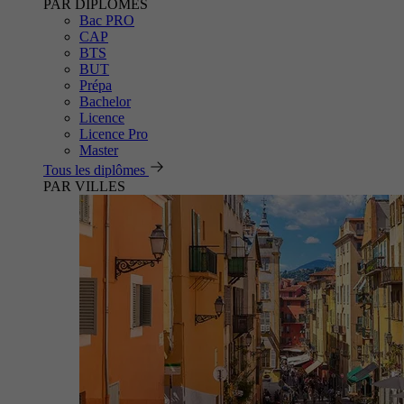
PAR DIPLÔMES
Bac PRO
CAP
BTS
BUT
Prépa
Bachelor
Licence
Licence Pro
Master
Tous les diplômes
PAR VILLES