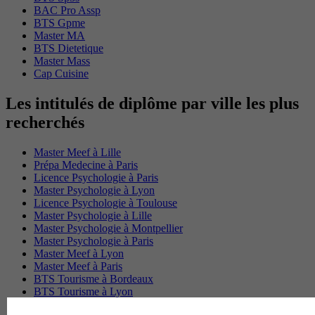
BAC Pro Assp
BTS Gpme
Master MA
BTS Dietetique
Master Mass
Cap Cuisine
Les intitulés de diplôme par ville les plus
recherchés
Master Meef à Lille
Prépa Medecine à Paris
Licence Psychologie à Paris
Master Psychologie à Lyon
Licence Psychologie à Toulouse
Master Psychologie à Lille
Master Psychologie à Montpellier
Master Psychologie à Paris
Master Meef à Lyon
Master Meef à Paris
BTS Tourisme à Bordeaux
BTS Tourisme à Lyon
BTS Tourisme à Paris