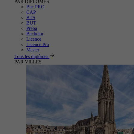
PAR DIPLÔMES
Bac PRO
CAP
BTS
BUT
Prépa
Bachelor
Licence
Licence Pro
Master
Tous les diplômes
PAR VILLES