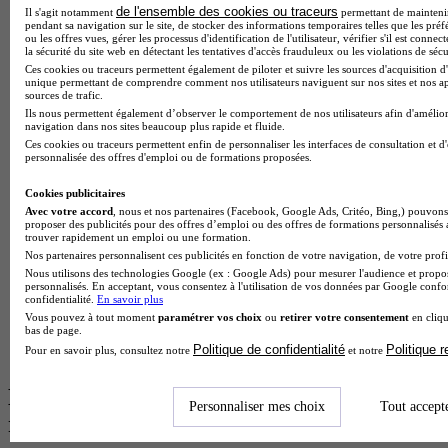
de l'ensemble des cookies ou traceurs
BTS Esf en alternance
Il s'agit notamment
permettant de maintenir 
pendant sa navigation sur le site, de stocker des informations temporaires telles que les préf
BTS Dietetique en alternance
ou les offres vues, gérer les processus d'identification de l'utilisateur, vérifier s'il est conn
BTS Mco en alternance
la sécurité du site web en détectant les tentatives d'accès frauduleux ou les violations de sécu
BTS Pi en alternance
Ces cookies ou traceurs permettent également de piloter et suivre les sources d'acquisition d'
unique permettant de comprendre comment nos utilisateurs naviguent sur nos sites et nos ap
BTS Sp3s en alternance
sources de trafic.
Master CCA en alternance
Ils nous permettent également d’observer le comportement de nos utilisateurs afin d'amélior
BTS Ndrc en alternance
navigation dans nos sites beaucoup plus rapide et fluide.
BTS Sam en alternance
Ces cookies ou traceurs permettent enfin de personnaliser les interfaces de consultation et d
Cap Fleuriste en alternance
personnalisée des offres d'emploi ou de formations proposées.
BTS Sio en alternance
MSc Marketing Digital en alternance
Cookies publicitaires
BTS Gpme en alternance
Avec votre accord
, nous et nos partenaires (Facebook, Google Ads, Critéo, Bing,) pouvons 
proposer des publicités pour des offres d’emploi ou des offres de formations personnalisés
Cap Electricien en alternance
trouver rapidement un emploi ou une formation.
BTS Gpn en alternance
Nos partenaires personnalisent ces publicités en fonction de votre navigation, de votre profil
BTS Domotique en alternance
Nous utilisons des technologies Google (ex : Google Ads) pour mesurer l'audience et propos
BAC Pro Agora en alternance
personnalisés. En acceptant, vous consentez à l'utilisation de vos données par Google conf
BTS Sta en alternance
confidentialité.
En savoir plus
BTS Iris en alternance
Vous pouvez à tout moment
paramétrer vos choix
ou
retirer votre consentement
en cliqu
bas de page.
BTS Tpl en alternance
Politique de confidentialité
Politique 
Pour en savoir plus, consultez notre
et notre
BTS Ati en alternance
Les diplômes par filière les plus
Personnaliser mes choix
Tout accept
recherchés