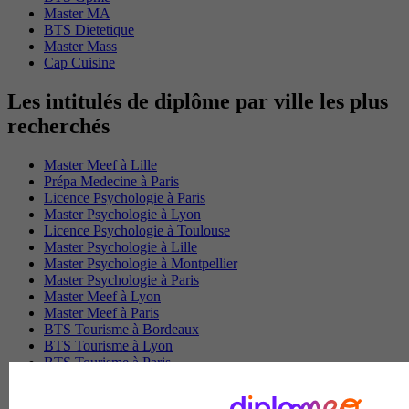
Master MA
BTS Dietetique
Master Mass
Cap Cuisine
Les intitulés de diplôme par ville les plus
recherchés
Master Meef à Lille
Prépa Medecine à Paris
Licence Psychologie à Paris
Master Psychologie à Lyon
Licence Psychologie à Toulouse
Master Psychologie à Lille
Master Psychologie à Montpellier
Master Psychologie à Paris
Master Meef à Lyon
Master Meef à Paris
BTS Tourisme à Bordeaux
BTS Tourisme à Lyon
BTS Tourisme à Paris
BTS Tourisme à Toulouse
Licence Psychologie à Lille