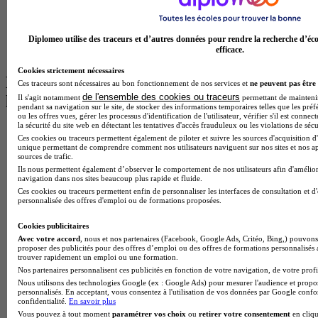
Master Informatique à Paris
BTS Communication à Bordeaux
Master Psychologie à Angers
BTS Communication à Lyon
Diplomeo utilise des traceurs et d’autres données pour rendre la recherche d’éco
efficace.
BTS Ndrc à Lyon
Cookies strictement nécessaires
Les intitulés de diplôme par alternance
Ces traceurs sont nécessaires au bon fonctionnement de nos services et
ne peuvent pas être 
de l'ensemble des cookies ou traceurs
les plus recherchés
Il s'agit notamment
permettant de maintenir 
pendant sa navigation sur le site, de stocker des informations temporaires telles que les préf
ou les offres vues, gérer les processus d'identification de l'utilisateur, vérifier s'il est conn
la sécurité du site web en détectant les tentatives d'accès frauduleux ou les violations de sécu
BTS Esf en alternance
Ces cookies ou traceurs permettent également de piloter et suivre les sources d'acquisition d'
BTS Dietetique en alternance
unique permettant de comprendre comment nos utilisateurs naviguent sur nos sites et nos ap
BTS Mco en alternance
sources de trafic.
BTS Pi en alternance
Ils nous permettent également d’observer le comportement de nos utilisateurs afin d'amélior
navigation dans nos sites beaucoup plus rapide et fluide.
BTS Sp3s en alternance
Ces cookies ou traceurs permettent enfin de personnaliser les interfaces de consultation et d
Master CCA en alternance
personnalisée des offres d'emploi ou de formations proposées.
BTS Ndrc en alternance
BTS Sam en alternance
Cookies publicitaires
Cap Fleuriste en alternance
Avec votre accord
, nous et nos partenaires (Facebook, Google Ads, Critéo, Bing,) pouvons 
BTS Sio en alternance
proposer des publicités pour des offres d’emploi ou des offres de formations personnalisés
trouver rapidement un emploi ou une formation.
MSc Marketing Digital en alternance
Nos partenaires personnalisent ces publicités en fonction de votre navigation, de votre profil
BTS Gpme en alternance
Nous utilisons des technologies Google (ex : Google Ads) pour mesurer l'audience et propos
Cap Electricien en alternance
personnalisés. En acceptant, vous consentez à l'utilisation de vos données par Google conf
BTS Gpn en alternance
confidentialité.
En savoir plus
BTS Domotique en alternance
Vous pouvez à tout moment
paramétrer vos choix
ou
retirer votre consentement
en cliqu