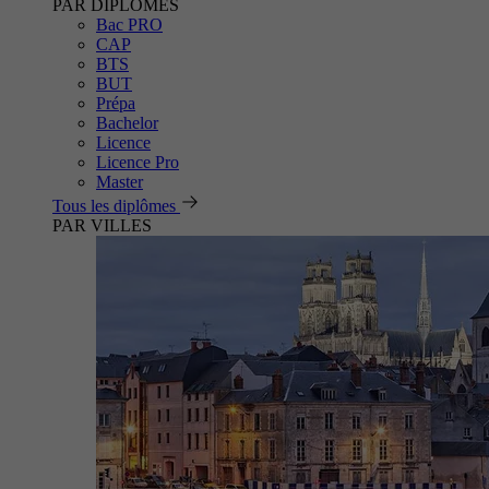
PAR DIPLÔMES
Bac PRO
CAP
BTS
BUT
Prépa
Bachelor
Licence
Licence Pro
Master
Tous les diplômes
PAR VILLES