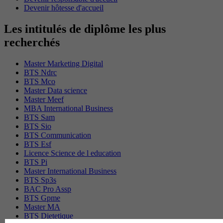
Devenir hôtesse d'accueil
Les intitulés de diplôme les plus
recherchés
Master Marketing Digital
BTS Ndrc
BTS Mco
Master Data science
Master Meef
MBA International Business
BTS Sam
BTS Sio
BTS Communication
BTS Esf
Licence Science de l education
BTS Pi
Master International Business
BTS Sp3s
BAC Pro Assp
BTS Gpme
Master MA
BTS Dietetique