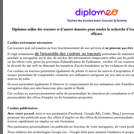
Master Mass
Cap Cuisine
Les intitulés de diplôme par ville les plus
recherchés
Diplomeo utilise des traceurs et d’autres données pour rendre la recherche d’éco
efficace.
Master Meef à Lille
Cookies strictement nécessaires
Prépa Medecine à Paris
Ces traceurs sont nécessaires au bon fonctionnement de nos services et
ne peuvent pas être 
Licence Psychologie à Paris
de l'ensemble des cookies ou traceurs
Il s'agit notamment
permettant de maintenir 
Master Psychologie à Lyon
pendant sa navigation sur le site, de stocker des informations temporaires telles que les préf
Licence Psychologie à Toulouse
ou les offres vues, gérer les processus d'identification de l'utilisateur, vérifier s'il est conn
la sécurité du site web en détectant les tentatives d'accès frauduleux ou les violations de sécu
Master Psychologie à Lille
Ces cookies ou traceurs permettent également de piloter et suivre les sources d'acquisition d'
Master Psychologie à Montpellier
unique permettant de comprendre comment nos utilisateurs naviguent sur nos sites et nos ap
Master Psychologie à Paris
sources de trafic.
Master Meef à Lyon
Ils nous permettent également d’observer le comportement de nos utilisateurs afin d'amélior
Master Meef à Paris
navigation dans nos sites beaucoup plus rapide et fluide.
BTS Tourisme à Bordeaux
Ces cookies ou traceurs permettent enfin de personnaliser les interfaces de consultation et d
personnalisée des offres d'emploi ou de formations proposées.
BTS Tourisme à Lyon
BTS Tourisme à Paris
Cookies publicitaires
BTS Tourisme à Toulouse
Avec votre accord
, nous et nos partenaires (Facebook, Google Ads, Critéo, Bing,) pouvons 
Licence Psychologie à Lille
proposer des publicités pour des offres d’emploi ou des offres de formations personnalisés
Master Informatique à Paris
trouver rapidement un emploi ou une formation.
BTS Communication à Bordeaux
Nos partenaires personnalisent ces publicités en fonction de votre navigation, de votre profil
Master Psychologie à Angers
Nous utilisons des technologies Google (ex : Google Ads) pour mesurer l'audience et propos