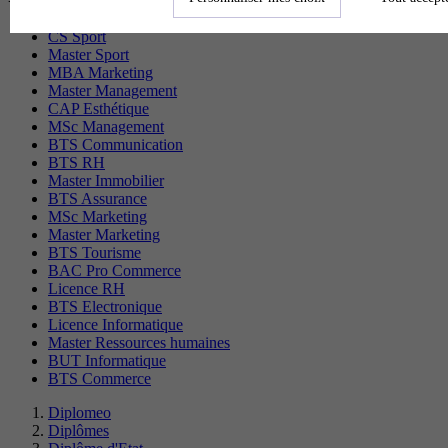
CS Sport
Master Sport
MBA Marketing
Master Management
CAP Esthétique
MSc Management
BTS Communication
BTS RH
Master Immobilier
BTS Assurance
MSc Marketing
Master Marketing
BTS Tourisme
BAC Pro Commerce
Licence RH
BTS Electronique
Licence Informatique
Master Ressources humaines
BUT Informatique
BTS Commerce
Diplomeo
Diplômes