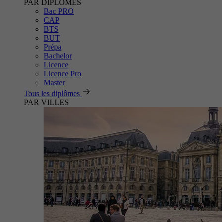
PAR DIPLÔMES
Bac PRO
CAP
BTS
BUT
Prépa
Bachelor
Licence
Licence Pro
Master
Tous les diplômes
PAR VILLES