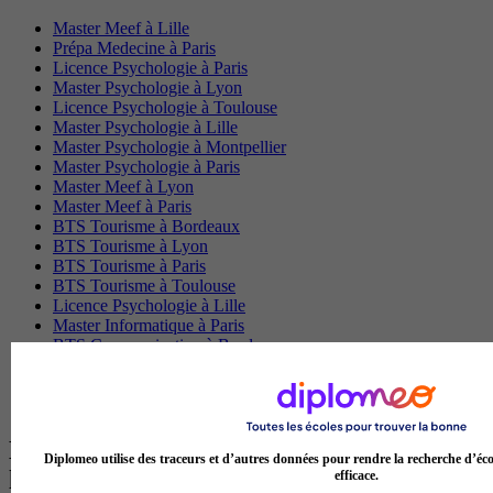
Master Meef à Lille
Prépa Medecine à Paris
Licence Psychologie à Paris
Master Psychologie à Lyon
Licence Psychologie à Toulouse
Master Psychologie à Lille
Master Psychologie à Montpellier
Master Psychologie à Paris
Master Meef à Lyon
Master Meef à Paris
BTS Tourisme à Bordeaux
BTS Tourisme à Lyon
BTS Tourisme à Paris
BTS Tourisme à Toulouse
Licence Psychologie à Lille
Master Informatique à Paris
BTS Communication à Bordeaux
Master Psychologie à Angers
BTS Communication à Lyon
BTS Ndrc à Lyon
Les intitulés de diplôme par alternance
Diplomeo utilise des traceurs et d’autres données pour rendre la recherche d’éco
les plus recherchés
efficace.