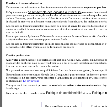
Cookies strictement nécessaires
BTS Esf en alternance
Ces traceurs sont nécessaires au bon fonctionnement de nos services et
ne peuvent pas être 
BTS Dietetique en alternance
de l'ensemble des cookies ou traceurs
Il s'agit notamment
permettant de maintenir 
pendant sa navigation sur le site, de stocker des informations temporaires telles que les préf
BTS Mco en alternance
ou les offres vues, gérer les processus d'identification de l'utilisateur, vérifier s'il est conn
BTS Pi en alternance
la sécurité du site web en détectant les tentatives d'accès frauduleux ou les violations de sécu
BTS Sp3s en alternance
Ces cookies ou traceurs permettent également de piloter et suivre les sources d'acquisition d'
Master CCA en alternance
unique permettant de comprendre comment nos utilisateurs naviguent sur nos sites et nos ap
sources de trafic.
BTS Ndrc en alternance
Ils nous permettent également d’observer le comportement de nos utilisateurs afin d'amélior
BTS Sam en alternance
navigation dans nos sites beaucoup plus rapide et fluide.
Cap Fleuriste en alternance
Ces cookies ou traceurs permettent enfin de personnaliser les interfaces de consultation et d
BTS Sio en alternance
personnalisée des offres d'emploi ou de formations proposées.
MSc Marketing Digital en alternance
BTS Gpme en alternance
Cookies publicitaires
Cap Electricien en alternance
Avec votre accord
, nous et nos partenaires (Facebook, Google Ads, Critéo, Bing,) pouvons 
BTS Gpn en alternance
proposer des publicités pour des offres d’emploi ou des offres de formations personnalisés
trouver rapidement un emploi ou une formation.
BTS Domotique en alternance
Nos partenaires personnalisent ces publicités en fonction de votre navigation, de votre profil
BAC Pro Agora en alternance
Nous utilisons des technologies Google (ex : Google Ads) pour mesurer l'audience et propos
BTS Sta en alternance
personnalisés. En acceptant, vous consentez à l'utilisation de vos données par Google conf
BTS Iris en alternance
confidentialité.
En savoir plus
BTS Tpl en alternance
Vous pouvez à tout moment
paramétrer vos choix
ou
retirer votre consentement
en cliqu
bas de page.
BTS Ati en alternance
Politique de confidentialité
Politique 
Pour en savoir plus, consultez notre
et notre
Les diplômes par filière les plus
recherchés
Personnaliser mes choix
Tout accept