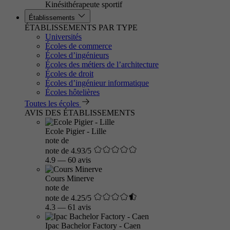
Kinésithérapeute sportif
Établissements
ÉTABLISSEMENTS PAR TYPE
Universités
Écoles de commerce
Écoles d’ingénieurs
Écoles des métiers de l’architecture
Écoles de droit
Écoles d’ingénieur informatique
Écoles hôtelières
Toutes les écoles
AVIS DES ÉTABLISSEMENTS
Ecole Pigier - Lille
note de
note de 4.93/5
4.9
—
60 avis
Cours Minerve
note de
note de 4.25/5
4.3
—
61 avis
Ipac Bachelor Factory - Caen