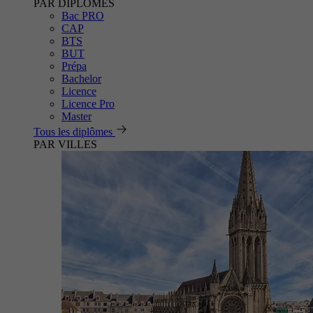
PAR DIPLÔMES
Bac PRO
CAP
BTS
BUT
Prépa
Bachelor
Licence
Licence Pro
Master
Tous les diplômes
PAR VILLES