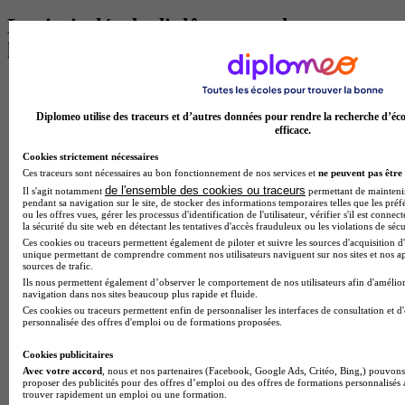
Les intitulés de diplôme par alternance
les plus recherchés
BTS Esf en alternance
BTS Dietetique en alternance
Diplomeo utilise des traceurs et d’autres données pour rendre la recherche d’éco
BTS Mco en alternance
efficace.
BTS Pi en alternance
BTS Sp3s en alternance
Cookies strictement nécessaires
Master CCA en alternance
Ces traceurs sont nécessaires au bon fonctionnement de nos services et
ne peuvent pas être 
BTS Ndrc en alternance
de l'ensemble des cookies ou traceurs
Il s'agit notamment
permettant de maintenir 
BTS Sam en alternance
pendant sa navigation sur le site, de stocker des informations temporaires telles que les préf
ou les offres vues, gérer les processus d'identification de l'utilisateur, vérifier s'il est conn
Cap Fleuriste en alternance
la sécurité du site web en détectant les tentatives d'accès frauduleux ou les violations de sécu
BTS Sio en alternance
Ces cookies ou traceurs permettent également de piloter et suivre les sources d'acquisition d'
MSc Marketing Digital en alternance
unique permettant de comprendre comment nos utilisateurs naviguent sur nos sites et nos ap
sources de trafic.
BTS Gpme en alternance
Ils nous permettent également d’observer le comportement de nos utilisateurs afin d'amélior
Cap Electricien en alternance
navigation dans nos sites beaucoup plus rapide et fluide.
BTS Gpn en alternance
Ces cookies ou traceurs permettent enfin de personnaliser les interfaces de consultation et d
BTS Domotique en alternance
personnalisée des offres d'emploi ou de formations proposées.
BAC Pro Agora en alternance
BTS Sta en alternance
Cookies publicitaires
BTS Iris en alternance
Avec votre accord
, nous et nos partenaires (Facebook, Google Ads, Critéo, Bing,) pouvons 
BTS Tpl en alternance
proposer des publicités pour des offres d’emploi ou des offres de formations personnalisés
trouver rapidement un emploi ou une formation.
BTS Ati en alternance