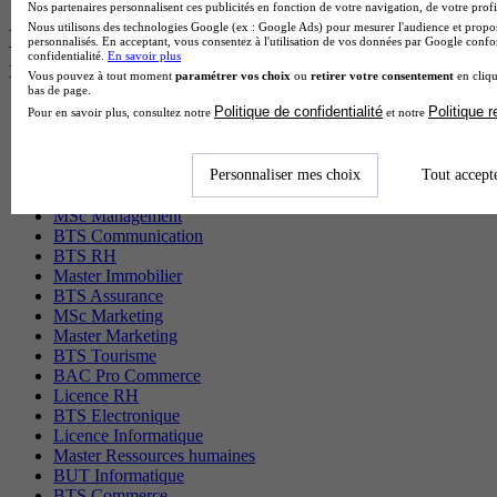
Nos partenaires personnalisent ces publicités en fonction de votre navigation, de votre profil
Nous utilisons des technologies Google (ex : Google Ads) pour mesurer l'audience et propos
Les diplômes par filière les plus
personnalisés. En acceptant, vous consentez à l'utilisation de vos données par Google conf
confidentialité.
En savoir plus
recherchés
Vous pouvez à tout moment
paramétrer vos choix
ou
retirer votre consentement
en cliqu
bas de page.
Politique de confidentialité
Politique 
Pour en savoir plus, consultez notre
et notre
CS Sport
Master Sport
MBA Marketing
Personnaliser mes choix
Tout accept
Master Management
CAP Esthétique
MSc Management
BTS Communication
BTS RH
Master Immobilier
BTS Assurance
MSc Marketing
Master Marketing
BTS Tourisme
BAC Pro Commerce
Licence RH
BTS Electronique
Licence Informatique
Master Ressources humaines
BUT Informatique
BTS Commerce