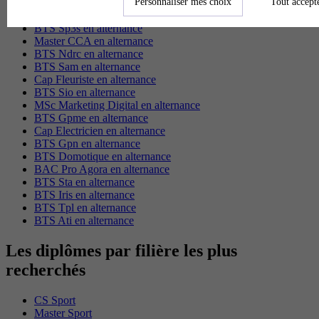
Personnaliser mes choix
Tout accept
BTS Mco en alternance
BTS Pi en alternance
BTS Sp3s en alternance
Master CCA en alternance
BTS Ndrc en alternance
BTS Sam en alternance
Cap Fleuriste en alternance
BTS Sio en alternance
MSc Marketing Digital en alternance
BTS Gpme en alternance
Cap Electricien en alternance
BTS Gpn en alternance
BTS Domotique en alternance
BAC Pro Agora en alternance
BTS Sta en alternance
BTS Iris en alternance
BTS Tpl en alternance
BTS Ati en alternance
Les diplômes par filière les plus
recherchés
CS Sport
Master Sport