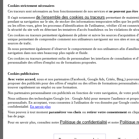
Master Psychologie à Lyon
Cookies strictement nécessaires
Licence Psychologie à Toulouse
Ces traceurs sont nécessaires au bon fonctionnement de nos services et
ne peuvent pas être 
Master Psychologie à Lille
de l'ensemble des cookies ou traceurs
Il s'agit notamment
permettant de maintenir 
Master Psychologie à Montpellier
pendant sa navigation sur le site, de stocker des informations temporaires telles que les préf
ou les offres vues, gérer les processus d'identification de l'utilisateur, vérifier s'il est conn
Master Psychologie à Paris
la sécurité du site web en détectant les tentatives d'accès frauduleux ou les violations de sécu
Master Meef à Lyon
Ces cookies ou traceurs permettent également de piloter et suivre les sources d'acquisition d'
Master Meef à Paris
unique permettant de comprendre comment nos utilisateurs naviguent sur nos sites et nos ap
sources de trafic.
BTS Tourisme à Bordeaux
Ils nous permettent également d’observer le comportement de nos utilisateurs afin d'amélior
BTS Tourisme à Lyon
navigation dans nos sites beaucoup plus rapide et fluide.
BTS Tourisme à Paris
Ces cookies ou traceurs permettent enfin de personnaliser les interfaces de consultation et d
BTS Tourisme à Toulouse
personnalisée des offres d'emploi ou de formations proposées.
Licence Psychologie à Lille
Master Informatique à Paris
Cookies publicitaires
BTS Communication à Bordeaux
Avec votre accord
, nous et nos partenaires (Facebook, Google Ads, Critéo, Bing,) pouvons 
Master Psychologie à Angers
proposer des publicités pour des offres d’emploi ou des offres de formations personnalisés
trouver rapidement un emploi ou une formation.
BTS Communication à Lyon
Nos partenaires personnalisent ces publicités en fonction de votre navigation, de votre profil
BTS Ndrc à Lyon
Nous utilisons des technologies Google (ex : Google Ads) pour mesurer l'audience et propos
personnalisés. En acceptant, vous consentez à l'utilisation de vos données par Google conf
Les intitulés de diplôme par alternance
confidentialité.
En savoir plus
Vous pouvez à tout moment
paramétrer vos choix
ou
retirer votre consentement
en cliqu
les plus recherchés
bas de page.
Politique de confidentialité
Politique 
Pour en savoir plus, consultez notre
et notre
BTS Esf en alternance
BTS Dietetique en alternance