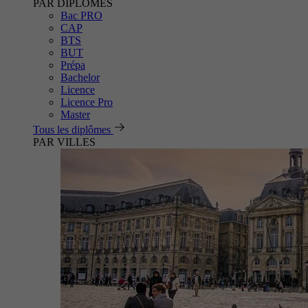
PAR DIPLÔMES
Bac PRO
CAP
BTS
BUT
Prépa
Bachelor
Licence
Licence Pro
Master
Tous les diplômes
PAR VILLES