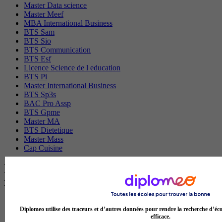
Master Data science
Master Meef
MBA International Business
BTS Sam
BTS Sio
BTS Communication
BTS Esf
Licence Science de l education
BTS Pi
Master International Business
BTS Sp3s
BAC Pro Assp
BTS Gpme
Master MA
BTS Dietetique
Master Mass
Cap Cuisine
Les intitulés de diplôme par ville les plus
recherchés
Master Meef à Lille
Diplomeo utilise des traceurs et d’autres données pour rendre la recherche d’éco
Prépa Medecine à Paris
efficace.
Licence Psychologie à Paris