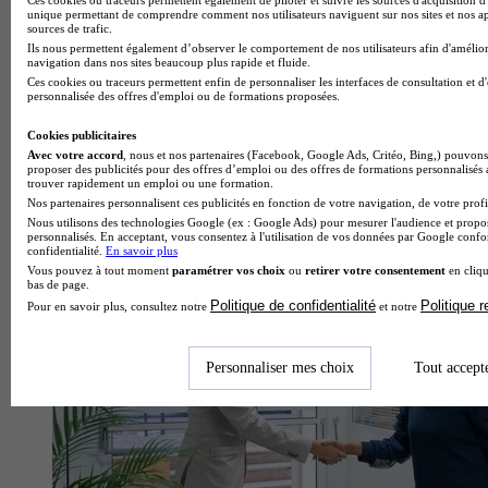
unique permettant de comprendre comment nos utilisateurs naviguent sur nos sites et nos ap
sources de trafic.
Ils nous permettent également d’observer le comportement de nos utilisateurs afin d'amélior
navigation dans nos sites beaucoup plus rapide et fluide.
Ces cookies ou traceurs permettent enfin de personnaliser les interfaces de consultation et d
personnalisée des offres d'emploi ou de formations proposées.
Cookies publicitaires
Avec votre accord
, nous et nos partenaires (Facebook, Google Ads, Critéo, Bing,) pouvons 
proposer des publicités pour des offres d’emploi ou des offres de formations personnalisés
trouver rapidement un emploi ou une formation.
École spécialisée
Nos partenaires personnalisent ces publicités en fonction de votre navigation, de votre profil
Voir l’établissement
Nous utilisons des technologies Google (ex : Google Ads) pour mesurer l'audience et propos
personnalisés. En acceptant, vous consentez à l'utilisation de vos données par Google conf
confidentialité.
En savoir plus
Vous pouvez à tout moment
paramétrer vos choix
ou
retirer votre consentement
en cliqu
bas de page.
Politique de confidentialité
Politique 
Pour en savoir plus, consultez notre
et notre
Personnaliser mes choix
Tout accept