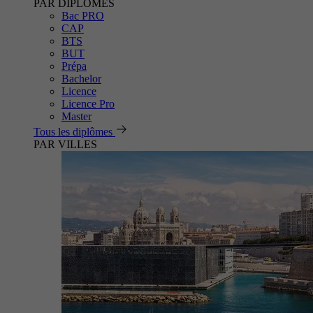
PAR DIPLÔMES
Bac PRO
CAP
BTS
BUT
Prépa
Bachelor
Licence
Licence Pro
Master
Tous les diplômes
PAR VILLES