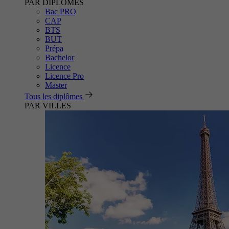
PAR DIPLÔMES
Bac PRO
CAP
BTS
BUT
Prépa
Bachelor
Licence
Licence Pro
Master
Tous les diplômes
PAR VILLES