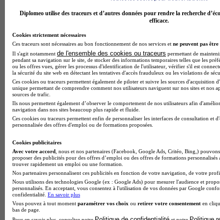
Diplomeo utilise des traceurs et d’autres données pour rendre la recherche d’éco
efficace.
Cookies strictement nécessaires
Ces traceurs sont nécessaires au bon fonctionnement de nos services et
ne peuvent pas être 
de l'ensemble des cookies ou traceurs
Il s'agit notamment
permettant de maintenir 
pendant sa navigation sur le site, de stocker des informations temporaires telles que les préf
ou les offres vues, gérer les processus d'identification de l'utilisateur, vérifier s'il est conn
la sécurité du site web en détectant les tentatives d'accès frauduleux ou les violations de sécu
Ces cookies ou traceurs permettent également de piloter et suivre les sources d'acquisition d'
unique permettant de comprendre comment nos utilisateurs naviguent sur nos sites et nos ap
Accès métiers
sources de trafic.
Ils nous permettent également d’observer le comportement de nos utilisateurs afin d'amélior
Aucun avis
navigation dans nos sites beaucoup plus rapide et fluide.
Ces cookies ou traceurs permettent enfin de personnaliser les interfaces de consultation et d
Lens
personnalisée des offres d'emploi ou de formations proposées.
Cookies publicitaires
Avec votre accord
, nous et nos partenaires (Facebook, Google Ads, Critéo, Bing,) pouvons 
proposer des publicités pour des offres d’emploi ou des offres de formations personnalisés
trouver rapidement un emploi ou une formation.
Nos partenaires personnalisent ces publicités en fonction de votre navigation, de votre profil
Nous utilisons des technologies Google (ex : Google Ads) pour mesurer l'audience et propos
personnalisés. En acceptant, vous consentez à l'utilisation de vos données par Google conf
confidentialité.
En savoir plus
Vous pouvez à tout moment
paramétrer vos choix
ou
retirer votre consentement
en cliqu
bas de page.
Politique de confidentialité
Politique 
Pour en savoir plus, consultez notre
et notre