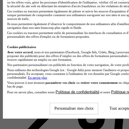
ou les offres vues, gérer les processus d'identification de l'utilisateur, vérifier s'il est conn
la sécurité du site web en détectant les tentatives d'accès frauduleux ou les violations de sécu
Ces cookies ou traceurs permettent également de piloter et suivre les sources d'acquisition d'
unique permettant de comprendre comment nos utilisateurs naviguent sur nos sites et nos ap
sources de trafic.
Ils nous permettent également d’observer le comportement de nos utilisateurs afin d'amélior
navigation dans nos sites beaucoup plus rapide et fluide.
Ces cookies ou traceurs permettent enfin de personnaliser les interfaces de consultation et d
personnalisée des offres d'emploi ou de formations proposées.
Cookies publicitaires
Avec votre accord
, nous et nos partenaires (Facebook, Google Ads, Critéo, Bing,) pouvons 
proposer des publicités pour des offres d’emploi ou des offres de formations personnalisés
trouver rapidement un emploi ou une formation.
Accès métiers
Nos partenaires personnalisent ces publicités en fonction de votre navigation, de votre profil
Nous utilisons des technologies Google (ex : Google Ads) pour mesurer l'audience et propos
Aucun avis
personnalisés. En acceptant, vous consentez à l'utilisation de vos données par Google conf
confidentialité.
En savoir plus
Lens
Vous pouvez à tout moment
paramétrer vos choix
ou
retirer votre consentement
en cliqu
bas de page.
Politique de confidentialité
Politique 
Pour en savoir plus, consultez notre
et notre
Personnaliser mes choix
Tout accept