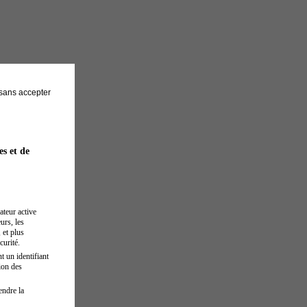
sans accepter
es et de
ateur active
urs, les
 et plus
curité.
t un identifiant
ion des
endre la