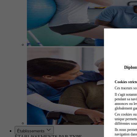
Diplome
Cookies strict
Ces traceurs so
Il s'agit notam
pendant sa navig
annonces ou les 
globalement gara
Ces cookies ou t
unique permetta
différentes sour
Ils nous permet
Établissements
navigation dans
ÉTABLISSEMENTS PAR TYPE