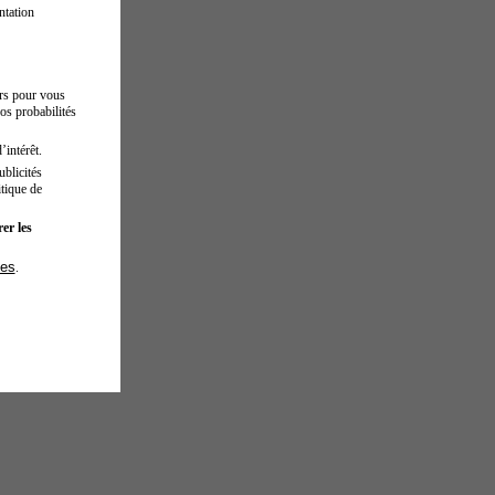
ntation
urs pour vous
os probabilités
’intérêt.
blicités
tique de
er les
ies
.