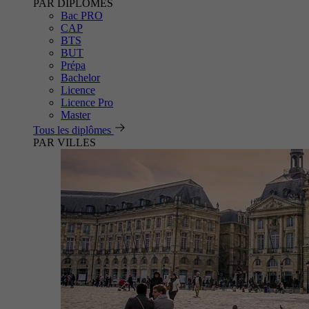
PAR DIPLÔMES
Bac PRO
CAP
BTS
BUT
Prépa
Bachelor
Licence
Licence Pro
Master
Tous les diplômes
PAR VILLES