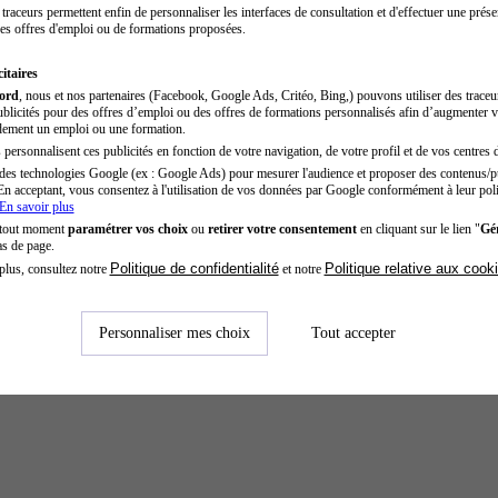
traceurs permettent enfin de personnaliser les interfaces de consultation et d'effectuer une prése
es offres d'emploi ou de formations proposées.
itaires
cord
, nous et nos partenaires (Facebook, Google Ads, Critéo, Bing,) pouvons utiliser des trace
blicités pour des offres d’emploi ou des offres de formations personnalisés afin d’augmenter v
dement un emploi ou une formation.
personnalisent ces publicités en fonction de votre navigation, de votre profil et de vos centres d
des technologies Google (ex : Google Ads) pour mesurer l'audience et proposer des contenus/pu
En acceptant, vous consentez à l'utilisation de vos données par Google conformément à leur poli
En savoir plus
 tout moment
paramétrer vos choix
ou
retirer votre consentement
en cliquant sur le lien "
Gér
as de page.
Politique de confidentialité
Politique relative aux cook
plus, consultez notre
et notre
Personnaliser mes choix
Tout accepter