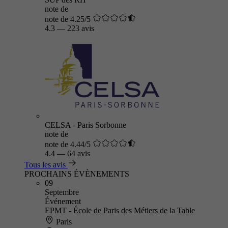
note de
note de 4.25/5
4.3
—
223 avis
CELSA - Paris Sorbonne
note de
note de 4.44/5
4.4
—
64 avis
Tous les avis
PROCHAINS ÉVÈNEMENTS
09
Septembre
Événement
EPMT - École de Paris des Métiers de la Table
Paris