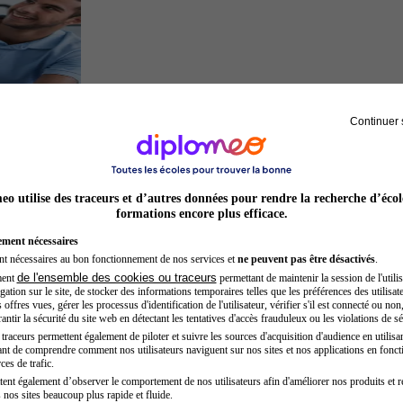
Continuer 
Kinésithérapeute sportif
o utilise des traceurs et d’autres données pour rendre la recherche d’écol
formations encore plus efficace.
ement nécessaires
nt nécessaires au bon fonctionnement de nos services et
ne peuvent pas être désactivés
.
de l'ensemble des cookies ou traceurs
ment
permettant de maintenir la session de l'utilis
ation sur le site, de stocker des informations temporaires telles que les préférences des utilisate
offres vues, gérer les processus d'identification de l'utilisateur, vérifier s'il est connecté ou non,
ntir la sécurité du site web en détectant les tentatives d'accès frauduleux ou les violations de sé
raceurs permettent également de piloter et suivre les sources d'acquisition d'audience en utilisan
nt de comprendre comment nos utilisateurs naviguent sur nos sites et nos applications en fonct
Sage-femme
ces de trafic.
tent également d’observer le comportement de nos utilisateurs afin d'améliorer nos produits et r
 nos sites beaucoup plus rapide et fluide.