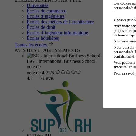
Ces cookies ou 
Universités
personnalisée d
Écoles de commerce
Écoles d’ingénieurs
Cookies public
Écoles des métiers de l’architecture
Avec votre ac
Écoles de droit
proposer des pu
Écoles d’ingénieur informatique
de trouver rapi
Écoles hôtelières
Nos partenaires 
Toutes les écoles
Nous utilisons 
AVIS DES ÉTABLISSEMENTS
personnalisés. 
confidentialité.
ISG - International Business School
Vous pouvez à
note de
traceurs
" en b
note de 4.21/5
Pour en savoir 
4.2
—
71 avis
SUP des RH