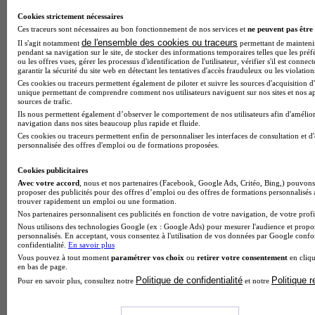
Cookies strictement nécessaires
Ces traceurs sont nécessaires au bon fonctionnement de nos services et
ne peuvent pas être 
de l'ensemble des cookies ou traceurs
Il s'agit notamment
permettant de maintenir 
pendant sa navigation sur le site, de stocker des informations temporaires telles que les préf
ou les offres vues, gérer les processus d'identification de l'utilisateur, vérifier s'il est conn
garantir la sécurité du site web en détectant les tentatives d'accès frauduleux ou les violation
Ces cookies ou traceurs permettent également de piloter et suivre les sources d'acquisition d'
unique permettant de comprendre comment nos utilisateurs naviguent sur nos sites et nos ap
sources de trafic.
Ils nous permettent également d’observer le comportement de nos utilisateurs afin d'amélior
navigation dans nos sites beaucoup plus rapide et fluide.
Ces cookies ou traceurs permettent enfin de personnaliser les interfaces de consultation et d
personnalisée des offres d'emploi ou de formations proposées.
Cookies publicitaires
BTS CI ou école de commerce : que choisir après le bac ?
Avec votre accord
, nous et nos partenaires (Facebook, Google Ads, Critéo, Bing,) pouvons 
proposer des publicités pour des offres d’emploi ou des offres de formations personnalisés
trouver rapidement un emploi ou une formation.
Nos partenaires personnalisent ces publicités en fonction de votre navigation, de votre profil
Nous utilisons des technologies Google (ex : Google Ads) pour mesurer l'audience et propos
personnalisés. En acceptant, vous consentez à l'utilisation de vos données par Google conf
confidentialité.
En savoir plus
Vous pouvez à tout moment
paramétrer vos choix
ou
retirer votre consentement
en cliqu
en bas de page.
Politique de confidentialité
Politique 
Pour en savoir plus, consultez notre
et notre