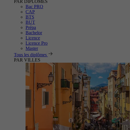
PAR DIPLÔMES
Bac PRO
CAP
BTS
BUT
Prépa
Bachelor
Licence
Licence Pro
Master
Tous les diplômes
PAR VILLES