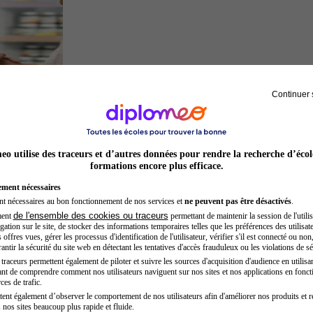
Continuer 
Préparateur en pharmacie
o utilise des traceurs et d’autres données pour rendre la recherche d’écol
formations encore plus efficace.
ement nécessaires
nt nécessaires au bon fonctionnement de nos services et
ne peuvent pas être désactivés
.
de l'ensemble des cookies ou traceurs
ment
permettant de maintenir la session de l'utilis
ation sur le site, de stocker des informations temporaires telles que les préférences des utilisate
offres vues, gérer les processus d'identification de l'utilisateur, vérifier s'il est connecté ou non,
ntir la sécurité du site web en détectant les tentatives d'accès frauduleux ou les violations de sé
raceurs permettent également de piloter et suivre les sources d'acquisition d'audience en utilisan
nt de comprendre comment nos utilisateurs naviguent sur nos sites et nos applications en fonct
Hôtesse de l'air steward
ces de trafic.
tent également d’observer le comportement de nos utilisateurs afin d'améliorer nos produits et r
 nos sites beaucoup plus rapide et fluide.