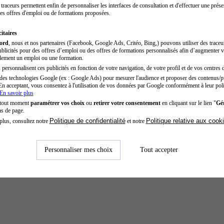
traceurs permettent enfin de personnaliser les interfaces de consultation et d'effectuer une prése
es offres d'emploi ou de formations proposées.
itaires
cord
, nous et nos partenaires (Facebook, Google Ads, Critéo, Bing,) pouvons utiliser des trace
blicités pour des offres d’emploi ou des offres de formations personnalisés afin d’augmenter v
dement un emploi ou une formation.
personnalisent ces publicités en fonction de votre navigation, de votre profil et de vos centres d
des technologies Google (ex : Google Ads) pour mesurer l'audience et proposer des contenus/pu
En acceptant, vous consentez à l'utilisation de vos données par Google conformément à leur poli
En savoir plus
 tout moment
paramétrer vos choix
ou
retirer votre consentement
en cliquant sur le lien "
Gér
as de page.
Politique de confidentialité
Politique relative aux cook
plus, consultez notre
et notre
Personnaliser mes choix
Tout accepter