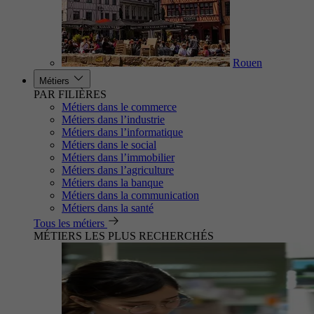
Rouen
Métiers
PAR FILIÈRES
Métiers dans le commerce
Métiers dans l’industrie
Métiers dans l’informatique
Métiers dans le social
Métiers dans l’immobilier
Métiers dans l’agriculture
Métiers dans la banque
Métiers dans la communication
Métiers dans la santé
Tous les métiers
MÉTIERS LES PLUS RECHERCHÉS