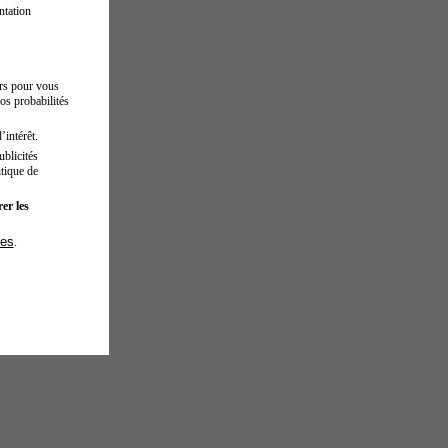
ntation
urs pour vous
os probabilités
’intérêt.
blicités
tique de
er les
ies
.