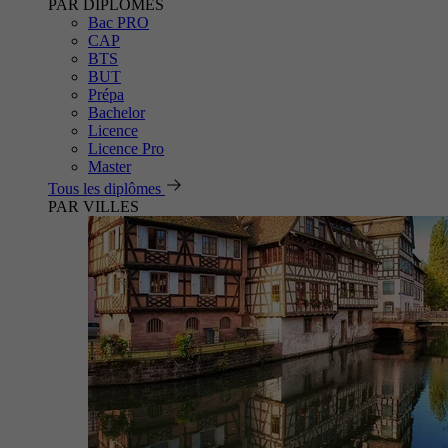
PAR DIPLÔMES
Bac PRO
CAP
BTS
BUT
Prépa
Bachelor
Licence
Licence Pro
Master
Tous les diplômes
PAR VILLES