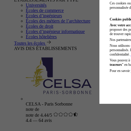
Ces cookies ou 
Universités
personnalisée d
Écoles de commerce
Écoles d’ingénieurs
Cookies public
Écoles des métiers de l’architecture
Avec votre ac
Écoles de droit
proposer des pu
Écoles d’ingénieur informatique
de trouver rapi
Écoles hôtelières
Nos partenaires 
Toutes les écoles
Nous utilisons 
AVIS DES ÉTABLISSEMENTS
personnalisés. 
confidentialité.
Vous pouvez à
traceurs
" en b
Pour en savoir 
CELSA - Paris Sorbonne
note de
note de 4.44/5
4.4
—
64 avis