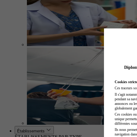
Diplome
Cookies strict
Ces traceurs so
Il s'agit notam
pendant sa navig
annonces ou les 
globalement gara
Ces cookies ou t
unique permetta
différentes sour
Ils nous permet
Établissements
navigation dans
ÉTABLISSEMENTS PAR TYPE