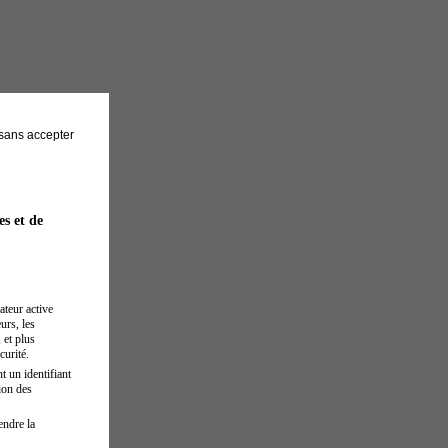
sans accepter
es et de
ateur active
urs, les
 et plus
curité.
t un identifiant
ion des
endre la