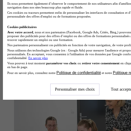
Ils nous permettent également d’observer le comportement de nos utilisateurs afin d'amélior
navigation dans nos sites beaucoup plus rapide et fluide.
Ces cookies ou traceurs permettent enfin de personnaliser les interfaces de consultation et d
personnalisée des offres d'emploi ou de formations proposées.
Cookies publicitaires
Avec votre accord
, nous et nos partenaires (Facebook, Google Ads, Critéo, Bing,) pouvons 
proposer des publicités pour des offres d’emploi ou des offres de formations personnalisés
trouver rapidement un emploi ou une formation.
Nos partenaires personnalisent ces publicités en fonction de votre navigation, de votre profil
Nous utilisons des technologies Google (ex : Google Ads) pour mesurer l'audience et propos
personnalisés. En acceptant, vous consentez à l'utilisation de vos données par Google conf
confidentialité.
En savoir plus
Vous pouvez à tout moment
paramétrer vos choix
ou
retirer votre consentement
en cliqu
en bas de page.
Politique de confidentialité
Politique 
Pour en savoir plus, consultez notre
et notre
École de droit et des métiers juridiques
Voir l’établissement
Personnaliser mes choix
Tout accept