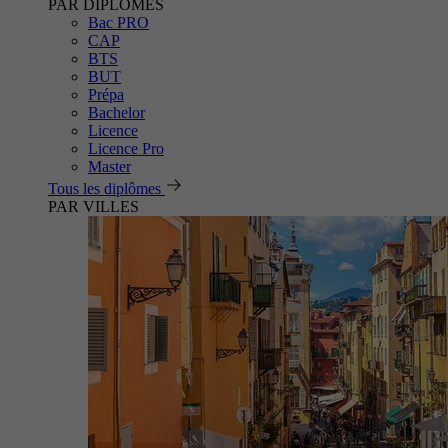
PAR DIPLÔMES
Bac PRO
CAP
BTS
BUT
Prépa
Bachelor
Licence
Licence Pro
Master
Tous les diplômes
PAR VILLES