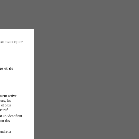
sans accepter
es et de
ateur active
urs, les
 et plus
curité.
t un identifiant
ion des
endre la