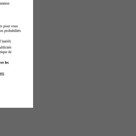
ntation
urs pour vous
os probabilités
’intérêt.
blicités
tique de
er les
ies
.