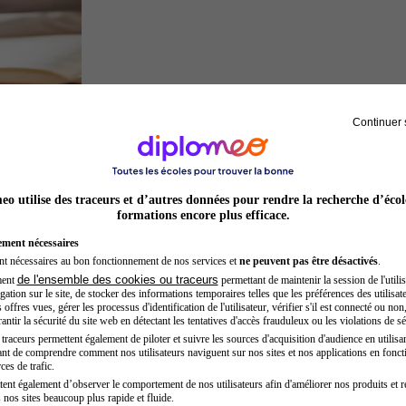
Continuer 
Juriste
o utilise des traceurs et d’autres données pour rendre la recherche d’écol
formations encore plus efficace.
ement nécessaires
nt nécessaires au bon fonctionnement de nos services et
ne peuvent pas être désactivés
.
de l'ensemble des cookies ou traceurs
ment
permettant de maintenir la session de l'utilis
ation sur le site, de stocker des informations temporaires telles que les préférences des utilisate
offres vues, gérer les processus d'identification de l'utilisateur, vérifier s'il est connecté ou non,
ntir la sécurité du site web en détectant les tentatives d'accès frauduleux ou les violations de sé
raceurs permettent également de piloter et suivre les sources d'acquisition d'audience en utilisan
nt de comprendre comment nos utilisateurs naviguent sur nos sites et nos applications en fonct
Opticien
ces de trafic.
tent également d’observer le comportement de nos utilisateurs afin d'améliorer nos produits et r
 nos sites beaucoup plus rapide et fluide.