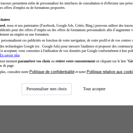
traceurs permettent enfin de personnaliser les interfaces de consultation et d'effectuer une prése
es offres d'emploi ou de formations proposées.
itaires
cord
, nous et nos partenaires (Facebook, Google Ads, Critéo, Bing,) pouvons utiliser des trace
blicités pour des offres d’emploi ou des offres de formations personnalisés afin d’augmenter v
dement un emploi ou une formation.
personnalisent ces publicités en fonction de votre navigation, de votre profil et de vos centres d
des technologies Google (ex : Google Ads) pour mesurer l'audience et proposer des contenus/pu
En acceptant, vous consentez à l'utilisation de vos données par Google conformément à leur poli
En savoir plus
 tout moment
paramétrer vos choix
ou
retirer votre consentement
en cliquant sur le lien "
Gér
as de page.
Politique de confidentialité
Politique relative aux cook
plus, consultez notre
et notre
Personnaliser mes choix
Tout accepter