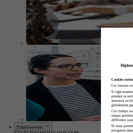
Diplome
Cookies strict
Ces traceurs so
Il s'agit notam
pendant sa navig
annonces ou les 
globalement gara
Ces cookies ou t
unique permetta
différentes sour
Ils nous permet
Établissements
navigation dans
ÉTABLISSEMENTS PAR TYPE