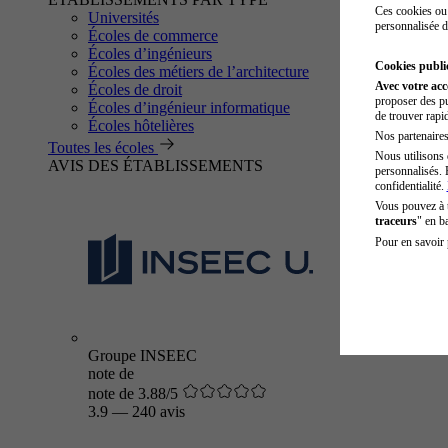
Ces cookies ou 
Universités
personnalisée d
Écoles de commerce
Écoles d’ingénieurs
Cookies public
Écoles des métiers de l’architecture
Avec votre ac
Écoles de droit
proposer des pu
Écoles d’ingénieur informatique
de trouver rapi
Écoles hôtelières
Nos partenaires 
Toutes les écoles
Nous utilisons 
AVIS DES ÉTABLISSEMENTS
personnalisés. 
confidentialité.
Vous pouvez à
traceurs
" en b
Pour en savoir 
Groupe INSEEC
note de
note de 3.88/5
3.9
—
240 avis