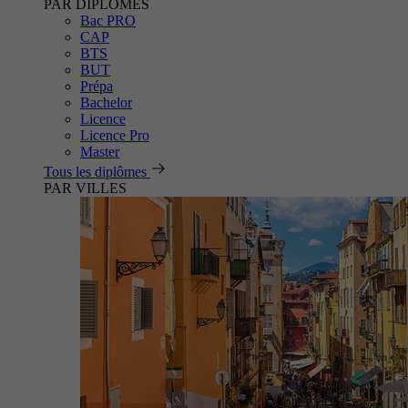
PAR DIPLÔMES
Bac PRO
CAP
BTS
BUT
Prépa
Bachelor
Licence
Licence Pro
Master
Tous les diplômes
PAR VILLES