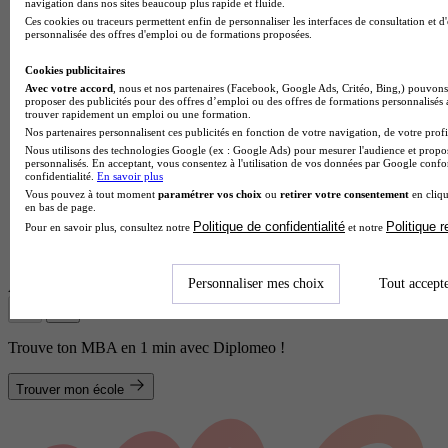
navigation dans nos sites beaucoup plus rapide et fluide.
Ces cookies ou traceurs permettent enfin de personnaliser les interfaces de consultation et d
personnalisée des offres d'emploi ou de formations proposées.
Cookies publicitaires
Avec votre accord
, nous et nos partenaires (Facebook, Google Ads, Critéo, Bing,) pouvons 
proposer des publicités pour des offres d’emploi ou des offres de formations personnalisés
trouver rapidement un emploi ou une formation.
Nos partenaires personnalisent ces publicités en fonction de votre navigation, de votre profil
Nous utilisons des technologies Google (ex : Google Ads) pour mesurer l'audience et propos
personnalisés. En acceptant, vous consentez à l'utilisation de vos données par Google conf
confidentialité.
En savoir plus
Vous pouvez à tout moment
paramétrer vos choix
ou
retirer votre consentement
en cliqu
en bas de page.
Politique de confidentialité
Politique 
Pour en savoir plus, consultez notre
et notre
École de gestion et de commerce
Voir l’établissement
Personnaliser mes choix
Tout accept
Afficher plus de résultats
Trouve ton MBA en 1 min avec Diplomeo !
Trouver mon école