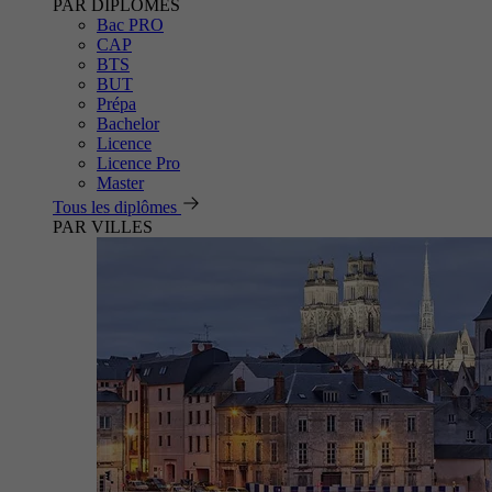
PAR DIPLÔMES
Bac PRO
CAP
BTS
BUT
Prépa
Bachelor
Licence
Licence Pro
Master
Tous les diplômes
PAR VILLES