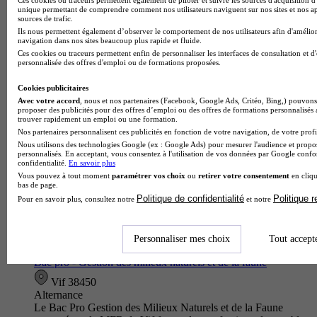
innovation technologique et éco-conception
unique permettant de comprendre comment nos utilisateurs naviguent sur nos sites et nos ap
sources de trafic.
Vizille 38220
Ils nous permettent également d’observer le comportement de nos utilisateurs afin d'amélior
Le Bac Techno STI2D spécialité Innovation Technologique et
navigation dans nos sites beaucoup plus rapide et fluide.
Éco-conception proposé par le Lycée polyvalent Portes de
Ces cookies ou traceurs permettent enfin de personnaliser les interfaces de consultation et d
l'Oisans forme les futurs acteurs de l'industrie durable. Cet…
personnalisée des offres d'emploi ou de formations proposées.
Cookies publicitaires
Avec votre accord
, nous et nos partenaires (Facebook, Google Ads, Critéo, Bing,) pouvons 
proposer des publicités pour des offres d’emploi ou des offres de formations personnalisés
trouver rapidement un emploi ou une formation.
Nos partenaires personnalisent ces publicités en fonction de votre navigation, de votre profil
Nous utilisons des technologies Google (ex : Google Ads) pour mesurer l'audience et propos
personnalisés. En acceptant, vous consentez à l'utilisation de vos données par Google conf
confidentialité.
En savoir plus
Vous pouvez à tout moment
paramétrer vos choix
ou
retirer votre consentement
en cliqu
bas de page.
Politique de confidentialité
Politique 
Pour en savoir plus, consultez notre
et notre
Personnaliser mes choix
Tout accept
MFR de Vif
Bac pro - Gestion des milieux naturels et de la faune
Vif 38450
Alternance
Le Bac Pro Gestion des Milieux Naturels et de la Faune