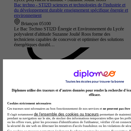
Bac techno - STI2D sciences et technologies de l'industrie et
du développement durable enseignement spécifique énergie et
environnement
Briançon 05100
Le Bac Techno STI2D Énergie et Environnement du Lycée
polyvalent d'altitude Suzanne Joulié Roos forme des
techniciens capables de concevoir et optimiser des solutions
énergétiques durabl…
Diplomeo utilise des traceurs et d’autres données pour rendre la recherche d’éco
efficace.
Cookies strictement nécessaires
Ces traceurs sont nécessaires au bon fonctionnement de nos services et
ne peuvent pas être 
de l'ensemble des cookies ou traceurs
Il s'agit notamment
permettant de maintenir 
Lycée polyvalent Portes de l'Oisans
pendant sa navigation sur le site, de stocker des informations temporaires telles que les préf
Bac techno - STI2D sciences et technologies de l'industrie et
ou les offres vues, gérer les processus d'identification de l'utilisateur, vérifier s'il est conn
la sécurité du site web en détectant les tentatives d'accès frauduleux ou les violations de sécu
du développement durable enseignement spécifique
Ces cookies ou traceurs permettent également de piloter et suivre les sources d'acquisition d'