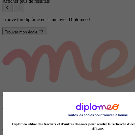
Afficher plus de résultats
Trouve ton diplôme en 1 min avec Diplomeo !
Trouver mon école
Diplômes proposant des formations en
Automobile à Gap
CAP Automobile à Gap
Diplomeo utilise des traceurs et d’autres données pour rendre la recherche d’éco
efficace.
Formations par domaines à Gap les plus