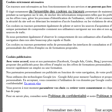
Cookies strictement nécessaires
recherchées
Ces traceurs sont nécessaires au bon fonctionnement de nos services et
ne peuvent pas être 
de l'ensemble des cookies ou traceurs
Il s'agit notamment
permettant de maintenir 
Formations Informatique à Gap
pendant sa navigation sur le site, de stocker des informations temporaires telles que les préf
ou les offres vues, gérer les processus d'identification de l'utilisateur, vérifier s'il est conn
Formations Transport à Gap
la sécurité du site web en détectant les tentatives d'accès frauduleux ou les violations de sécu
Formations Electronique à Gap
Ces cookies ou traceurs permettent également de piloter et suivre les sources d'acquisition d'
Formations Management à Gap
unique permettant de comprendre comment nos utilisateurs naviguent sur nos sites et nos ap
Formations Agroalimentaire à Gap
sources de trafic.
Formations Aeronautique à Gap
Ils nous permettent également d’observer le comportement de nos utilisateurs afin d'amélior
navigation dans nos sites beaucoup plus rapide et fluide.
Formations Administratif à Gap
Ces cookies ou traceurs permettent enfin de personnaliser les interfaces de consultation et d
Formations Sante à Gap
personnalisée des offres d'emploi ou de formations proposées.
Formations Social à Gap
Formations Architecture à Gap
Cookies publicitaires
Formations Enseignement & Éducation à Gap
Avec votre accord
, nous et nos partenaires (Facebook, Google Ads, Critéo, Bing,) pouvons 
Formations Agricole & Animaux à Gap
proposer des publicités pour des offres d’emploi ou des offres de formations personnalisés
trouver rapidement un emploi ou une formation.
Formations Marketing à Gap
Nos partenaires personnalisent ces publicités en fonction de votre navigation, de votre profil
Formations BTP & Construction à Gap
Nous utilisons des technologies Google (ex : Google Ads) pour mesurer l'audience et propos
Formations Environnement à Gap
personnalisés. En acceptant, vous consentez à l'utilisation de vos données par Google conf
Formations Sport à Gap
confidentialité.
En savoir plus
Formations Sciences à Gap
Vous pouvez à tout moment
paramétrer vos choix
ou
retirer votre consentement
en cliqu
Formations Finance & Comptabilité à Gap
bas de page.
Formations Restauration à Gap
Politique de confidentialité
Politique 
Pour en savoir plus, consultez notre
et notre
Formations Commerce à Gap
Formations en Automobile par ville les
Personnaliser mes choix
Tout accept