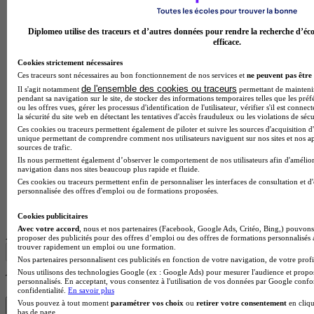
Diplomeo utilise des traceurs et d’autres données pour rendre la recherche d’éco
efficace.
Cookies strictement nécessaires
Ces traceurs sont nécessaires au bon fonctionnement de nos services et
ne peuvent pas être 
de l'ensemble des cookies ou traceurs
Il s'agit notamment
permettant de maintenir 
pendant sa navigation sur le site, de stocker des informations temporaires telles que les préf
ou les offres vues, gérer les processus d'identification de l'utilisateur, vérifier s'il est conn
la sécurité du site web en détectant les tentatives d'accès frauduleux ou les violations de sécu
Ces cookies ou traceurs permettent également de piloter et suivre les sources d'acquisition d'
unique permettant de comprendre comment nos utilisateurs naviguent sur nos sites et nos ap
sources de trafic.
Ils nous permettent également d’observer le comportement de nos utilisateurs afin d'amélior
navigation dans nos sites beaucoup plus rapide et fluide.
Ces cookies ou traceurs permettent enfin de personnaliser les interfaces de consultation et d
personnalisée des offres d'emploi ou de formations proposées.
Lycée professionnel
Voir l’établissement
Cookies publicitaires
Avec votre accord
, nous et nos partenaires (Facebook, Google Ads, Critéo, Bing,) pouvons 
Afficher plus de résultats
proposer des publicités pour des offres d’emploi ou des offres de formations personnalisés
trouver rapidement un emploi ou une formation.
Nos partenaires personnalisent ces publicités en fonction de votre navigation, de votre profil
Nous utilisons des technologies Google (ex : Google Ads) pour mesurer l'audience et propos
Trouve ton diplôme en 1 min avec Diplomeo !
personnalisés. En acceptant, vous consentez à l'utilisation de vos données par Google conf
confidentialité.
En savoir plus
Vous pouvez à tout moment
paramétrer vos choix
ou
retirer votre consentement
en cliqu
Trouver mon école
bas de page.