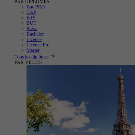
PAR DIPLÔMES
Bac PRO
CAP
BTS
BUT
Prépa
Bachelor
Licence
Licence Pro
Master
Tous les diplômes
PAR VILLES