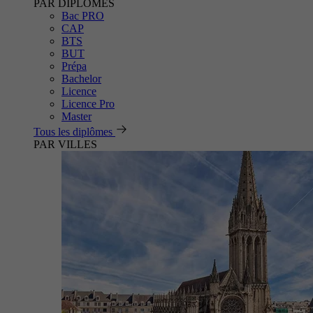
PAR DIPLÔMES
Bac PRO
CAP
BTS
BUT
Prépa
Bachelor
Licence
Licence Pro
Master
Tous les diplômes
PAR VILLES