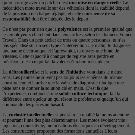
qu’on corrige avec un patch : c’est
une mise en danger réelle
. Le
mécanicien moto travaille sur des véhicules dont la stabilité dépend
de la précision de chaque réglage, et cette
conscience de sa
responsabilité
doit être intégrée dès le départ.
Ce n’est pas pour rien que la
polyvalence
est la première qualité que
les employeurs cherchent dans leurs offres, selon les données France
Travail. Dans un petit atelier de trois ou quatre personnes, tu n’es
pas spécialisé sur un seul type d’intervention : le matin, tu diagnoses
une panne électronique et l’après-midi, tu ouvres une boîte de
vitesses. Cette capacité à changer de registre sans perdre en
précision, c’est ce qui fait la valeur d’un bon mécanicien.
La
débrouillardise
et le
sens de l’initiative
vont dans le même
sens. Les pannes ne suivent pas toujours les schémas du manuel
constructeur, et il arrive que la valise de diagnostic t’indique une
piste sans te donner la solution clé en main. C’est là que
l’expérience, combinée à une
solide culture technique
, fait la
différence entre quelqu’un qui résout le problème et quelqu’un qui
commande des pièces au hasard.
La
curiosité intellectuelle
est peut-être la qualité la moins attendue
et pourtant l’une des plus déterminantes. Les motos évoluent vite :
injection, connectivité, motorisations électriques en développement.
Les constructeurs proposent des formations annuelles à leurs