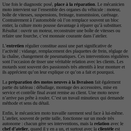
Une fois le diagnostic posé,
place à la réparation
. Le mécanicien
moto intervient sur l’ensemble des organes du véhicule : moteur,
boîte de vitesses, suspensions, freinage, transmission, carénage.
Contrairement à l’automobile où l’on remplace souvent un bloc
entier, la culture moto pousse davantage à réparer qu’à substituer.
Résultat : ouvrir un moteur, reconstruire une boîte de vitesses ou
refaire une fourche, c’est monnaie courante dans l’atelier.
L’
entretien
régulier constitue aussi une part significative de
l’activité : vidange, remplacement des plaquettes de frein, réglage de
la chaîne, changement de pneumatiques. Ces interventions régulières
sont l’occasion de tisser une véritable relation avec les clients. Les
motards sont souvent des passionnés très attentifs à leur monture et
ils apprécient qu’on leur explique ce qu’on a fait et pourquoi.
La
préparation des motos neuves à la livraison
fait également
partie du tableau : déballage, montage des accessoires, mise en
service et contrôle final avant remise au client. Une moto neuve
n’arrive pas prête à rouler. C’est un travail minutieux qui demande
méthode et sens du détail.
Enfin, le mécanicien moto travaille rarement seul face à lui-même.
L’atelier, souvent de petite taille, fonctionne sur un mode très
autonome : chacun gère ses interventions, mais la
relation
avec le
chef d’atelier
, quand il y en a un, et surtout avec la
clientèle
est