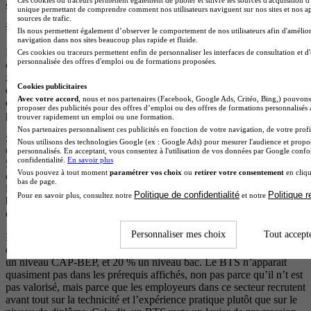
structures que se joue l’essentiel de l’activité.
unique permettant de comprendre comment nos utilisateurs naviguent sur nos sites et nos ap
sources de trafic.
💡 Où travaille un mécanicien moto ?
Ils nous permettent également d’observer le comportement de nos utilisateurs afin d'amélior
navigation dans nos sites beaucoup plus rapide et fluide.
Les débouchés se répartissent entre plusieurs types de structures : les
Ces cookies ou traceurs permettent enfin de personnaliser les interfaces de consultation et d
personnalisée des offres d'emploi ou de formations proposées.
concessions monomarque (un seul constructeur représenté sur une
zone géographique), les succursales (garages appartenant
Cookies publicitaires
directement à une marque), les ateliers indépendants généralistes
Avec votre accord
, nous et nos partenaires (Facebook, Google Ads, Critéo, Bing,) pouvons 
deux-roues, les loueurs de motos et scooters, et pour les profils les
proposer des publicités pour des offres d’emploi ou des offres de formations personnalisés
plus spécialisés, les équipes de préparation moto de compétition.
trouver rapidement un emploi ou une formation.
Nos partenaires personnalisent ces publicités en fonction de votre navigation, de votre profil
Sur la nature des contrats :
près de 30 % des embauches se font en
Nous utilisons des technologies Google (ex : Google Ads) pour mesurer l'audience et propos
CDI
, tandis que les CDD courts (moins d’un mois) représentent
personnalisés. En acceptant, vous consentez à l'utilisation de vos données par Google conf
confidentialité.
En savoir plus
51 % des recrutements selon France Travail. C’est là une proportion
Vous pouvez à tout moment
paramétrer vos choix
ou
retirer votre consentement
en cliqu
élevée qui s’explique en partie par les remplacements saisonniers et
bas de page.
les missions d’intérim dans ce secteur. Avec de l’expérience et un
Politique de confidentialité
Politique 
Pour en savoir plus, consultez notre
et notre
bon réseau, le CDI reste l’horizon naturel pour la grande majorité
des mécaniciens moto installés dans leur poste.
Personnaliser mes choix
Tout accept
Les offres d’emploi sont également instructives sur le niveau de
diplôme attendu : d’après France Travail, 80 % d’entre elles ciblent
un niveau CAP-BEP, et 20 % un niveau bac. Le BTS n’apparaît
quasiment pas dans les prérequis affichés, non pas parce qu’il n’t est
pas valorisé, mais parce que les employeurs dans ce secteur recrutent
avant tout sur la technicité et l’expérience pratique plutôt que sur le