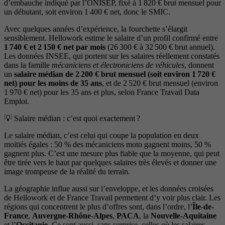
d’embauche indiqué par l’ONISEP, fixé à 1 820 € brut mensuel pour
un débutant, soit environ 1 400 € net, donc le SMIC.
Avec quelques années d’expérience, la fourchette s’élargit
sensiblement. Hellowork estime le salaire d’un profil confirmé entre
1 740 € et 2 150 € net par mois
(26 300 € à 32 500 € brut annuel).
Les données INSEE, qui portent sur les salaires réellement constatés
dans la famille
mécaniciens et électroniciens de véhicules
, donnent
un
salaire médian de 2 200 € brut mensuel (soit environ 1 720 €
net) pour les moins de 35 ans
, et de 2 520 € brut mensuel (environ
1 970 € net) pour les 35 ans et plus, selon France Travail Data
Emploi.
💡 Salaire médian : c’est quoi exactement ?
Le salaire médian, c’est celui qui coupe la population en deux
moitiés égales : 50 % des mécaniciens moto gagnent moins, 50 %
gagnent plus. C’est une mesure plus fiable que la moyenne, qui peut
être tirée vers le haut par quelques salaires très élevés et donner une
image trompeuse de la réalité du terrain.
La géographie influe aussi sur l’enveloppe, et les données croisées
de Hellowork et de France Travail permettent d’y voir plus clair. Les
régions qui concentrent le plus d’offres sont, dans l’ordre, l’
Île-de-
France
,
Auvergne-Rhône-Alpes
,
PACA
, la
Nouvelle-Aquitaine
et l’
Occitanie
. Ce sont aussi, sans surprise, celles où les salaires