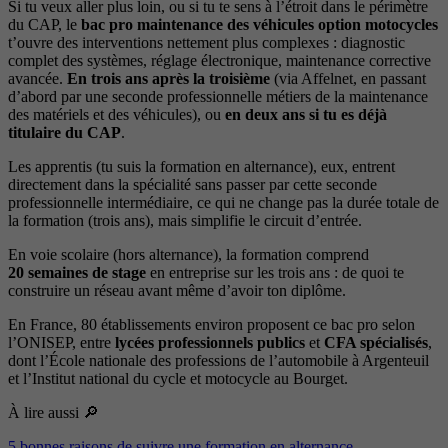
Si tu veux aller plus loin, ou si tu te sens à l’étroit dans le périmètre
du CAP, le
bac pro maintenance des véhicules option motocycles
t’ouvre des interventions nettement plus complexes : diagnostic
complet des systèmes, réglage électronique, maintenance corrective
avancée.
En trois ans après la troisième
(via Affelnet, en passant
d’abord par une seconde professionnelle métiers de la maintenance
des matériels et des véhicules), ou
en deux ans si tu es déjà
titulaire du CAP
.
Les apprentis (tu suis la formation en alternance), eux, entrent
directement dans la spécialité sans passer par cette seconde
professionnelle intermédiaire, ce qui ne change pas la durée totale de
la formation (trois ans), mais simplifie le circuit d’entrée.
En voie scolaire (hors alternance), la formation comprend
20 semaines de stage
en entreprise sur les trois ans : de quoi te
construire un réseau avant même d’avoir ton diplôme.
En France, 80 établissements environ proposent ce bac pro selon
l’ONISEP, entre
lycées professionnels publics
et
CFA spécialisés
,
dont l’École nationale des professions de l’automobile à Argenteuil
et l’Institut national du cycle et motocycle au Bourget.
À lire aussi 🔎
5 bonnes raisons de suivre une formation en alternance