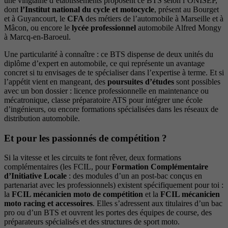
une vingtaine d’établissements proposent ce BTS selon l’ONISEP,
dont
l’Institut national du cycle et motocycle
, présent au Bourget
et à Guyancourt, le
CFA
des métiers de l’automobile à Marseille et à
Mâcon, ou encore le
lycée professionnel
automobile Alfred Mongy
à Marcq-en-Baroeul.
Une particularité à connaître : ce BTS dispense de deux unités du
diplôme d’expert en automobile, ce qui représente un avantage
concret si tu envisages de te spécialiser dans l’expertise à terme. Et si
l’appétit vient en mangeant, des
poursuites d’études
sont possibles
avec un bon dossier : licence professionnelle en maintenance ou
mécatronique, classe préparatoire ATS pour intégrer une école
d’ingénieurs, ou encore formations spécialisées dans les réseaux de
distribution automobile.
Et pour les passionnés de compétition ?
Si la vitesse et les circuits te font rêver, deux formations
complémentaires (les FCIL, pour
Formation Complémentaire
d’Initiative Locale
: des modules d’un an post-bac conçus en
partenariat avec les professionnels) existent spécifiquement pour toi :
la
FCIL mécanicien moto de compétition
et la
FCIL mécanicien
moto racing et accessoires
. Elles s’adressent aux titulaires d’un bac
pro ou d’un BTS et ouvrent les portes des équipes de course, des
préparateurs spécialisés et des structures de sport moto.