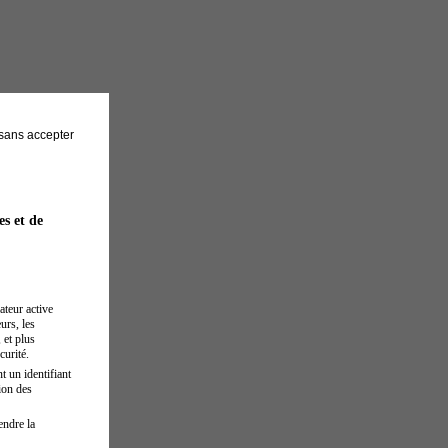
sans accepter
es et de
ateur active
urs, les
 et plus
curité.
t un identifiant
ion des
endre la