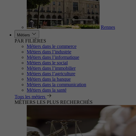
Rennes
Métiers
PAR FILIÈRES
Métiers dans le commerce
Métiers dans l’industrie
Métiers dans l’informatique
Métiers dans le social
Métiers dans l’immobilier
Métiers dans l’agriculture
Métiers dans la banque
Métiers dans la communication
Métiers dans la santé
Tous les métiers
MÉTIERS LES PLUS RECHERCHÉS