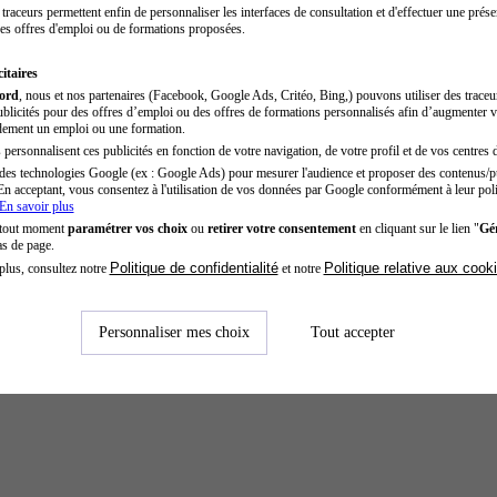
traceurs permettent enfin de personnaliser les interfaces de consultation et d'effectuer une prése
es offres d'emploi ou de formations proposées.
itaires
cord
, nous et nos partenaires (Facebook, Google Ads, Critéo, Bing,) pouvons utiliser des trace
blicités pour des offres d’emploi ou des offres de formations personnalisés afin d’augmenter v
dement un emploi ou une formation.
personnalisent ces publicités en fonction de votre navigation, de votre profil et de vos centres d
des technologies Google (ex : Google Ads) pour mesurer l'audience et proposer des contenus/pu
En acceptant, vous consentez à l'utilisation de vos données par Google conformément à leur poli
En savoir plus
ité - Paris
 tout moment
paramétrer vos choix
ou
retirer votre consentement
en cliquant sur le lien "
Gér
as de page.
Politique de confidentialité
Politique relative aux cook
plus, consultez notre
et notre
Personnaliser mes choix
Tout accepter