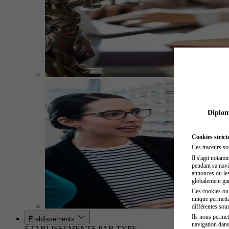
Diplome
Cookies strict
Ces traceurs so
Il s'agit notam
pendant sa navig
annonces ou les 
globalement gara
Ces cookies ou t
unique permetta
différentes sour
Ils nous permet
Établissements
navigation dans
ÉTABLISSEMENTS PAR TYPE