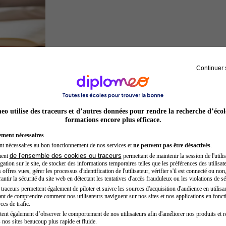
Continuer 
Juriste
o utilise des traceurs et d’autres données pour rendre la recherche d’écol
formations encore plus efficace.
ement nécessaires
nt nécessaires au bon fonctionnement de nos services et
ne peuvent pas être désactivés
.
de l'ensemble des cookies ou traceurs
ment
permettant de maintenir la session de l'utilis
ation sur le site, de stocker des informations temporaires telles que les préférences des utilisate
offres vues, gérer les processus d'identification de l'utilisateur, vérifier s'il est connecté ou non,
ntir la sécurité du site web en détectant les tentatives d'accès frauduleux ou les violations de sé
raceurs permettent également de piloter et suivre les sources d'acquisition d'audience en utilisan
nt de comprendre comment nos utilisateurs naviguent sur nos sites et nos applications en fonct
Opticien
ces de trafic.
tent également d’observer le comportement de nos utilisateurs afin d'améliorer nos produits et r
 nos sites beaucoup plus rapide et fluide.