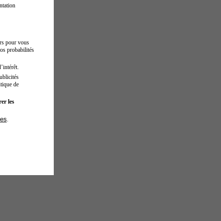
ntation
urs pour vous
os probabilités
’intérêt.
blicités
tique de
er les
ies
.