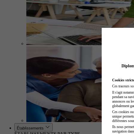
Diplome
Cookies strict
Ces traceurs so
Il s'agit notam
pendant sa navig
annonces ou les 
globalement gara
Ces cookies ou t
unique permetta
différentes sour
Ils nous permet
Établissements
navigation dans
ÉTABLISSEMENTS PAR TYPE