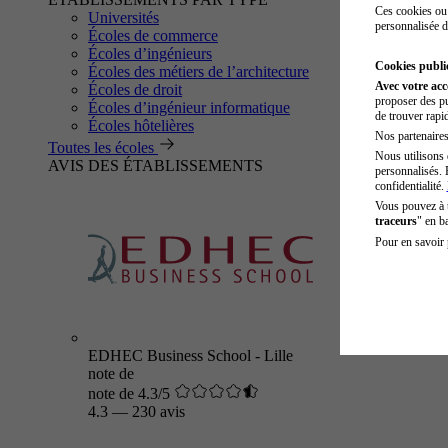
Ces cookies ou 
Universités
personnalisée d
Écoles de commerce
Écoles d’ingénieurs
Cookies public
Écoles des métiers de l’architecture
Avec votre ac
Écoles de droit
proposer des pu
Écoles d’ingénieur informatique
de trouver rapi
Écoles hôtelières
Nos partenaires 
Toutes les écoles
Nous utilisons 
AVIS DES ÉTABLISSEMENTS
personnalisés. 
confidentialité.
Vous pouvez à
traceurs
" en b
Pour en savoir 
EDHEC Business School - Lille
note de
note de 4.3/5
4.3
—
230 avis