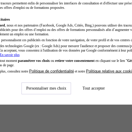
traceurs permettent enfin de personnaliser les interfaces de consultation et d'effectuer une prése
es offres d'emploi ou de formations proposées.
itaires
cord
, nous et nos partenaires (Facebook, Google Ads, Critéo, Bing,) pouvons utiliser des trace
blicités pour des offres d’emploi ou des offres de formations personnalisés afin d’augmenter v
dement un emploi ou une formation.
personnalisent ces publicités en fonction de votre navigation, de votre profil et de vos centres d
des technologies Google (ex : Google Ads) pour mesurer l'audience et proposer des contenus/pu
En acceptant, vous consentez à l'utilisation de vos données par Google conformément à leur poli
En savoir plus
 tout moment
paramétrer vos choix
ou
retirer votre consentement
en cliquant sur le lien "
Gér
as de page.
Politique de confidentialité
Politique relative aux cook
plus, consultez notre
et notre
Personnaliser mes choix
Tout accepter