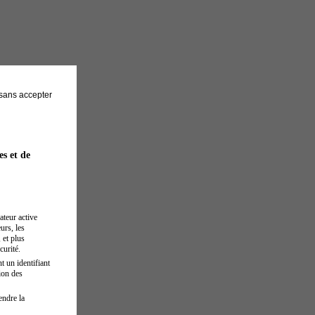
sans accepter
es et de
ateur active
urs, les
 et plus
curité.
t un identifiant
ion des
endre la