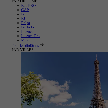
PAR DIPLÔMES
Bac PRO
CAP
BTS
BUT
Prépa
Bachelor
Licence
Licence Pro
Master
Tous les diplômes
PAR VILLES