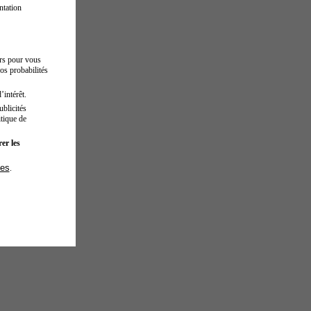
ntation
urs pour vous
os probabilités
’intérêt.
blicités
tique de
er les
ies
.