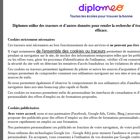
Diplomeo utilise des traceurs et d’autres données pour rendre la recherche d’éco
efficace.
Cookies strictement nécessaires
Ces traceurs sont nécessaires au bon fonctionnement de nos services et
ne peuvent pas être 
de l'ensemble des cookies ou traceurs
Lycée GT
Il s'agit notamment
permettant de maintenir 
pendant sa navigation sur le site, de stocker des informations temporaires telles que les préf
Voir l’établissement
ou les offres vues, gérer les processus d'identification de l'utilisateur, vérifier s'il est conn
la sécurité du site web en détectant les tentatives d'accès frauduleux ou les violations de sécu
Ces cookies ou traceurs permettent également de piloter et suivre les sources d'acquisition d'
unique permettant de comprendre comment nos utilisateurs naviguent sur nos sites et nos ap
sources de trafic.
Ils nous permettent également d’observer le comportement de nos utilisateurs afin d'amélior
navigation dans nos sites beaucoup plus rapide et fluide.
Ces cookies ou traceurs permettent enfin de personnaliser les interfaces de consultation et d
personnalisée des offres d'emploi ou de formations proposées.
Cookies publicitaires
Avec votre accord
, nous et nos partenaires (Facebook, Google Ads, Critéo, Bing,) pouvons 
proposer des publicités pour des offres d’emploi ou des offres de formations personnalisés
trouver rapidement un emploi ou une formation.
Nos partenaires personnalisent ces publicités en fonction de votre navigation, de votre profil
Nous utilisons des technologies Google (ex : Google Ads) pour mesurer l'audience et propos
Lycée professionnel Frédéric Mistral
personnalisés. En acceptant, vous consentez à l'utilisation de vos données par Google conf