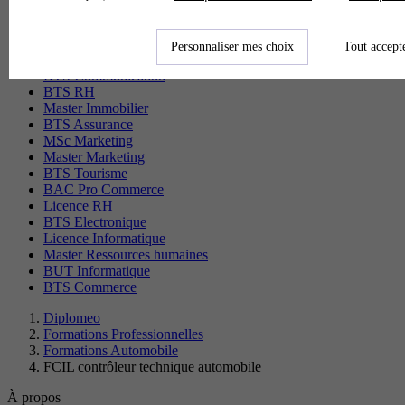
MBA Marketing
Master Management
CAP Esthétique
Personnaliser mes choix
Tout accept
MSc Management
BTS Communication
BTS RH
Master Immobilier
BTS Assurance
MSc Marketing
Master Marketing
BTS Tourisme
BAC Pro Commerce
Licence RH
BTS Electronique
Licence Informatique
Master Ressources humaines
BUT Informatique
BTS Commerce
Diplomeo
Formations Professionnelles
Formations Automobile
FCIL contrôleur technique automobile
À propos