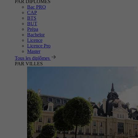
PAR DIPLÔMES
Bac PRO
CAP
BTS
BUT
Prépa
Bachelor
Licence
Licence Pro
Master
Tous les diplômes
PAR VILLES