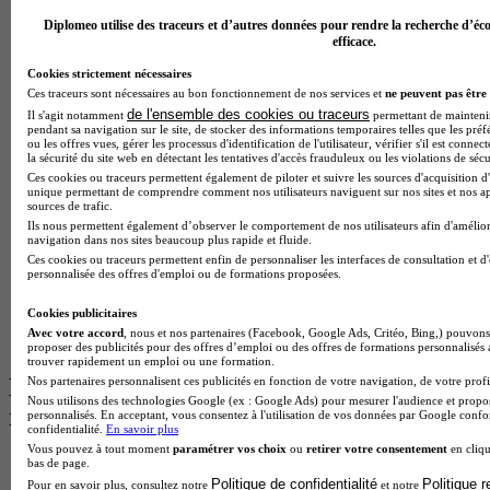
BTS Mco en alternance
BTS Pi en alternance
Diplomeo utilise des traceurs et d’autres données pour rendre la recherche d’éco
efficace.
BTS Sp3s en alternance
Master CCA en alternance
Cookies strictement nécessaires
BTS Ndrc en alternance
Ces traceurs sont nécessaires au bon fonctionnement de nos services et
ne peuvent pas être 
BTS Sam en alternance
de l'ensemble des cookies ou traceurs
Il s'agit notamment
permettant de maintenir 
Cap Fleuriste en alternance
pendant sa navigation sur le site, de stocker des informations temporaires telles que les préf
BTS Sio en alternance
ou les offres vues, gérer les processus d'identification de l'utilisateur, vérifier s'il est conn
la sécurité du site web en détectant les tentatives d'accès frauduleux ou les violations de sécu
MSc Marketing Digital en alternance
Ces cookies ou traceurs permettent également de piloter et suivre les sources d'acquisition d'
BTS Gpme en alternance
unique permettant de comprendre comment nos utilisateurs naviguent sur nos sites et nos ap
Cap Electricien en alternance
sources de trafic.
BTS Gpn en alternance
Ils nous permettent également d’observer le comportement de nos utilisateurs afin d'amélior
navigation dans nos sites beaucoup plus rapide et fluide.
BTS Domotique en alternance
Ces cookies ou traceurs permettent enfin de personnaliser les interfaces de consultation et d
BAC Pro Agora en alternance
personnalisée des offres d'emploi ou de formations proposées.
BTS Sta en alternance
BTS Iris en alternance
Cookies publicitaires
BTS Tpl en alternance
Avec votre accord
, nous et nos partenaires (Facebook, Google Ads, Critéo, Bing,) pouvons 
BTS Ati en alternance
proposer des publicités pour des offres d’emploi ou des offres de formations personnalisés
trouver rapidement un emploi ou une formation.
Les diplômes par filière les plus
Nos partenaires personnalisent ces publicités en fonction de votre navigation, de votre profil
Nous utilisons des technologies Google (ex : Google Ads) pour mesurer l'audience et propos
recherchés
personnalisés. En acceptant, vous consentez à l'utilisation de vos données par Google conf
confidentialité.
En savoir plus
Vous pouvez à tout moment
paramétrer vos choix
ou
retirer votre consentement
en cliqu
CS Sport
bas de page.
Master Sport
Politique de confidentialité
Politique 
Pour en savoir plus, consultez notre
et notre