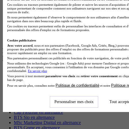
BTS Tourisme à Paris
Ces cookies ou traceurs permettent également de piloter et suivre les sources d'acquisition d'
BTS Tourisme à Toulouse
unique permettant de comprendre comment nos utilisateurs naviguent sur nos sites et nos ap
Licence Psychologie à Lille
sources de trafic.
Master Informatique à Paris
Ils nous permettent également d’observer le comportement de nos utilisateurs afin d'amélior
navigation dans nos sites beaucoup plus rapide et fluide.
BTS Communication à Bordeaux
Ces cookies ou traceurs permettent enfin de personnaliser les interfaces de consultation et d
Master Psychologie à Angers
personnalisée des offres d'emploi ou de formations proposées.
BTS Communication à Lyon
BTS Ndrc à Lyon
Cookies publicitaires
Avec votre accord
, nous et nos partenaires (Facebook, Google Ads, Critéo, Bing,) pouvons 
Les intitulés de diplôme par alternance
proposer des publicités pour des offres d’emploi ou des offres de formations personnalisés
trouver rapidement un emploi ou une formation.
les plus recherchés
Nos partenaires personnalisent ces publicités en fonction de votre navigation, de votre profil
Nous utilisons des technologies Google (ex : Google Ads) pour mesurer l'audience et propos
personnalisés. En acceptant, vous consentez à l'utilisation de vos données par Google conf
BTS Esf en alternance
confidentialité.
En savoir plus
BTS Dietetique en alternance
Vous pouvez à tout moment
paramétrer vos choix
ou
retirer votre consentement
en cliqu
bas de page.
BTS Mco en alternance
Politique de confidentialité
Politique 
Pour en savoir plus, consultez notre
et notre
BTS Pi en alternance
BTS Sp3s en alternance
Master CCA en alternance
BTS Ndrc en alternance
Personnaliser mes choix
Tout accept
BTS Sam en alternance
Cap Fleuriste en alternance
BTS Sio en alternance
MSc Marketing Digital en alternance
BTS Gpme en alternance