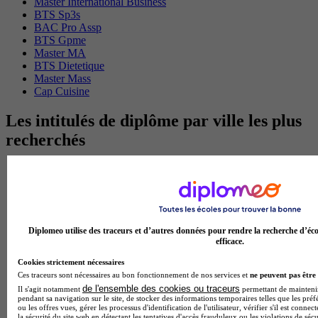
Master International Business
BTS Sp3s
BAC Pro Assp
BTS Gpme
Master MA
BTS Dietetique
Master Mass
Cap Cuisine
Les intitulés de diplôme par ville les plus
recherchés
Master Meef à Lille
Prépa Medecine à Paris
Licence Psychologie à Paris
Master Psychologie à Lyon
Licence Psychologie à Toulouse
Diplomeo utilise des traceurs et d’autres données pour rendre la recherche d’éco
Master Psychologie à Lille
efficace.
Master Psychologie à Montpellier
Master Psychologie à Paris
Cookies strictement nécessaires
Master Meef à Lyon
Ces traceurs sont nécessaires au bon fonctionnement de nos services et
ne peuvent pas être 
Master Meef à Paris
de l'ensemble des cookies ou traceurs
Il s'agit notamment
permettant de maintenir 
BTS Tourisme à Bordeaux
pendant sa navigation sur le site, de stocker des informations temporaires telles que les préf
ou les offres vues, gérer les processus d'identification de l'utilisateur, vérifier s'il est conn
BTS Tourisme à Lyon
la sécurité du site web en détectant les tentatives d'accès frauduleux ou les violations de sécu