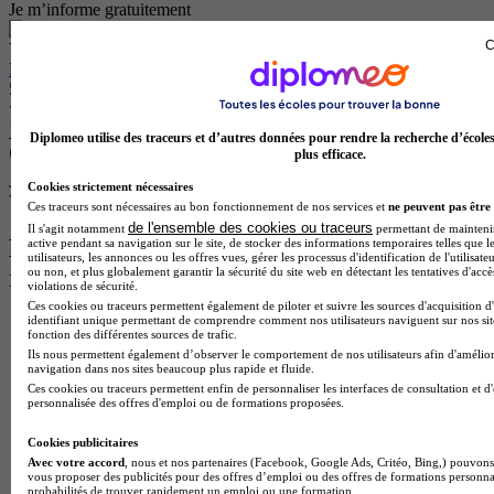
Je m’informe gratuitement
C
Ynov 3D, Animation & Jeux Vidéo - Lyon
Bachelor 1 - 3D (2026)
5.0
1 avis
Diplomeo utilise des traceurs et d’autres données pour rendre la recherche d’école
plus efficace.
Lyon 69000
Je m’informe gratuitement
Cookies strictement nécessaires
Voir plus de formations similaires
Ces traceurs sont nécessaires au bon fonctionnement de nos services et
ne peuvent pas être 
de l'ensemble des cookies ou traceurs
Il s'agit notamment
permettant de maintenir 
Les intitulés de diplôme les plus
active pendant sa navigation sur le site, de stocker des informations temporaires telles que l
utilisateurs, les annonces ou les offres vues, gérer les processus d'identification de l'utilisateu
recherchés
ou non, et plus globalement garantir la sécurité du site web en détectant les tentatives d'acc
violations de sécurité.
Ces cookies ou traceurs permettent également de piloter et suivre les sources d'acquisition d
identifiant unique permettant de comprendre comment nos utilisateurs naviguent sur nos site
Master Marketing Digital
fonction des différentes sources de trafic.
BTS Ndrc
Ils nous permettent également d’observer le comportement de nos utilisateurs afin d'amélior
BTS Mco
navigation dans nos sites beaucoup plus rapide et fluide.
Master Data science
Ces cookies ou traceurs permettent enfin de personnaliser les interfaces de consultation et d
Master Meef
personnalisée des offres d'emploi ou de formations proposées.
MBA International Business
BTS Sam
Cookies publicitaires
BTS Sio
Avec votre accord
, nous et nos partenaires (Facebook, Google Ads, Critéo, Bing,) pouvons 
vous proposer des publicités pour des offres d’emploi ou des offres de formations personna
BTS Communication
probabilités de trouver rapidement un emploi ou une formation.