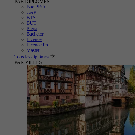
PAR DIPLÔMES
Bac PRO
CAP
BTS
BUT
Prépa
Bachelor
Licence
Licence Pro
Master
Tous les diplômes
PAR VILLES