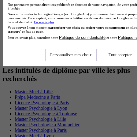
BTS Esf
Nos partenaires personnalisent ces publicités en fonction de votre navigation, de votre profi
Licence Science de l education
d’intérêt.
BTS Pi
Nous utilisons des technologies Google (ex : Google Ads) pour mesurer l'audience et propos
personnalisés. En acceptant, vous consentez à l'utilisation de vos données par Google conf
Master International Business
de confidentialité.
En savoir plus
BTS Sp3s
Vous pouvez à tout moment
paramétrer vos choix
ou
retirer votre consentement
en cliqu
BAC Pro Assp
traceurs
" en bas de page.
BTS Gpme
Politique de confidentialité
Politique 
Pour en savoir plus, consultez notre
et notre
Master MA
BTS Dietetique
Master Mass
Personnaliser mes choix
Tout accepter
Cap Cuisine
Les intitulés de diplôme par ville les plus
recherchés
Master Meef à Lille
Prépa Medecine à Paris
Licence Psychologie à Paris
Master Psychologie à Lyon
Licence Psychologie à Toulouse
Master Psychologie à Lille
Master Psychologie à Montpellier
Master Psychologie à Paris
Master Meef à Lyon