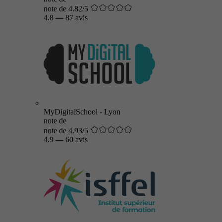
note de 4.82/5
4.8
—
87 avis
MyDigitalSchool - Lyon
note de
note de 4.93/5
4.9
—
60 avis