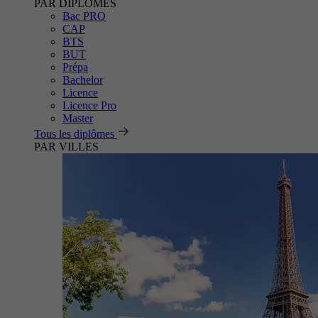
PAR DIPLÔMES
Bac PRO
CAP
BTS
BUT
Prépa
Bachelor
Licence
Licence Pro
Master
Tous les diplômes
PAR VILLES