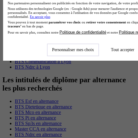
Master Psychologie à Paris
Nos partenaires personnalisent ces publicités en fonction de votre navigation, de votre profil
Master Meef à Lyon
Nous utilisons des technologies Google (ex : Google Ads) pour mesurer l'audience et propos
Master Meef à Paris
personnalisés. En acceptant, vous consentez à l'utilisation de vos données par Google conf
BTS Tourisme à Bordeaux
confidentialité.
En savoir plus
BTS Tourisme à Lyon
Vous pouvez à tout moment
paramétrer vos choix
ou
retirer votre consentement
en cliqu
traceurs
" en bas de page.
BTS Tourisme à Paris
Politique de confidentialité
Politique 
Pour en savoir plus, consultez notre
et notre
BTS Tourisme à Toulouse
Licence Psychologie à Lille
Master Informatique à Paris
Personnaliser mes choix
Tout accepter
BTS Communication à Bordeaux
Master Psychologie à Angers
BTS Communication à Lyon
BTS Ndrc à Lyon
Les intitulés de diplôme par alternance
les plus recherchés
BTS Esf en alternance
BTS Dietetique en alternance
BTS Mco en alternance
BTS Pi en alternance
BTS Sp3s en alternance
Master CCA en alternance
BTS Ndrc en alternance