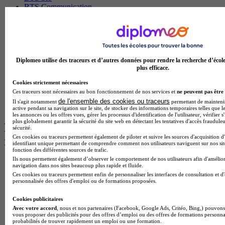
BTS Communication
BTS Esf
Licence Science de l education
BTS Pi
Master International Business
BTS Sp3s
BAC Pro Assp
Diplomeo utilise des traceurs et d’autres données pour rendre la recherche d’écol
plus efficace.
BTS Gpme
Master MA
Cookies strictement nécessaires
BTS Dietetique
Ces traceurs sont nécessaires au bon fonctionnement de nos services et
ne peuvent pas être 
Master Mass
de l'ensemble des cookies ou traceurs
Il s'agit notamment
permettant de maintenir 
Cap Cuisine
active pendant sa navigation sur le site, de stocker des informations temporaires telles que le
les annonces ou les offres vues, gérer les processus d'identification de l'utilisateur, vérifier s
plus globalement garantir la sécurité du site web en détectant les tentatives d'accès fraudule
Les intitulés de diplôme par ville les plus
sécurité.
Ces cookies ou traceurs permettent également de piloter et suivre les sources d'acquisition d
recherchés
identifiant unique permettant de comprendre comment nos utilisateurs naviguent sur nos site
fonction des différentes sources de trafic.
Ils nous permettent également d’observer le comportement de nos utilisateurs afin d'amélior
Master Meef à Lille
navigation dans nos sites beaucoup plus rapide et fluide.
Prépa Medecine à Paris
Ces cookies ou traceurs permettent enfin de personnaliser les interfaces de consultation et d
Licence Psychologie à Paris
personnalisée des offres d'emploi ou de formations proposées.
Master Psychologie à Lyon
Licence Psychologie à Toulouse
Cookies publicitaires
Master Psychologie à Lille
Avec votre accord
, nous et nos partenaires (Facebook, Google Ads, Critéo, Bing,) pouvons 
vous proposer des publicités pour des offres d’emploi ou des offres de formations personna
Master Psychologie à Montpellier
probabilités de trouver rapidement un emploi ou une formation.