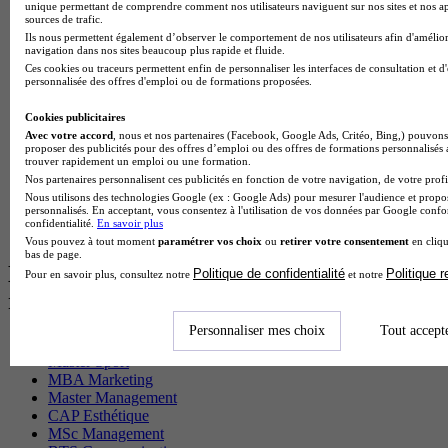
unique permettant de comprendre comment nos utilisateurs naviguent sur nos sites et nos ap
BTS Sam en alternance
sources de trafic.
Cap Fleuriste en alternance
Ils nous permettent également d’observer le comportement de nos utilisateurs afin d'amélior
BTS Sio en alternance
navigation dans nos sites beaucoup plus rapide et fluide.
MSc Marketing Digital en alternance
Ces cookies ou traceurs permettent enfin de personnaliser les interfaces de consultation et d
personnalisée des offres d'emploi ou de formations proposées.
BTS Gpme en alternance
Cap Electricien en alternance
Cookies publicitaires
BTS Gpn en alternance
Avec votre accord
, nous et nos partenaires (Facebook, Google Ads, Critéo, Bing,) pouvons 
BTS Domotique en alternance
proposer des publicités pour des offres d’emploi ou des offres de formations personnalisés
BAC Pro Agora en alternance
trouver rapidement un emploi ou une formation.
BTS Sta en alternance
Nos partenaires personnalisent ces publicités en fonction de votre navigation, de votre profil
BTS Iris en alternance
Nous utilisons des technologies Google (ex : Google Ads) pour mesurer l'audience et propos
personnalisés. En acceptant, vous consentez à l'utilisation de vos données par Google conf
BTS Tpl en alternance
confidentialité.
En savoir plus
BTS Ati en alternance
Vous pouvez à tout moment
paramétrer vos choix
ou
retirer votre consentement
en cliqu
bas de page.
Les diplômes par filière les plus
Politique de confidentialité
Politique 
Pour en savoir plus, consultez notre
et notre
recherchés
Personnaliser mes choix
Tout accept
CS Sport
Master Sport
MBA Marketing
Master Management
CAP Esthétique
MSc Management