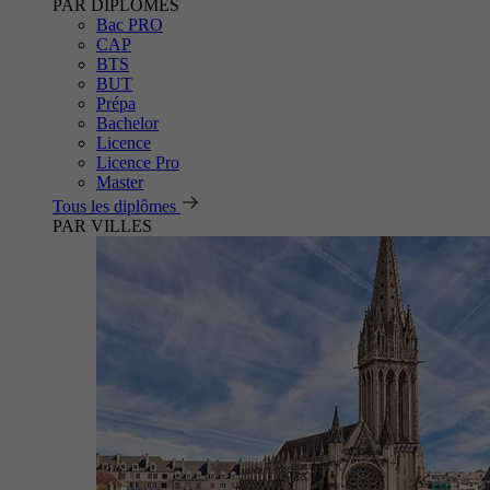
PAR DIPLÔMES
Bac PRO
CAP
BTS
BUT
Prépa
Bachelor
Licence
Licence Pro
Master
Tous les diplômes
PAR VILLES