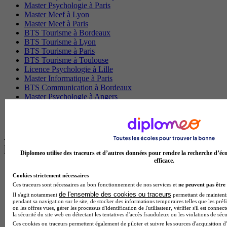
Master Psychologie à Paris
Master Meef à Lyon
Master Meef à Paris
BTS Tourisme à Bordeaux
BTS Tourisme à Lyon
BTS Tourisme à Paris
BTS Tourisme à Toulouse
Licence Psychologie à Lille
Master Informatique à Paris
BTS Communication à Bordeaux
Master Psychologie à Angers
BTS Communication à Lyon
BTS Ndrc à Lyon
Les intitulés de diplôme par alternance
les plus recherchés
Diplomeo utilise des traceurs et d’autres données pour rendre la recherche d’éco
efficace.
BTS Esf en alternance
Cookies strictement nécessaires
BTS Dietetique en alternance
Ces traceurs sont nécessaires au bon fonctionnement de nos services et
ne peuvent pas être 
BTS Mco en alternance
de l'ensemble des cookies ou traceurs
Il s'agit notamment
permettant de maintenir 
BTS Pi en alternance
pendant sa navigation sur le site, de stocker des informations temporaires telles que les préf
BTS Sp3s en alternance
ou les offres vues, gérer les processus d'identification de l'utilisateur, vérifier s'il est conn
la sécurité du site web en détectant les tentatives d'accès frauduleux ou les violations de sécu
Master CCA en alternance
Ces cookies ou traceurs permettent également de piloter et suivre les sources d'acquisition d'
BTS Ndrc en alternance