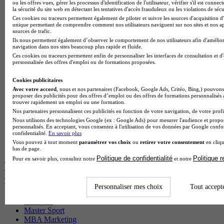
BTS Pi en alternance
ou les offres vues, gérer les processus d'identification de l'utilisateur, vérifier s'il est conn
la sécurité du site web en détectant les tentatives d'accès frauduleux ou les violations de sécu
BTS Sp3s en alternance
Ces cookies ou traceurs permettent également de piloter et suivre les sources d'acquisition d'
Master CCA en alternance
unique permettant de comprendre comment nos utilisateurs naviguent sur nos sites et nos ap
BTS Ndrc en alternance
sources de trafic.
BTS Sam en alternance
Ils nous permettent également d’observer le comportement de nos utilisateurs afin d'amélior
Cap Fleuriste en alternance
navigation dans nos sites beaucoup plus rapide et fluide.
BTS Sio en alternance
Ces cookies ou traceurs permettent enfin de personnaliser les interfaces de consultation et d
personnalisée des offres d'emploi ou de formations proposées.
MSc Marketing Digital en alternance
BTS Gpme en alternance
Cookies publicitaires
Cap Electricien en alternance
Avec votre accord
, nous et nos partenaires (Facebook, Google Ads, Critéo, Bing,) pouvons 
BTS Gpn en alternance
proposer des publicités pour des offres d’emploi ou des offres de formations personnalisés
BTS Domotique en alternance
trouver rapidement un emploi ou une formation.
BAC Pro Agora en alternance
Nos partenaires personnalisent ces publicités en fonction de votre navigation, de votre profil
BTS Sta en alternance
Nous utilisons des technologies Google (ex : Google Ads) pour mesurer l'audience et propos
BTS Iris en alternance
personnalisés. En acceptant, vous consentez à l'utilisation de vos données par Google conf
confidentialité.
En savoir plus
BTS Tpl en alternance
Vous pouvez à tout moment
paramétrer vos choix
ou
retirer votre consentement
en cliqu
BTS Ati en alternance
bas de page.
Politique de confidentialité
Politique 
Pour en savoir plus, consultez notre
et notre
Les diplômes par filière les plus
recherchés
Personnaliser mes choix
Tout accept
CS Sport
Master Sport
MBA Marketing