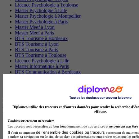
Licence Psychologie à Toulouse
Master Psychologie à Lille
Master Psychologie à Montpellier
Master Psychologie à Paris
Master Meef à Lyon
Master Meef à Paris
BTS Tourisme à Bordeaux
BTS Tourisme à Lyon
BTS Tourisme à Paris
BTS Tourisme à Toulouse
Licence Psychologie à Lille
Master Informatique à Paris
BTS Communication à Bordeaux
Master Psychologie à Angers
BTS Communication à Lyon
BTS Ndrc à Lyon
Les intitulés de diplôme par alternance
Diplomeo utilise des traceurs et d’autres données pour rendre la recherche d’éco
les plus recherchés
efficace.
Cookies strictement nécessaires
BTS Esf en alternance
Ces traceurs sont nécessaires au bon fonctionnement de nos services et
ne peuvent pas être 
BTS Dietetique en alternance
de l'ensemble des cookies ou traceurs
Il s'agit notamment
permettant de maintenir 
BTS Mco en alternance
pendant sa navigation sur le site, de stocker des informations temporaires telles que les préf