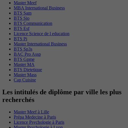
Master Meef
MBA International Business
BTS Sam
BTS Sio
BTS Communication
BTS Esf
Licence Science de l education
BTS Pi
Master International Business
BTS Sp3s
BAC Pro Assp
BTS Gpme
Master MA
BTS Dietetique
Master Mass
Cap Cuisine
Les intitulés de diplôme par ville les plus
recherchés
Master Meef à Lille
Prépa Medecine à Paris
Licence Psychologie à Paris
Master Psychologie à Lyon