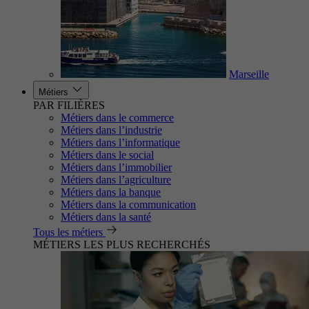
Marseille
Métiers
PAR FILIÈRES
Métiers dans le commerce
Métiers dans l’industrie
Métiers dans l’informatique
Métiers dans le social
Métiers dans l’immobilier
Métiers dans l’agriculture
Métiers dans la banque
Métiers dans la communication
Métiers dans la santé
Tous les métiers
MÉTIERS LES PLUS RECHERCHÉS