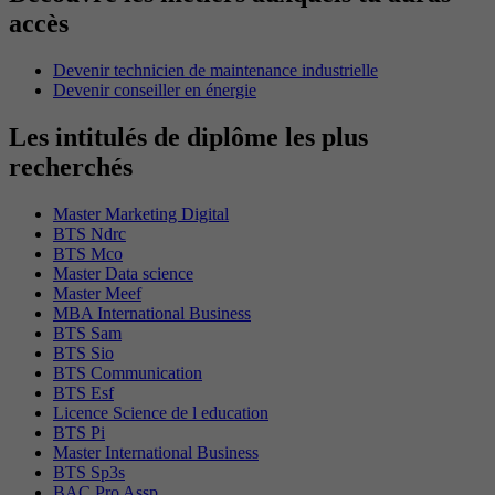
accès
Devenir technicien de maintenance industrielle
Devenir conseiller en énergie
Les intitulés de diplôme les plus
recherchés
Master Marketing Digital
BTS Ndrc
BTS Mco
Master Data science
Master Meef
MBA International Business
BTS Sam
BTS Sio
BTS Communication
BTS Esf
Licence Science de l education
BTS Pi
Master International Business
BTS Sp3s
BAC Pro Assp