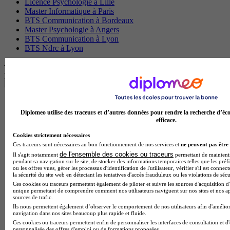
Licence Psychologie à Lille
Master Informatique à Paris
BTS Communication à Bordeaux
Master Psychologie à Angers
BTS Communication à Lyon
BTS Ndrc à Lyon
Les intitulés de diplôme par alternance
les plus recherchés
BTS Esf en alternance
Diplomeo utilise des traceurs et d’autres données pour rendre la recherche d’éco
BTS Dietetique en alternance
efficace.
BTS Mco en alternance
BTS Pi en alternance
Cookies strictement nécessaires
BTS Sp3s en alternance
Ces traceurs sont nécessaires au bon fonctionnement de nos services et
ne peuvent pas être 
Master CCA en alternance
de l'ensemble des cookies ou traceurs
Il s'agit notamment
permettant de maintenir 
BTS Ndrc en alternance
pendant sa navigation sur le site, de stocker des informations temporaires telles que les préf
ou les offres vues, gérer les processus d'identification de l'utilisateur, vérifier s'il est conn
BTS Sam en alternance
la sécurité du site web en détectant les tentatives d'accès frauduleux ou les violations de sécu
Cap Fleuriste en alternance
Ces cookies ou traceurs permettent également de piloter et suivre les sources d'acquisition d'
BTS Sio en alternance
unique permettant de comprendre comment nos utilisateurs naviguent sur nos sites et nos ap
MSc Marketing Digital en alternance
sources de trafic.
BTS Gpme en alternance
Ils nous permettent également d’observer le comportement de nos utilisateurs afin d'amélior
navigation dans nos sites beaucoup plus rapide et fluide.
Cap Electricien en alternance
Ces cookies ou traceurs permettent enfin de personnaliser les interfaces de consultation et d
BTS Gpn en alternance
personnalisée des offres d'emploi ou de formations proposées.