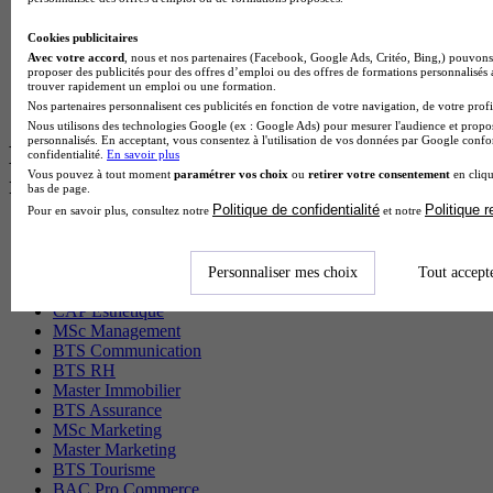
BTS Domotique en alternance
BAC Pro Agora en alternance
Cookies publicitaires
BTS Sta en alternance
Avec votre accord
, nous et nos partenaires (Facebook, Google Ads, Critéo, Bing,) pouvons 
BTS Iris en alternance
proposer des publicités pour des offres d’emploi ou des offres de formations personnalisés
trouver rapidement un emploi ou une formation.
BTS Tpl en alternance
Nos partenaires personnalisent ces publicités en fonction de votre navigation, de votre profil
BTS Ati en alternance
Nous utilisons des technologies Google (ex : Google Ads) pour mesurer l'audience et propos
personnalisés. En acceptant, vous consentez à l'utilisation de vos données par Google conf
Les diplômes par filière les plus
confidentialité.
En savoir plus
Vous pouvez à tout moment
paramétrer vos choix
ou
retirer votre consentement
en cliqu
recherchés
bas de page.
Politique de confidentialité
Politique 
Pour en savoir plus, consultez notre
et notre
CS Sport
Master Sport
MBA Marketing
Personnaliser mes choix
Tout accept
Master Management
CAP Esthétique
MSc Management
BTS Communication
BTS RH
Master Immobilier
BTS Assurance
MSc Marketing
Master Marketing
BTS Tourisme
BAC Pro Commerce