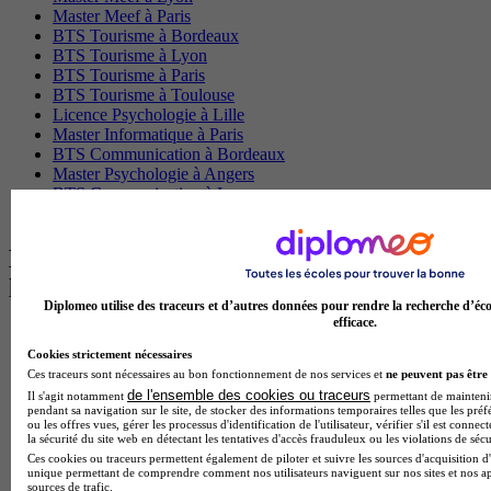
Master Meef à Paris
BTS Tourisme à Bordeaux
BTS Tourisme à Lyon
BTS Tourisme à Paris
BTS Tourisme à Toulouse
Licence Psychologie à Lille
Master Informatique à Paris
BTS Communication à Bordeaux
Master Psychologie à Angers
BTS Communication à Lyon
BTS Ndrc à Lyon
Les intitulés de diplôme par alternance
les plus recherchés
Diplomeo utilise des traceurs et d’autres données pour rendre la recherche d’éco
efficace.
BTS Esf en alternance
BTS Dietetique en alternance
Cookies strictement nécessaires
BTS Mco en alternance
Ces traceurs sont nécessaires au bon fonctionnement de nos services et
ne peuvent pas être 
BTS Pi en alternance
de l'ensemble des cookies ou traceurs
Il s'agit notamment
permettant de maintenir 
pendant sa navigation sur le site, de stocker des informations temporaires telles que les préf
BTS Sp3s en alternance
ou les offres vues, gérer les processus d'identification de l'utilisateur, vérifier s'il est conn
Master CCA en alternance
la sécurité du site web en détectant les tentatives d'accès frauduleux ou les violations de sécu
BTS Ndrc en alternance
Ces cookies ou traceurs permettent également de piloter et suivre les sources d'acquisition d'
BTS Sam en alternance
unique permettant de comprendre comment nos utilisateurs naviguent sur nos sites et nos ap
sources de trafic.