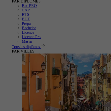
PAR DIPLÔMES
Bac PRO
CAP
BTS
BUT
Prépa
Bachelor
Licence
Licence Pro
Master
Tous les diplômes
PAR VILLES