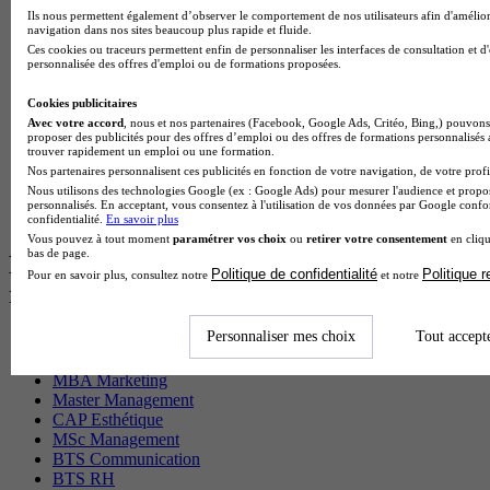
Cap Fleuriste en alternance
Ils nous permettent également d’observer le comportement de nos utilisateurs afin d'amélior
BTS Sio en alternance
navigation dans nos sites beaucoup plus rapide et fluide.
MSc Marketing Digital en alternance
Ces cookies ou traceurs permettent enfin de personnaliser les interfaces de consultation et d
BTS Gpme en alternance
personnalisée des offres d'emploi ou de formations proposées.
Cap Electricien en alternance
BTS Gpn en alternance
Cookies publicitaires
BTS Domotique en alternance
Avec votre accord
, nous et nos partenaires (Facebook, Google Ads, Critéo, Bing,) pouvons 
proposer des publicités pour des offres d’emploi ou des offres de formations personnalisés
BAC Pro Agora en alternance
trouver rapidement un emploi ou une formation.
BTS Sta en alternance
Nos partenaires personnalisent ces publicités en fonction de votre navigation, de votre profil
BTS Iris en alternance
Nous utilisons des technologies Google (ex : Google Ads) pour mesurer l'audience et propos
BTS Tpl en alternance
personnalisés. En acceptant, vous consentez à l'utilisation de vos données par Google conf
BTS Ati en alternance
confidentialité.
En savoir plus
Vous pouvez à tout moment
paramétrer vos choix
ou
retirer votre consentement
en cliqu
bas de page.
Les diplômes par filière les plus
Politique de confidentialité
Politique 
Pour en savoir plus, consultez notre
et notre
recherchés
Personnaliser mes choix
Tout accept
CS Sport
Master Sport
MBA Marketing
Master Management
CAP Esthétique
MSc Management
BTS Communication
BTS RH