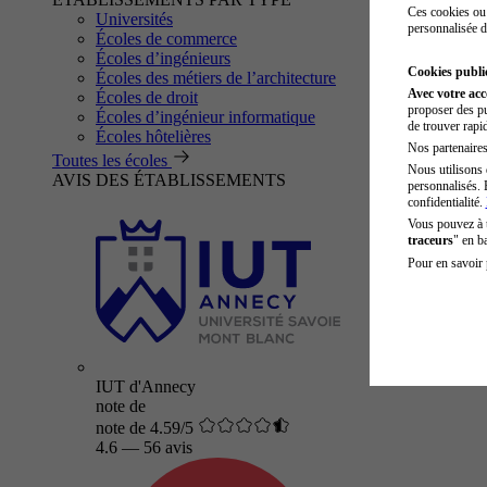
Ces cookies ou 
Universités
personnalisée d
Écoles de commerce
Écoles d’ingénieurs
Cookies public
Écoles des métiers de l’architecture
Avec votre ac
Écoles de droit
proposer des pu
Écoles d’ingénieur informatique
de trouver rapi
Écoles hôtelières
Nos partenaires 
Toutes les écoles
Nous utilisons 
AVIS DES ÉTABLISSEMENTS
personnalisés. 
confidentialité.
Vous pouvez à
traceurs
" en b
Pour en savoir 
IUT d'Annecy
note de
note de 4.59/5
4.6
—
56 avis