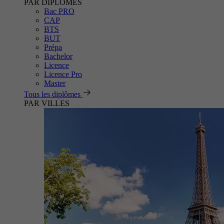
PAR DIPLÔMES
Bac PRO
CAP
BTS
BUT
Prépa
Bachelor
Licence
Licence Pro
Master
Tous les diplômes
PAR VILLES