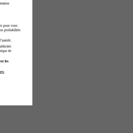
ntation
urs pour vous
os probabilités
’intérêt.
blicités
tique de
er les
ies
.