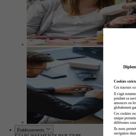
Diplome
Cookies strict
Ces traceurs so
Il s'agit notam
pendant sa navig
annonces ou les 
globalement gara
Ces cookies ou t
unique permetta
différentes sour
Ils nous permet
Établissements
navigation dans
ÉTABLISSEMENTS PAR TYPE