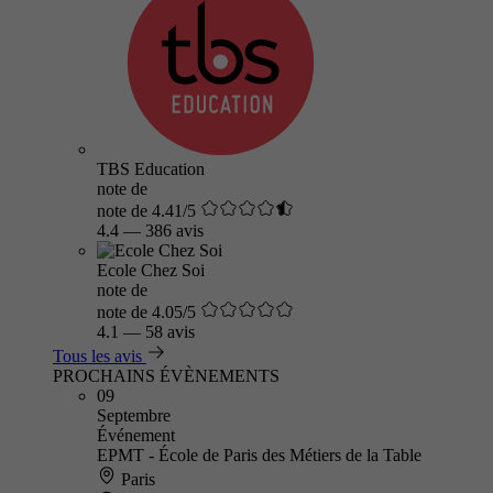
TBS Education
note de
note de 4.41/5
4.4
—
386 avis
Ecole Chez Soi
note de
note de 4.05/5
4.1
—
58 avis
Tous les avis
PROCHAINS ÉVÈNEMENTS
09
Septembre
Événement
EPMT - École de Paris des Métiers de la Table
Paris