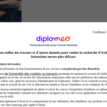
Continuer 
Auxiliaire de puériculture
o utilise des traceurs et d’autres données pour rendre la recherche d’écol
formations encore plus efficace.
ement nécessaires
nt nécessaires au bon fonctionnement de nos services et
ne peuvent pas être désactivés
.
de l'ensemble des cookies ou traceurs
ment
permettant de maintenir la session de l'utilis
ation sur le site, de stocker des informations temporaires telles que les préférences des utilisate
offres vues, gérer les processus d'identification de l'utilisateur, vérifier s'il est connecté ou non,
ntir la sécurité du site web en détectant les tentatives d'accès frauduleux ou les violations de sé
raceurs permettent également de piloter et suivre les sources d'acquisition d'audience en utilisan
nt de comprendre comment nos utilisateurs naviguent sur nos sites et nos applications en fonct
Développeur web
ces de trafic.
tent également d’observer le comportement de nos utilisateurs afin d'améliorer nos produits et r
 nos sites beaucoup plus rapide et fluide.