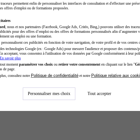
traceurs permettent enfin de personnaliser les interfaces de consultation et d'effectuer une prése
es offres d'emploi ou de formations proposées.
itaires
cord
, nous et nos partenaires (Facebook, Google Ads, Critéo, Bing,) pouvons utiliser des trace
blicités pour des offres d’emploi ou des offres de formations personnalisés afin d’augmenter v
dement un emploi ou une formation.
personnalisent ces publicités en fonction de votre navigation, de votre profil et de vos centres d
des technologies Google (ex : Google Ads) pour mesurer l'audience et proposer des contenus/pu
En acceptant, vous consentez à l'utilisation de vos données par Google conformément à leur poli
En savoir plus
 tout moment
paramétrer vos choix
ou
retirer votre consentement
en cliquant sur le lien "
Gér
as de page.
Politique de confidentialité
Politique relative aux cook
plus, consultez notre
et notre
Personnaliser mes choix
Tout accepter