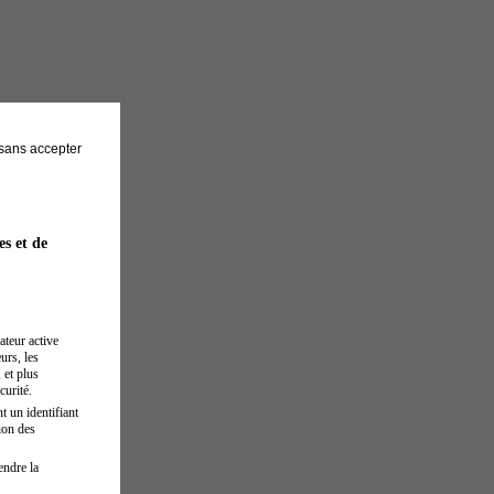
sans accepter
es et de
ateur active
urs, les
 et plus
curité.
t un identifiant
ion des
endre la