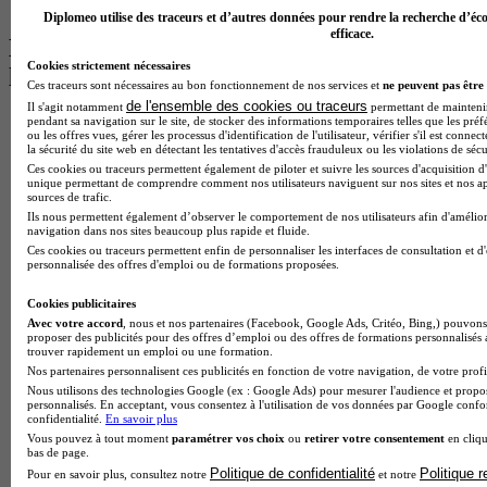
BTS Ndrc à Lyon
Diplomeo utilise des traceurs et d’autres données pour rendre la recherche d’éco
efficace.
Les intitulés de diplôme par alternance
Cookies strictement nécessaires
les plus recherchés
Ces traceurs sont nécessaires au bon fonctionnement de nos services et
ne peuvent pas être 
de l'ensemble des cookies ou traceurs
Il s'agit notamment
permettant de maintenir 
pendant sa navigation sur le site, de stocker des informations temporaires telles que les préf
BTS Esf en alternance
ou les offres vues, gérer les processus d'identification de l'utilisateur, vérifier s'il est conn
BTS Dietetique en alternance
la sécurité du site web en détectant les tentatives d'accès frauduleux ou les violations de sécu
BTS Mco en alternance
Ces cookies ou traceurs permettent également de piloter et suivre les sources d'acquisition d'
BTS Pi en alternance
unique permettant de comprendre comment nos utilisateurs naviguent sur nos sites et nos ap
sources de trafic.
BTS Sp3s en alternance
Ils nous permettent également d’observer le comportement de nos utilisateurs afin d'amélior
Master CCA en alternance
navigation dans nos sites beaucoup plus rapide et fluide.
BTS Ndrc en alternance
Ces cookies ou traceurs permettent enfin de personnaliser les interfaces de consultation et d
BTS Sam en alternance
personnalisée des offres d'emploi ou de formations proposées.
Cap Fleuriste en alternance
BTS Sio en alternance
Cookies publicitaires
MSc Marketing Digital en alternance
Avec votre accord
, nous et nos partenaires (Facebook, Google Ads, Critéo, Bing,) pouvons 
BTS Gpme en alternance
proposer des publicités pour des offres d’emploi ou des offres de formations personnalisés
trouver rapidement un emploi ou une formation.
Cap Electricien en alternance
Nos partenaires personnalisent ces publicités en fonction de votre navigation, de votre profil
BTS Gpn en alternance
Nous utilisons des technologies Google (ex : Google Ads) pour mesurer l'audience et propos
BTS Domotique en alternance
personnalisés. En acceptant, vous consentez à l'utilisation de vos données par Google conf
BAC Pro Agora en alternance
confidentialité.
En savoir plus
BTS Sta en alternance
Vous pouvez à tout moment
paramétrer vos choix
ou
retirer votre consentement
en cliqu
bas de page.
BTS Iris en alternance
Politique de confidentialité
Politique 
BTS Tpl en alternance
Pour en savoir plus, consultez notre
et notre