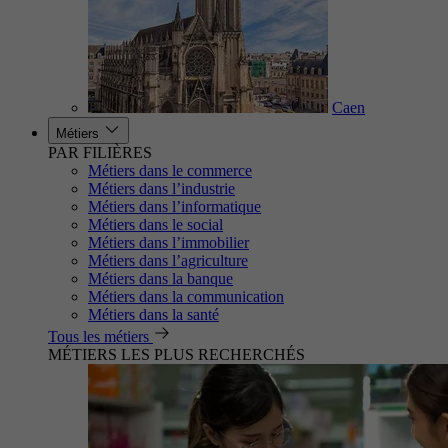
Caen
Métiers
PAR FILIÈRES
Métiers dans le commerce
Métiers dans l’industrie
Métiers dans l’informatique
Métiers dans le social
Métiers dans l’immobilier
Métiers dans l’agriculture
Métiers dans la banque
Métiers dans la communication
Métiers dans la santé
Tous les métiers
MÉTIERS LES PLUS RECHERCHÉS