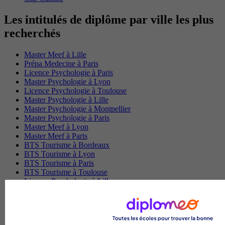
Les intitulés de diplôme par ville les plus
recherchés
Master Meef à Lille
Prépa Medecine à Paris
Licence Psychologie à Paris
Master Psychologie à Lyon
Licence Psychologie à Toulouse
Master Psychologie à Lille
Master Psychologie à Montpellier
Master Psychologie à Paris
Master Meef à Lyon
Master Meef à Paris
BTS Tourisme à Bordeaux
BTS Tourisme à Lyon
BTS Tourisme à Paris
BTS Tourisme à Toulouse
Licence Psychologie à Lille
Master Informatique à Paris
BTS Communication à Bordeaux
Master Psychologie à Angers
BTS Communication à Lyon