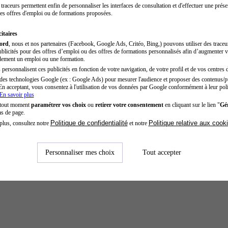
traceurs permettent enfin de personnaliser les interfaces de consultation et d'effectuer une prése
es offres d'emploi ou de formations proposées.
itaires
cord
, nous et nos partenaires (Facebook, Google Ads, Critéo, Bing,) pouvons utiliser des trace
blicités pour des offres d’emploi ou des offres de formations personnalisés afin d’augmenter v
dement un emploi ou une formation.
personnalisent ces publicités en fonction de votre navigation, de votre profil et de vos centres d
des technologies Google (ex : Google Ads) pour mesurer l'audience et proposer des contenus/pu
En acceptant, vous consentez à l'utilisation de vos données par Google conformément à leur poli
En savoir plus
 tout moment
paramétrer vos choix
ou
retirer votre consentement
en cliquant sur le lien "
Gér
as de page.
Politique de confidentialité
Politique relative aux cook
plus, consultez notre
et notre
Personnaliser mes choix
Tout accepter