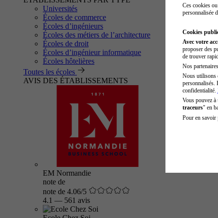
Ces cookies ou 
Universités
personnalisée d
Écoles de commerce
Écoles d’ingénieurs
Cookies public
Écoles des métiers de l’architecture
Avec votre ac
Écoles de droit
proposer des pu
Écoles d’ingénieur informatique
de trouver rapi
Écoles hôtelières
Nos partenaires 
Toutes les écoles
Nous utilisons 
AVIS DES ÉTABLISSEMENTS
personnalisés. 
confidentialité.
Vous pouvez à
traceurs
" en b
Pour en savoir 
EM Normandie
note de
note de 4.06/5
4.1
—
561 avis
Ecole Chez Soi