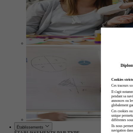
Diplome
Cookies strict
Ces traceurs so
Il s'agit notam
pendant sa navig
annonces ou les 
globalement gara
Ces cookies ou t
unique permetta
différentes sour
Ils nous permet
Établissements
navigation dans
ÉTABLISSEMENTS PAR TYPE