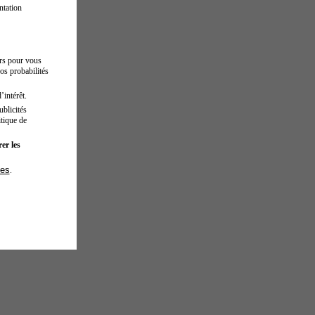
ntation
urs pour vous
os probabilités
’intérêt.
blicités
tique de
er les
ies
.