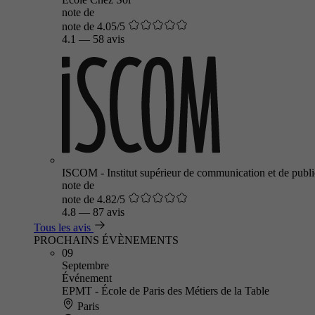
note de
note de 4.05/5
4.1
—
58 avis
ISCOM - Institut supérieur de communication et de public
note de
note de 4.82/5
4.8
—
87 avis
Tous les avis
PROCHAINS ÉVÈNEMENTS
09
Septembre
Événement
EPMT - École de Paris des Métiers de la Table
Paris