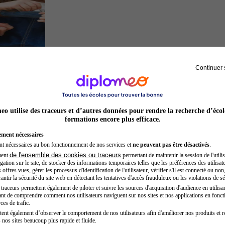
Continuer 
Auxiliaire de puériculture
o utilise des traceurs et d’autres données pour rendre la recherche d’écol
formations encore plus efficace.
ement nécessaires
nt nécessaires au bon fonctionnement de nos services et
ne peuvent pas être désactivés
.
de l'ensemble des cookies ou traceurs
ment
permettant de maintenir la session de l'utilis
ation sur le site, de stocker des informations temporaires telles que les préférences des utilisate
offres vues, gérer les processus d'identification de l'utilisateur, vérifier s'il est connecté ou non,
ntir la sécurité du site web en détectant les tentatives d'accès frauduleux ou les violations de sé
raceurs permettent également de piloter et suivre les sources d'acquisition d'audience en utilisan
nt de comprendre comment nos utilisateurs naviguent sur nos sites et nos applications en fonct
Chef de projet
ces de trafic.
tent également d’observer le comportement de nos utilisateurs afin d'améliorer nos produits et r
 nos sites beaucoup plus rapide et fluide.