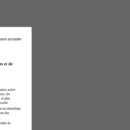
sans accepter
es et de
ateur active
urs, les
 et plus
curité.
t un identifiant
ion des
endre la