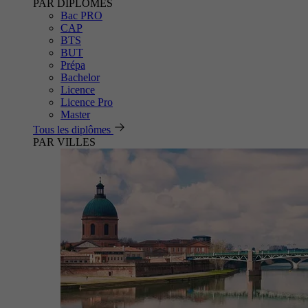
PAR DIPLÔMES
Bac PRO
CAP
BTS
BUT
Prépa
Bachelor
Licence
Licence Pro
Master
Tous les diplômes
PAR VILLES