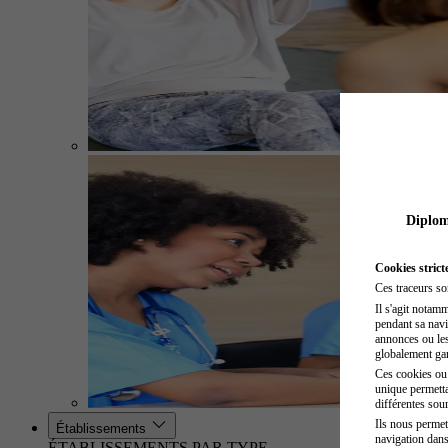
Diplome
Cookies strict
Ces traceurs so
Il s'agit notam
pendant sa navig
annonces ou les 
globalement gara
Ces cookies ou t
unique permetta
différentes sour
Ils nous permet
Établissements
navigation dans
ÉTABLISSEMENTS PAR TYPE