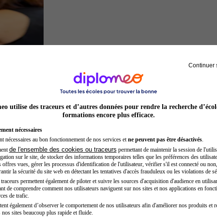
Continuer 
Préparateur physique
o utilise des traceurs et d’autres données pour rendre la recherche d’écol
formations encore plus efficace.
ement nécessaires
nt nécessaires au bon fonctionnement de nos services et
ne peuvent pas être désactivés
.
de l'ensemble des cookies ou traceurs
ment
permettant de maintenir la session de l'utilis
ation sur le site, de stocker des informations temporaires telles que les préférences des utilisate
offres vues, gérer les processus d'identification de l'utilisateur, vérifier s'il est connecté ou non,
ntir la sécurité du site web en détectant les tentatives d'accès frauduleux ou les violations de sé
raceurs permettent également de piloter et suivre les sources d'acquisition d'audience en utilisan
nt de comprendre comment nos utilisateurs naviguent sur nos sites et nos applications en fonct
Secrétaire médicale
ces de trafic.
tent également d’observer le comportement de nos utilisateurs afin d'améliorer nos produits et r
 nos sites beaucoup plus rapide et fluide.