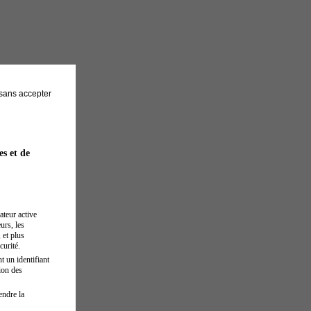
sans accepter
es et de
ateur active
urs, les
 et plus
curité.
t un identifiant
ion des
endre la