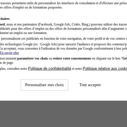
traceurs permettent enfin de personnaliser les interfaces de consultation et d'effectuer une prése
es offres d'emploi ou de formations proposées.
itaires
cord
, nous et nos partenaires (Facebook, Google Ads, Critéo, Bing,) pouvons utiliser des trace
blicités pour des offres d’emploi ou des offres de formations personnalisés afin d’augmenter v
dement un emploi ou une formation.
personnalisent ces publicités en fonction de votre navigation, de votre profil et de vos centres d
des technologies Google (ex : Google Ads) pour mesurer l'audience et proposer des contenus/pu
En acceptant, vous consentez à l'utilisation de vos données par Google conformément à leur poli
En savoir plus
 tout moment
paramétrer vos choix
ou
retirer votre consentement
en cliquant sur le lien "
Gér
as de page.
Politique de confidentialité
Politique relative aux cook
plus, consultez notre
et notre
Personnaliser mes choix
Tout accepter