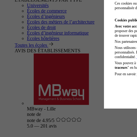
Ces cookies ou 
Universités
personnalisée d
Écoles de commerce
Écoles d’ingénieurs
Cookies public
Écoles des métiers de l’architecture
Avec votre ac
Écoles de droit
proposer des pu
Écoles d’ingénieur informatique
de trouver rapi
Écoles hôtelières
Nos partenaires 
Toutes les écoles
Nous utilisons 
AVIS DES ÉTABLISSEMENTS
personnalisés. 
confidentialité.
Vous pouvez à
traceurs
" en b
Pour en savoir 
MBway - Lille
note de
note de 4.95/5
5.0
—
201 avis