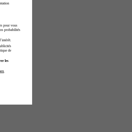
ntation
urs pour vous
os probabilités
’intérêt.
blicités
tique de
er les
ies
.