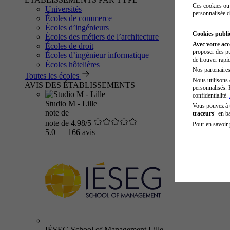
Ces cookies ou 
Universités
personnalisée d
Écoles de commerce
Écoles d’ingénieurs
Cookies public
Écoles des métiers de l’architecture
Avec votre ac
Écoles de droit
proposer des pu
Écoles d’ingénieur informatique
de trouver rapi
Écoles hôtelières
Nos partenaires 
Toutes les écoles
Nous utilisons 
AVIS DES ÉTABLISSEMENTS
personnalisés. 
confidentialité.
Studio M - Lille
Vous pouvez à
note de
traceurs
" en b
note de 4.98/5
Pour en savoir 
5.0
—
166 avis
IÉSEG School of Management Lille