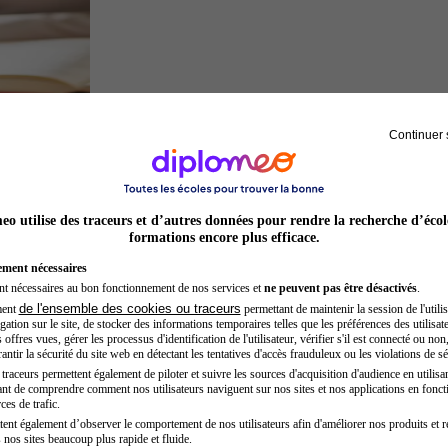
Continuer 
Juriste
o utilise des traceurs et d’autres données pour rendre la recherche d’écol
formations encore plus efficace.
ement nécessaires
nt nécessaires au bon fonctionnement de nos services et
ne peuvent pas être désactivés
.
de l'ensemble des cookies ou traceurs
ment
permettant de maintenir la session de l'utilis
ation sur le site, de stocker des informations temporaires telles que les préférences des utilisate
offres vues, gérer les processus d'identification de l'utilisateur, vérifier s'il est connecté ou non,
ntir la sécurité du site web en détectant les tentatives d'accès frauduleux ou les violations de sé
raceurs permettent également de piloter et suivre les sources d'acquisition d'audience en utilisan
nt de comprendre comment nos utilisateurs naviguent sur nos sites et nos applications en fonct
Opticien
ces de trafic.
tent également d’observer le comportement de nos utilisateurs afin d'améliorer nos produits et r
 nos sites beaucoup plus rapide et fluide.