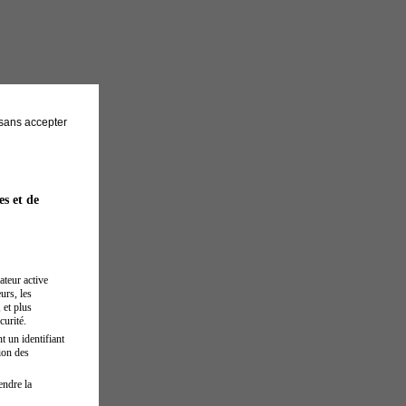
sans accepter
es et de
ateur active
urs, les
 et plus
curité.
t un identifiant
ion des
endre la