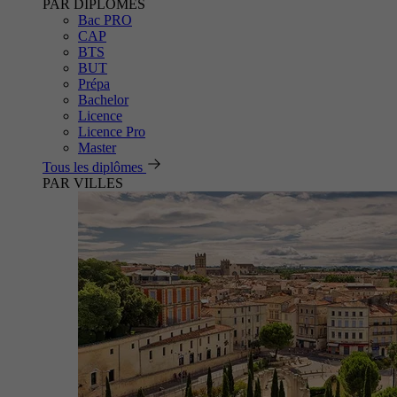
PAR DIPLÔMES
Bac PRO
CAP
BTS
BUT
Prépa
Bachelor
Licence
Licence Pro
Master
Tous les diplômes
PAR VILLES