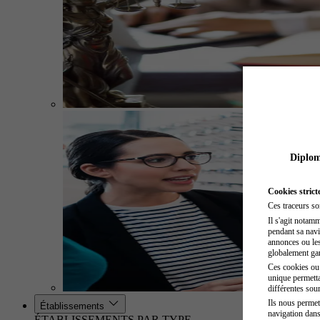
Diplome
Cookies strict
Ces traceurs so
Il s'agit notam
pendant sa navig
annonces ou les 
globalement gara
Ces cookies ou t
unique permetta
différentes sour
Ils nous permet
Établissements
navigation dans
ÉTABLISSEMENTS PAR TYPE