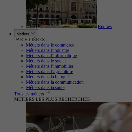
Rennes
Métiers
PAR FILIÈRES
Métiers dans le commerce
Métiers dans l’industrie
Métiers dans l’informatique
Métiers dans le social
Métiers dans l’immobilier
Métiers dans l’agriculture
Métiers dans la banque
Métiers dans la communication
Métiers dans la santé
Tous les métiers
MÉTIERS LES PLUS RECHERCHÉS