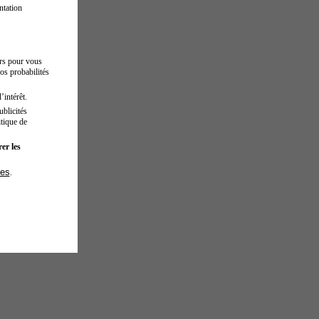
ntation
urs pour vous
os probabilités
’intérêt.
blicités
tique de
er les
ies
.