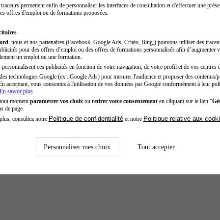
traceurs permettent enfin de personnaliser les interfaces de consultation et d'effectuer une prése
es offres d'emploi ou de formations proposées.
itaires
cord
, nous et nos partenaires (Facebook, Google Ads, Critéo, Bing,) pouvons utiliser des trace
blicités pour des offres d’emploi ou des offres de formations personnalisés afin d’augmenter v
dement un emploi ou une formation.
personnalisent ces publicités en fonction de votre navigation, de votre profil et de vos centres d
des technologies Google (ex : Google Ads) pour mesurer l'audience et proposer des contenus/pu
En acceptant, vous consentez à l'utilisation de vos données par Google conformément à leur poli
En savoir plus
 tout moment
paramétrer vos choix
ou
retirer votre consentement
en cliquant sur le lien "
Gér
as de page.
Politique de confidentialité
Politique relative aux cook
plus, consultez notre
et notre
Personnaliser mes choix
Tout accepter