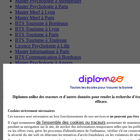
Master Psychologie à Montpellier
Master Psychologie à Paris
Master Meef à Lyon
Master Meef à Paris
BTS Tourisme à Bordeaux
BTS Tourisme à Lyon
BTS Tourisme à Paris
BTS Tourisme à Toulouse
Licence Psychologie à Lille
Master Informatique à Paris
BTS Communication à Bordeaux
Master Psychologie à Angers
BTS Communication à Lyon
BTS Ndrc à Lyon
Les intitulés de diplôme par alternance
les plus recherchés
Diplomeo utilise des traceurs et d’autres données pour rendre la recherche d’éco
efficace.
BTS Esf en alternance
Cookies strictement nécessaires
BTS Dietetique en alternance
Ces traceurs sont nécessaires au bon fonctionnement de nos services et
ne peuvent pas être 
BTS Mco en alternance
de l'ensemble des cookies ou traceurs
Il s'agit notamment
permettant de maintenir 
BTS Pi en alternance
pendant sa navigation sur le site, de stocker des informations temporaires telles que les préf
BTS Sp3s en alternance
ou les offres vues, gérer les processus d'identification de l'utilisateur, vérifier s'il est conn
la sécurité du site web en détectant les tentatives d'accès frauduleux ou les violations de sécu
Master CCA en alternance