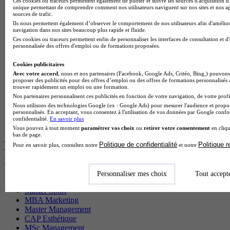
Ces cookies ou traceurs permettent également de piloter et suivre les sources d'acquisition d'
BTS Ndrc en alternance
unique permettant de comprendre comment nos utilisateurs naviguent sur nos sites et nos ap
BTS Sam en alternance
sources de trafic.
Cap Fleuriste en alternance
Ils nous permettent également d’observer le comportement de nos utilisateurs afin d'amélior
navigation dans nos sites beaucoup plus rapide et fluide.
BTS Sio en alternance
Ces cookies ou traceurs permettent enfin de personnaliser les interfaces de consultation et d
MSc Marketing Digital en alternance
personnalisée des offres d'emploi ou de formations proposées.
BTS Gpme en alternance
Cap Electricien en alternance
Cookies publicitaires
BTS Gpn en alternance
Avec votre accord
, nous et nos partenaires (Facebook, Google Ads, Critéo, Bing,) pouvons 
BTS Domotique en alternance
proposer des publicités pour des offres d’emploi ou des offres de formations personnalisés
BAC Pro Agora en alternance
trouver rapidement un emploi ou une formation.
BTS Sta en alternance
Nos partenaires personnalisent ces publicités en fonction de votre navigation, de votre profil
BTS Iris en alternance
Nous utilisons des technologies Google (ex : Google Ads) pour mesurer l'audience et propos
personnalisés. En acceptant, vous consentez à l'utilisation de vos données par Google conf
BTS Tpl en alternance
confidentialité.
En savoir plus
BTS Ati en alternance
Vous pouvez à tout moment
paramétrer vos choix
ou
retirer votre consentement
en cliqu
bas de page.
Les diplômes par filière les plus
Politique de confidentialité
Politique 
Pour en savoir plus, consultez notre
et notre
recherchés
Personnaliser mes choix
Tout accept
CS Sport
Master Sport
MBA Marketing
Master Management
CAP Esthétique
MSc Management