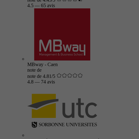
4.5
—
65 avis
MBway - Caen
note de
note de 4.81/5
4.8
—
74 avis