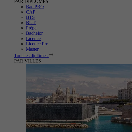
PAR DIPLÔMES
Bac PRO
CAP
BTS
BUT
Prépa
Bachelor
Licence
Licence Pro
Master
Tous les diplômes
PAR VILLES