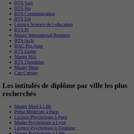
BTS Sam
BTS Sio
BTS Communication
BTS Esf
Licence Science de l education
BTS Pi
Master International Business
BTS Sp3s
BAC Pro Assp
BTS Gpme
Master MA
BTS Dietetique
Master Mass
Cap Cuisine
Les intitulés de diplôme par ville les plus
recherchés
Master Meef à Lille
Prépa Medecine à Paris
Licence Psychologie à Paris
Master Psychologie à Lyon
Licence Psychologie à Toulouse
Master Psychologie à Lille