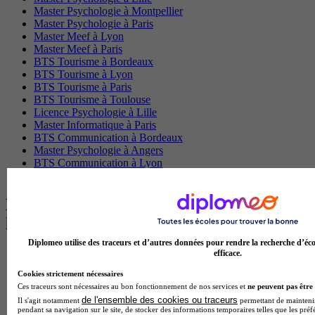
Master Psychologie à Montpellier
Master Psychologie à Paris
Master Meef à Lyon
Master Meef à Paris
BTS Tourisme à Bordeaux
BTS Tourisme à Lyon
BTS Tourisme à Paris
BTS Tourisme à Toulouse
Licence Psychologie à Lille
Master Informatique à Paris
BTS Communication à Bordeaux
Master Psychologie à Angers
BTS Communication à Lyon
BTS Ndrc à Lyon
Les intitulés de diplôme par alternance
les plus recherchés
Diplomeo utilise des traceurs et d’autres données pour rendre la recherche d’éco
BTS Esf en alternance
efficace.
BTS Dietetique en alternance
Cookies strictement nécessaires
BTS Mco en alternance
Ces traceurs sont nécessaires au bon fonctionnement de nos services et
ne peuvent pas être 
BTS Pi en alternance
de l'ensemble des cookies ou traceurs
Il s'agit notamment
permettant de maintenir 
BTS Sp3s en alternance
pendant sa navigation sur le site, de stocker des informations temporaires telles que les préf