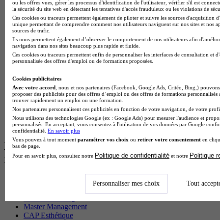
Master CCA en alternance
ou les offres vues, gérer les processus d'identification de l'utilisateur, vérifier s'il est conn
la sécurité du site web en détectant les tentatives d'accès frauduleux ou les violations de sécu
BTS Ndrc en alternance
Ces cookies ou traceurs permettent également de piloter et suivre les sources d'acquisition d'
BTS Sam en alternance
unique permettant de comprendre comment nos utilisateurs naviguent sur nos sites et nos ap
Cap Fleuriste en alternance
sources de trafic.
BTS Sio en alternance
Ils nous permettent également d’observer le comportement de nos utilisateurs afin d'amélior
MSc Marketing Digital en alternance
navigation dans nos sites beaucoup plus rapide et fluide.
BTS Gpme en alternance
Ces cookies ou traceurs permettent enfin de personnaliser les interfaces de consultation et d
personnalisée des offres d'emploi ou de formations proposées.
Cap Electricien en alternance
BTS Gpn en alternance
Cookies publicitaires
BTS Domotique en alternance
Avec votre accord
, nous et nos partenaires (Facebook, Google Ads, Critéo, Bing,) pouvons 
BAC Pro Agora en alternance
proposer des publicités pour des offres d’emploi ou des offres de formations personnalisés
BTS Sta en alternance
trouver rapidement un emploi ou une formation.
BTS Iris en alternance
Nos partenaires personnalisent ces publicités en fonction de votre navigation, de votre profil
BTS Tpl en alternance
Nous utilisons des technologies Google (ex : Google Ads) pour mesurer l'audience et propos
BTS Ati en alternance
personnalisés. En acceptant, vous consentez à l'utilisation de vos données par Google conf
confidentialité.
En savoir plus
Vous pouvez à tout moment
paramétrer vos choix
ou
retirer votre consentement
en cliqu
Les diplômes par filière les plus
bas de page.
Politique de confidentialité
Politique 
Pour en savoir plus, consultez notre
et notre
recherchés
CS Sport
Personnaliser mes choix
Tout accept
Master Sport
MBA Marketing
Master Management
CAP Esthétique