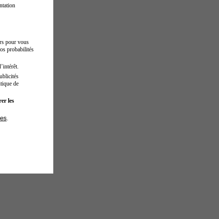
ntation
urs pour vous
os probabilités
’intérêt.
blicités
tique de
er les
ies
.