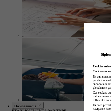
Diplome
Cookies strict
Ces traceurs so
Il s'agit notam
pendant sa navig
annonces ou les 
globalement gara
Ces cookies ou t
unique permetta
différentes sour
Ils nous permet
Établissements
navigation dans
ÉTABLISSEMENTS PAR TYPE