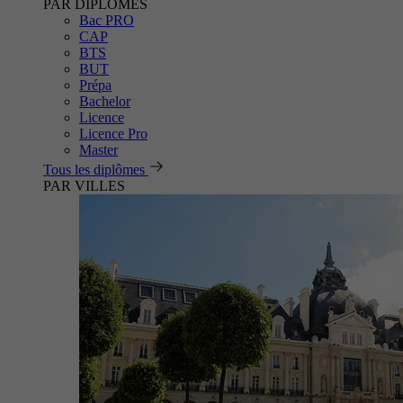
PAR DIPLÔMES
Bac PRO
CAP
BTS
BUT
Prépa
Bachelor
Licence
Licence Pro
Master
Tous les diplômes
PAR VILLES