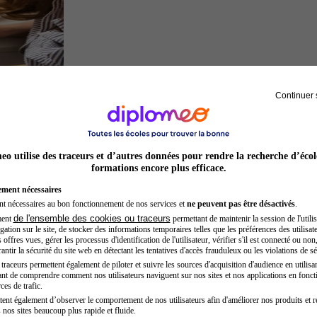
Continuer 
Architecte
o utilise des traceurs et d’autres données pour rendre la recherche d’écol
formations encore plus efficace.
ement nécessaires
nt nécessaires au bon fonctionnement de nos services et
ne peuvent pas être désactivés
.
de l'ensemble des cookies ou traceurs
ment
permettant de maintenir la session de l'utilis
ation sur le site, de stocker des informations temporaires telles que les préférences des utilisate
offres vues, gérer les processus d'identification de l'utilisateur, vérifier s'il est connecté ou non,
ntir la sécurité du site web en détectant les tentatives d'accès frauduleux ou les violations de sé
raceurs permettent également de piloter et suivre les sources d'acquisition d'audience en utilisan
nt de comprendre comment nos utilisateurs naviguent sur nos sites et nos applications en fonct
Hôtesse de l'air steward
ces de trafic.
tent également d’observer le comportement de nos utilisateurs afin d'améliorer nos produits et r
 nos sites beaucoup plus rapide et fluide.