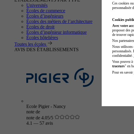
Ces cookies ou 
Universités
personnalisée d
Écoles de commerce
Écoles d’ingénieurs
Cookies public
Écoles des métiers de l’architecture
Avec votre ac
Écoles de droit
proposer des pu
Écoles d’ingénieur informatique
de trouver rapi
Écoles hôtelières
Nos partenaires 
Toutes les écoles
Nous utilisons 
AVIS DES ÉTABLISSEMENTS
personnalisés. 
confidentialité.
Vous pouvez à
traceurs
" en b
Pour en savoir 
Ecole Pigier - Nancy
note de
note de 4.05/5
4.1
—
57 avis