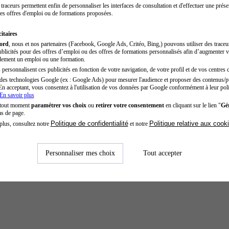
traceurs permettent enfin de personnaliser les interfaces de consultation et d'effectuer une prése
es offres d'emploi ou de formations proposées.
itaires
cord
, nous et nos partenaires (Facebook, Google Ads, Critéo, Bing,) pouvons utiliser des trace
blicités pour des offres d’emploi ou des offres de formations personnalisés afin d’augmenter v
dement un emploi ou une formation.
personnalisent ces publicités en fonction de votre navigation, de votre profil et de vos centres d
des technologies Google (ex : Google Ads) pour mesurer l'audience et proposer des contenus/pu
En acceptant, vous consentez à l'utilisation de vos données par Google conformément à leur poli
En savoir plus
 tout moment
paramétrer vos choix
ou
retirer votre consentement
en cliquant sur le lien "
Gér
as de page.
Politique de confidentialité
Politique relative aux cook
plus, consultez notre
et notre
Personnaliser mes choix
Tout accepter