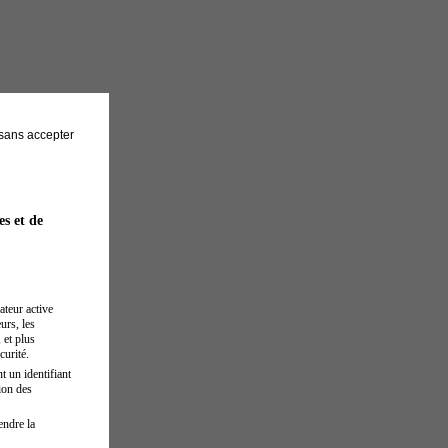
sans accepter
es et de
ateur active
urs, les
 et plus
curité.
t un identifiant
ion des
endre la