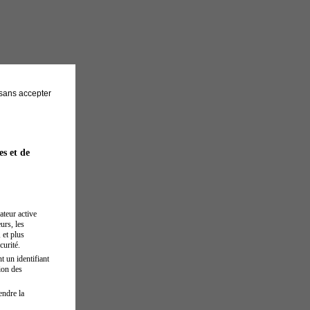
sans accepter
es et de
ateur active
urs, les
 et plus
curité.
t un identifiant
ion des
endre la