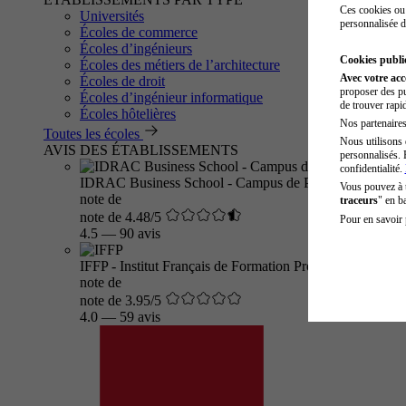
Ces cookies ou 
Universités
personnalisée d
Écoles de commerce
Écoles d’ingénieurs
Cookies public
Écoles des métiers de l’architecture
Avec votre ac
Écoles de droit
proposer des pu
Écoles d’ingénieur informatique
de trouver rapi
Écoles hôtelières
Nos partenaires 
Toutes les écoles
Nous utilisons 
AVIS DES ÉTABLISSEMENTS
personnalisés. 
confidentialité.
IDRAC Business School - Campus de Paris
Vous pouvez à
note de
traceurs
" en b
note de 4.48/5
Pour en savoir 
4.5
—
90 avis
IFFP - Institut Français de Formation Professionnelle
note de
note de 3.95/5
4.0
—
59 avis