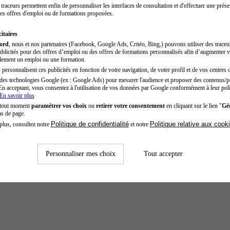
traceurs permettent enfin de personnaliser les interfaces de consultation et d'effectuer une prése
es offres d'emploi ou de formations proposées.
itaires
cord
, nous et nos partenaires (Facebook, Google Ads, Critéo, Bing,) pouvons utiliser des trace
blicités pour des offres d’emploi ou des offres de formations personnalisés afin d’augmenter v
dement un emploi ou une formation.
personnalisent ces publicités en fonction de votre navigation, de votre profil et de vos centres d
des technologies Google (ex : Google Ads) pour mesurer l'audience et proposer des contenus/pu
En acceptant, vous consentez à l'utilisation de vos données par Google conformément à leur poli
En savoir plus
 tout moment
paramétrer vos choix
ou
retirer votre consentement
en cliquant sur le lien "
Gér
as de page.
Politique de confidentialité
Politique relative aux cook
plus, consultez notre
et notre
Personnaliser mes choix
Tout accepter