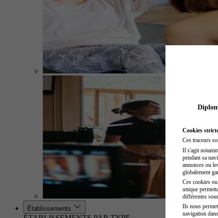
Diplome
Cookies strict
Ces traceurs so
Il s'agit notam
pendant sa navig
annonces ou les 
globalement gara
Ces cookies ou t
unique permetta
différentes sour
Ils nous permet
Établissements
navigation dans
ÉTABLISSEMENTS PAR TYPE