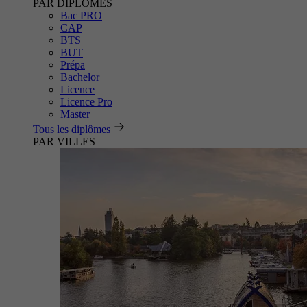
PAR DIPLÔMES
Bac PRO
CAP
BTS
BUT
Prépa
Bachelor
Licence
Licence Pro
Master
Tous les diplômes
PAR VILLES