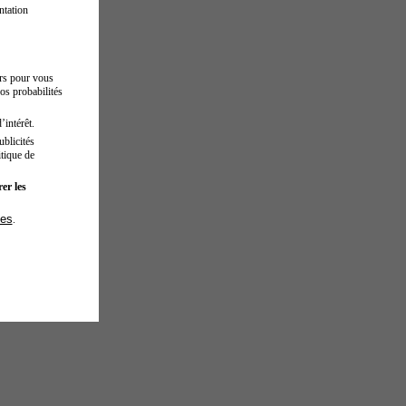
ntation
urs pour vous
os probabilités
’intérêt.
blicités
tique de
er les
ies
.