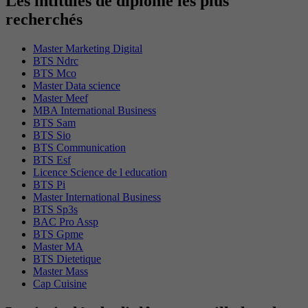
Les intitulés de diplôme les plus
recherchés
Master Marketing Digital
BTS Ndrc
BTS Mco
Master Data science
Master Meef
MBA International Business
BTS Sam
BTS Sio
BTS Communication
BTS Esf
Licence Science de l education
BTS Pi
Master International Business
BTS Sp3s
BAC Pro Assp
BTS Gpme
Master MA
BTS Dietetique
Master Mass
Cap Cuisine