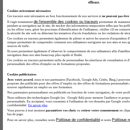
Les intitulés de diplôme par alternance
efficace.
les plus recherchés
Cookies strictement nécessaires
Ces traceurs sont nécessaires au bon fonctionnement de nos services et
ne peuvent pas être 
de l'ensemble des cookies ou traceurs
Il s'agit notamment
permettant de maintenir 
BTS Esf en alternance
pendant sa navigation sur le site, de stocker des informations temporaires telles que les préf
BTS Dietetique en alternance
ou les offres vues, gérer les processus d'identification de l'utilisateur, vérifier s'il est conn
la sécurité du site web en détectant les tentatives d'accès frauduleux ou les violations de sécu
BTS Mco en alternance
Ces cookies ou traceurs permettent également de piloter et suivre les sources d'acquisition d'
BTS Pi en alternance
unique permettant de comprendre comment nos utilisateurs naviguent sur nos sites et nos ap
BTS Sp3s en alternance
sources de trafic.
Master CCA en alternance
Ils nous permettent également d’observer le comportement de nos utilisateurs afin d'amélior
BTS Ndrc en alternance
navigation dans nos sites beaucoup plus rapide et fluide.
BTS Sam en alternance
Ces cookies ou traceurs permettent enfin de personnaliser les interfaces de consultation et d
personnalisée des offres d'emploi ou de formations proposées.
Cap Fleuriste en alternance
BTS Sio en alternance
Cookies publicitaires
MSc Marketing Digital en alternance
Avec votre accord
, nous et nos partenaires (Facebook, Google Ads, Critéo, Bing,) pouvons 
BTS Gpme en alternance
proposer des publicités pour des offres d’emploi ou des offres de formations personnalisés
Cap Electricien en alternance
trouver rapidement un emploi ou une formation.
BTS Gpn en alternance
Nos partenaires personnalisent ces publicités en fonction de votre navigation, de votre profil
BTS Domotique en alternance
Nous utilisons des technologies Google (ex : Google Ads) pour mesurer l'audience et propos
personnalisés. En acceptant, vous consentez à l'utilisation de vos données par Google conf
BAC Pro Agora en alternance
confidentialité.
En savoir plus
BTS Sta en alternance
Vous pouvez à tout moment
paramétrer vos choix
ou
retirer votre consentement
en cliqu
BTS Iris en alternance
bas de page.
BTS Tpl en alternance
Politique de confidentialité
Politique 
Pour en savoir plus, consultez notre
et notre
BTS Ati en alternance