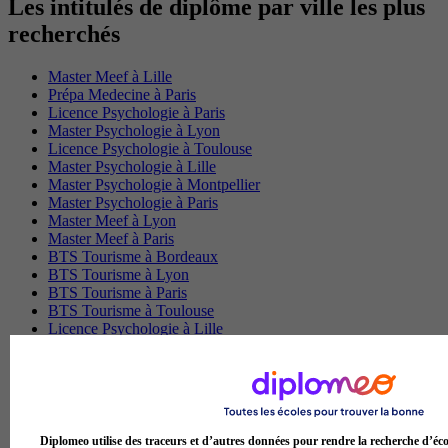
Les intitulés de diplôme par ville les plus
recherchés
Master Meef à Lille
Prépa Medecine à Paris
Licence Psychologie à Paris
Master Psychologie à Lyon
Licence Psychologie à Toulouse
Master Psychologie à Lille
Master Psychologie à Montpellier
Master Psychologie à Paris
Master Meef à Lyon
Master Meef à Paris
BTS Tourisme à Bordeaux
BTS Tourisme à Lyon
BTS Tourisme à Paris
BTS Tourisme à Toulouse
Licence Psychologie à Lille
Master Informatique à Paris
BTS Communication à Bordeaux
Master Psychologie à Angers
BTS Communication à Lyon
BTS Ndrc à Lyon
Diplomeo utilise des traceurs et d’autres données pour rendre la recherche d’éco