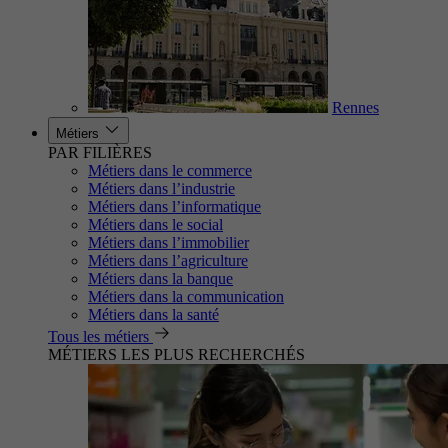
Rennes
Métiers
PAR FILIÈRES
Métiers dans le commerce
Métiers dans l’industrie
Métiers dans l’informatique
Métiers dans le social
Métiers dans l’immobilier
Métiers dans l’agriculture
Métiers dans la banque
Métiers dans la communication
Métiers dans la santé
Tous les métiers
MÉTIERS LES PLUS RECHERCHÉS