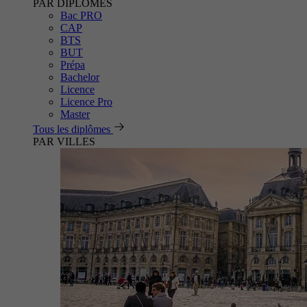
PAR DIPLÔMES
Bac PRO
CAP
BTS
BUT
Prépa
Bachelor
Licence
Licence Pro
Master
Tous les diplômes
PAR VILLES