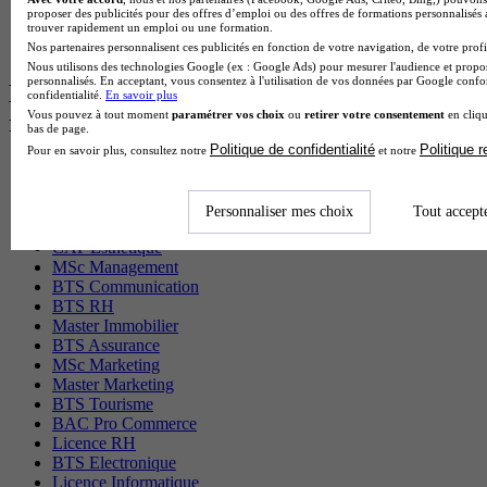
BTS Iris en alternance
proposer des publicités pour des offres d’emploi ou des offres de formations personnalisés
BTS Tpl en alternance
trouver rapidement un emploi ou une formation.
BTS Ati en alternance
Nos partenaires personnalisent ces publicités en fonction de votre navigation, de votre profil
Nous utilisons des technologies Google (ex : Google Ads) pour mesurer l'audience et propos
personnalisés. En acceptant, vous consentez à l'utilisation de vos données par Google conf
Les diplômes par filière les plus
confidentialité.
En savoir plus
Vous pouvez à tout moment
paramétrer vos choix
ou
retirer votre consentement
en cliqu
recherchés
bas de page.
Politique de confidentialité
Politique 
Pour en savoir plus, consultez notre
et notre
CS Sport
Master Sport
MBA Marketing
Personnaliser mes choix
Tout accept
Master Management
CAP Esthétique
MSc Management
BTS Communication
BTS RH
Master Immobilier
BTS Assurance
MSc Marketing
Master Marketing
BTS Tourisme
BAC Pro Commerce
Licence RH
BTS Electronique
Licence Informatique