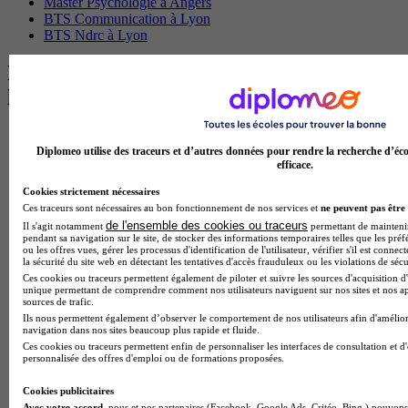
Master Psychologie à Angers
BTS Communication à Lyon
BTS Ndrc à Lyon
Les intitulés de diplôme par alternance
les plus recherchés
BTS Esf en alternance
Diplomeo utilise des traceurs et d’autres données pour rendre la recherche d’éco
BTS Dietetique en alternance
efficace.
BTS Mco en alternance
BTS Pi en alternance
Cookies strictement nécessaires
BTS Sp3s en alternance
Ces traceurs sont nécessaires au bon fonctionnement de nos services et
ne peuvent pas être 
Master CCA en alternance
de l'ensemble des cookies ou traceurs
Il s'agit notamment
permettant de maintenir 
BTS Ndrc en alternance
pendant sa navigation sur le site, de stocker des informations temporaires telles que les préf
BTS Sam en alternance
ou les offres vues, gérer les processus d'identification de l'utilisateur, vérifier s'il est conn
la sécurité du site web en détectant les tentatives d'accès frauduleux ou les violations de sécu
Cap Fleuriste en alternance
Ces cookies ou traceurs permettent également de piloter et suivre les sources d'acquisition d'
BTS Sio en alternance
unique permettant de comprendre comment nos utilisateurs naviguent sur nos sites et nos ap
MSc Marketing Digital en alternance
sources de trafic.
BTS Gpme en alternance
Ils nous permettent également d’observer le comportement de nos utilisateurs afin d'amélior
navigation dans nos sites beaucoup plus rapide et fluide.
Cap Electricien en alternance
Ces cookies ou traceurs permettent enfin de personnaliser les interfaces de consultation et d
BTS Gpn en alternance
personnalisée des offres d'emploi ou de formations proposées.
BTS Domotique en alternance
BAC Pro Agora en alternance
Cookies publicitaires
BTS Sta en alternance
Avec votre accord
, nous et nos partenaires (Facebook, Google Ads, Critéo, Bing,) pouvons 