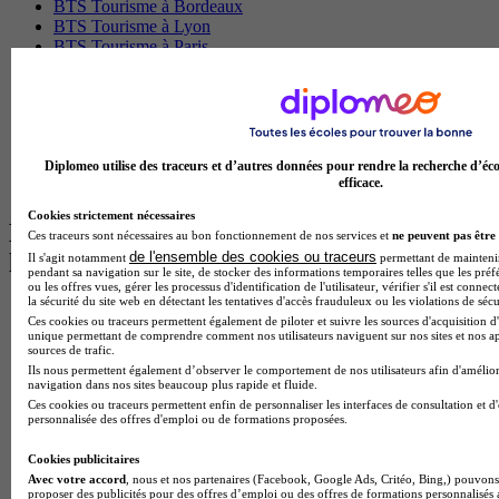
BTS Tourisme à Bordeaux
BTS Tourisme à Lyon
BTS Tourisme à Paris
BTS Tourisme à Toulouse
Licence Psychologie à Lille
Master Informatique à Paris
BTS Communication à Bordeaux
Master Psychologie à Angers
BTS Communication à Lyon
Diplomeo utilise des traceurs et d’autres données pour rendre la recherche d’éco
efficace.
BTS Ndrc à Lyon
Cookies strictement nécessaires
Les intitulés de diplôme par alternance
Ces traceurs sont nécessaires au bon fonctionnement de nos services et
ne peuvent pas être 
de l'ensemble des cookies ou traceurs
les plus recherchés
Il s'agit notamment
permettant de maintenir 
pendant sa navigation sur le site, de stocker des informations temporaires telles que les préf
ou les offres vues, gérer les processus d'identification de l'utilisateur, vérifier s'il est conn
la sécurité du site web en détectant les tentatives d'accès frauduleux ou les violations de sécu
BTS Esf en alternance
Ces cookies ou traceurs permettent également de piloter et suivre les sources d'acquisition d'
BTS Dietetique en alternance
unique permettant de comprendre comment nos utilisateurs naviguent sur nos sites et nos ap
BTS Mco en alternance
sources de trafic.
BTS Pi en alternance
Ils nous permettent également d’observer le comportement de nos utilisateurs afin d'amélior
navigation dans nos sites beaucoup plus rapide et fluide.
BTS Sp3s en alternance
Ces cookies ou traceurs permettent enfin de personnaliser les interfaces de consultation et d
Master CCA en alternance
personnalisée des offres d'emploi ou de formations proposées.
BTS Ndrc en alternance
BTS Sam en alternance
Cookies publicitaires
Cap Fleuriste en alternance
Avec votre accord
, nous et nos partenaires (Facebook, Google Ads, Critéo, Bing,) pouvons 
BTS Sio en alternance
proposer des publicités pour des offres d’emploi ou des offres de formations personnalisés