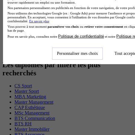
trouver rapidement un emploi ou une formation.
MSc Marketing Digital en alternance
Nos partenaires personnalisent ces publicités en fonction de votre navigation, de votre profil
BTS Gpme en alternance
Nous utilisons des technologies Google (ex : Google Ads) pour mesurer l'audience et propos
Cap Electricien en alternance
personnalisés. En acceptant, vous consentez à l'utilisation de vos données par Google conf
BTS Gpn en alternance
confidentialité.
En savoir plus
BTS Domotique en alternance
Vous pouvez à tout moment
paramétrer vos choix
ou
retirer votre consentement
en cliqu
BAC Pro Agora en alternance
bas de page.
BTS Sta en alternance
Politique de confidentialité
Politique 
Pour en savoir plus, consultez notre
et notre
BTS Iris en alternance
BTS Tpl en alternance
BTS Ati en alternance
Personnaliser mes choix
Tout accept
Les diplômes par filière les plus
recherchés
CS Sport
Master Sport
MBA Marketing
Master Management
CAP Esthétique
MSc Management
BTS Communication
BTS RH
Master Immobilier
BTS Assurance