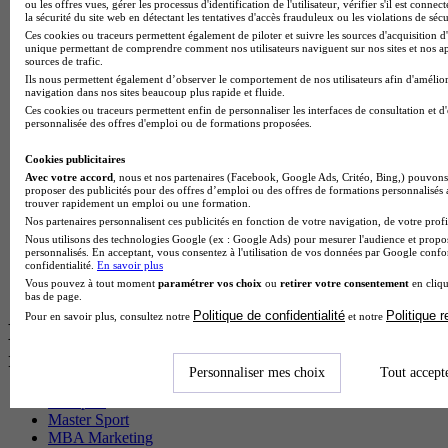
BTS Pi en alternance
ou les offres vues, gérer les processus d'identification de l'utilisateur, vérifier s'il est conn
la sécurité du site web en détectant les tentatives d'accès frauduleux ou les violations de sécu
BTS Sp3s en alternance
Ces cookies ou traceurs permettent également de piloter et suivre les sources d'acquisition d'
Master CCA en alternance
unique permettant de comprendre comment nos utilisateurs naviguent sur nos sites et nos ap
BTS Ndrc en alternance
sources de trafic.
BTS Sam en alternance
Ils nous permettent également d’observer le comportement de nos utilisateurs afin d'amélior
Cap Fleuriste en alternance
navigation dans nos sites beaucoup plus rapide et fluide.
BTS Sio en alternance
Ces cookies ou traceurs permettent enfin de personnaliser les interfaces de consultation et d
personnalisée des offres d'emploi ou de formations proposées.
MSc Marketing Digital en alternance
BTS Gpme en alternance
Cookies publicitaires
Cap Electricien en alternance
Avec votre accord
, nous et nos partenaires (Facebook, Google Ads, Critéo, Bing,) pouvons 
BTS Gpn en alternance
proposer des publicités pour des offres d’emploi ou des offres de formations personnalisés
BTS Domotique en alternance
trouver rapidement un emploi ou une formation.
BAC Pro Agora en alternance
Nos partenaires personnalisent ces publicités en fonction de votre navigation, de votre profil
BTS Sta en alternance
Nous utilisons des technologies Google (ex : Google Ads) pour mesurer l'audience et propos
BTS Iris en alternance
personnalisés. En acceptant, vous consentez à l'utilisation de vos données par Google conf
confidentialité.
En savoir plus
BTS Tpl en alternance
Vous pouvez à tout moment
paramétrer vos choix
ou
retirer votre consentement
en cliqu
BTS Ati en alternance
bas de page.
Politique de confidentialité
Politique 
Pour en savoir plus, consultez notre
et notre
Les diplômes par filière les plus
recherchés
Personnaliser mes choix
Tout accept
CS Sport
Master Sport
MBA Marketing