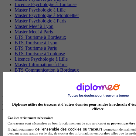
Licence Psychologie à Toulouse
Master Psychologie à Lille
Master Psychologie à Montpellier
Master Psychologie à Paris
Master Meef à Lyon
Master Meef à Paris
BTS Tourisme à Bordeaux
BTS Tourisme à Lyon
BTS Tourisme à Paris
BTS Tourisme à Toulouse
Licence Psychologie à Lille
Master Informatique à Paris
BTS Communication à Bordeaux
Master Psychologie à Angers
BTS Communication à Lyon
BTS Ndrc à Lyon
Les intitulés de diplôme par alternance
Diplomeo utilise des traceurs et d’autres données pour rendre la recherche d’éco
les plus recherchés
efficace.
Cookies strictement nécessaires
BTS Esf en alternance
Ces traceurs sont nécessaires au bon fonctionnement de nos services et
ne peuvent pas être 
BTS Dietetique en alternance
de l'ensemble des cookies ou traceurs
Il s'agit notamment
permettant de maintenir 
BTS Mco en alternance
pendant sa navigation sur le site, de stocker des informations temporaires telles que les préf