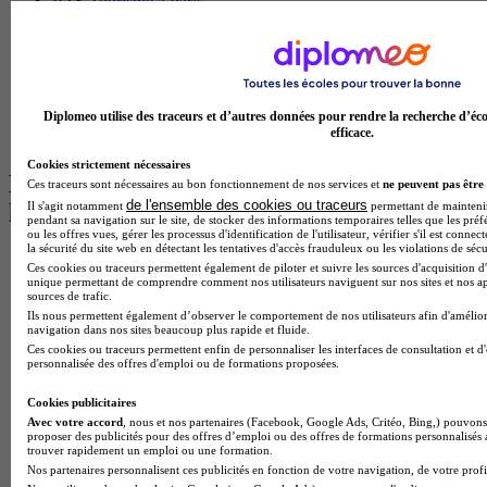
BTS Tourisme à Paris
BTS Tourisme à Toulouse
Licence Psychologie à Lille
Master Informatique à Paris
BTS Communication à Bordeaux
Master Psychologie à Angers
Diplomeo utilise des traceurs et d’autres données pour rendre la recherche d’éco
BTS Communication à Lyon
efficace.
BTS Ndrc à Lyon
Cookies strictement nécessaires
Les intitulés de diplôme par alternance
Ces traceurs sont nécessaires au bon fonctionnement de nos services et
ne peuvent pas être 
de l'ensemble des cookies ou traceurs
Il s'agit notamment
permettant de maintenir 
les plus recherchés
pendant sa navigation sur le site, de stocker des informations temporaires telles que les préf
ou les offres vues, gérer les processus d'identification de l'utilisateur, vérifier s'il est conn
la sécurité du site web en détectant les tentatives d'accès frauduleux ou les violations de sécu
BTS Esf en alternance
Ces cookies ou traceurs permettent également de piloter et suivre les sources d'acquisition d'
BTS Dietetique en alternance
unique permettant de comprendre comment nos utilisateurs naviguent sur nos sites et nos ap
sources de trafic.
BTS Mco en alternance
Ils nous permettent également d’observer le comportement de nos utilisateurs afin d'amélior
BTS Pi en alternance
navigation dans nos sites beaucoup plus rapide et fluide.
BTS Sp3s en alternance
Ces cookies ou traceurs permettent enfin de personnaliser les interfaces de consultation et d
Master CCA en alternance
personnalisée des offres d'emploi ou de formations proposées.
BTS Ndrc en alternance
BTS Sam en alternance
Cookies publicitaires
Cap Fleuriste en alternance
Avec votre accord
, nous et nos partenaires (Facebook, Google Ads, Critéo, Bing,) pouvons 
BTS Sio en alternance
proposer des publicités pour des offres d’emploi ou des offres de formations personnalisés
trouver rapidement un emploi ou une formation.
MSc Marketing Digital en alternance
Nos partenaires personnalisent ces publicités en fonction de votre navigation, de votre profil
BTS Gpme en alternance