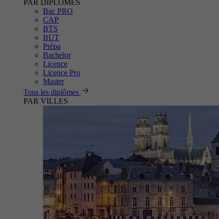
PAR DIPLÔMES
Bac PRO
CAP
BTS
BUT
Prépa
Bachelor
Licence
Licence Pro
Master
Tous les diplômes
PAR VILLES