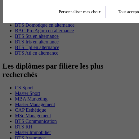
MSc Marketing Digital en alternance
BTS Gpme en alternance
Personnaliser mes choix
Tout accept
Cap Electricien en alternance
BTS Gpn en alternance
BTS Domotique en alternance
BAC Pro Agora en alternance
BTS Sta en alternance
BTS Iris en alternance
BTS Tpl en alternance
BTS Ati en alternance
Les diplômes par filière les plus
recherchés
CS Sport
Master Sport
MBA Marketing
Master Management
CAP Esthétique
MSc Management
BTS Communication
BTS RH
Master Immobilier
BTS Assurance