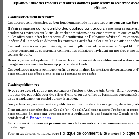
BTS Tourisme à Bordeaux
Diplomeo utilise des traceurs et d’autres données pour rendre la recherche d’éco
BTS Tourisme à Lyon
efficace.
BTS Tourisme à Paris
Cookies strictement nécessaires
BTS Tourisme à Toulouse
Ces traceurs sont nécessaires au bon fonctionnement de nos services et
ne peuvent pas être 
Licence Psychologie à Lille
de l'ensemble des cookies ou traceurs
Master Informatique à Paris
Il s'agit notamment
permettant de maintenir 
pendant sa navigation sur le site, de stocker des informations temporaires telles que les préf
BTS Communication à Bordeaux
ou les offres vues, gérer les processus d'identification de l'utilisateur, vérifier s'il est conn
Master Psychologie à Angers
la sécurité du site web en détectant les tentatives d'accès frauduleux ou les violations de sécu
BTS Communication à Lyon
Ces cookies ou traceurs permettent également de piloter et suivre les sources d'acquisition d'
unique permettant de comprendre comment nos utilisateurs naviguent sur nos sites et nos ap
BTS Ndrc à Lyon
sources de trafic.
Ils nous permettent également d’observer le comportement de nos utilisateurs afin d'amélior
Les intitulés de diplôme par alternance
navigation dans nos sites beaucoup plus rapide et fluide.
Ces cookies ou traceurs permettent enfin de personnaliser les interfaces de consultation et d
les plus recherchés
personnalisée des offres d'emploi ou de formations proposées.
Cookies publicitaires
BTS Esf en alternance
Avec votre accord
, nous et nos partenaires (Facebook, Google Ads, Critéo, Bing,) pouvons 
BTS Dietetique en alternance
proposer des publicités pour des offres d’emploi ou des offres de formations personnalisés
BTS Mco en alternance
trouver rapidement un emploi ou une formation.
BTS Pi en alternance
Nos partenaires personnalisent ces publicités en fonction de votre navigation, de votre profil
BTS Sp3s en alternance
Nous utilisons des technologies Google (ex : Google Ads) pour mesurer l'audience et propos
Master CCA en alternance
personnalisés. En acceptant, vous consentez à l'utilisation de vos données par Google conf
confidentialité.
En savoir plus
BTS Ndrc en alternance
Vous pouvez à tout moment
paramétrer vos choix
ou
retirer votre consentement
en cliqu
BTS Sam en alternance
bas de page.
Cap Fleuriste en alternance
Politique de confidentialité
Politique 
Pour en savoir plus, consultez notre
et notre
BTS Sio en alternance