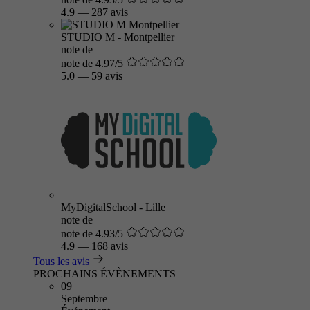
4.9
—
287 avis
STUDIO M - Montpellier
note de
note de 4.97/5
5.0
—
59 avis
MyDigitalSchool - Lille
note de
note de 4.93/5
4.9
—
168 avis
Tous les avis
PROCHAINS ÉVÈNEMENTS
09
Septembre