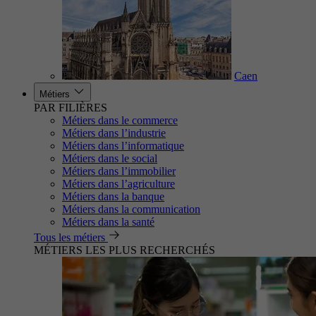
Caen
Métiers
PAR FILIÈRES
Métiers dans le commerce
Métiers dans l’industrie
Métiers dans l’informatique
Métiers dans le social
Métiers dans l’immobilier
Métiers dans l’agriculture
Métiers dans la banque
Métiers dans la communication
Métiers dans la santé
Tous les métiers
MÉTIERS LES PLUS RECHERCHÉS