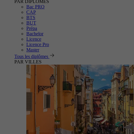
PAR DIPLÔMES
Bac PRO
CAP
BTS
BUT
Prépa
Bachelor
Licence
Licence Pro
Master
Tous les diplômes
PAR VILLES