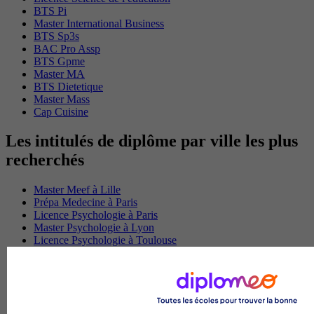
BTS Pi
Master International Business
BTS Sp3s
BAC Pro Assp
BTS Gpme
Master MA
BTS Dietetique
Master Mass
Cap Cuisine
Les intitulés de diplôme par ville les plus
recherchés
Master Meef à Lille
Prépa Medecine à Paris
Licence Psychologie à Paris
Master Psychologie à Lyon
Licence Psychologie à Toulouse
Master Psychologie à Lille
Master Psychologie à Montpellier
Master Psychologie à Paris
Master Meef à Lyon
Master Meef à Paris