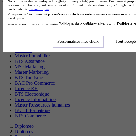
Nous utilisons des technologies Google (ex : Google Ads) pour mesurer l'audience et propos
personnalisés. En acceptant, vous consentez à l'utilisation de vos données par Google conf
confidentialité.
En savoir plus
CS Sport
Vous pouvez à tout moment
paramétrer vos choix
ou
retirer votre consentement
en cliqu
Master Sport
bas de page.
MBA Marketing
Politique de confidentialité
Politique 
Pour en savoir plus, consultez notre
et notre
Master Management
CAP Esthétique
MSc Management
Personnaliser mes choix
Tout accept
BTS Communication
BTS RH
Master Immobilier
BTS Assurance
MSc Marketing
Master Marketing
BTS Tourisme
BAC Pro Commerce
Licence RH
BTS Electronique
Licence Informatique
Master Ressources humaines
BUT Informatique
BTS Commerce
Diplomeo
Diplômes