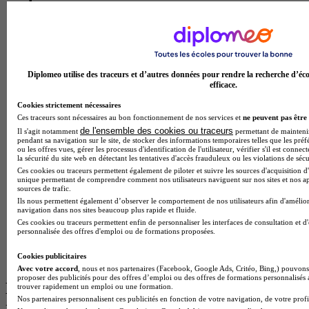
BTS Esf en alternance
BTS Dietetique en alternance
BTS Mco en alternance
BTS Pi en alternance
BTS Sp3s en alternance
Diplomeo utilise des traceurs et d’autres données pour rendre la recherche d’éco
Master CCA en alternance
efficace.
BTS Ndrc en alternance
Cookies strictement nécessaires
BTS Sam en alternance
Ces traceurs sont nécessaires au bon fonctionnement de nos services et
ne peuvent pas être 
Cap Fleuriste en alternance
de l'ensemble des cookies ou traceurs
Il s'agit notamment
permettant de maintenir 
BTS Sio en alternance
pendant sa navigation sur le site, de stocker des informations temporaires telles que les préf
MSc Marketing Digital en alternance
ou les offres vues, gérer les processus d'identification de l'utilisateur, vérifier s'il est conn
la sécurité du site web en détectant les tentatives d'accès frauduleux ou les violations de sécu
BTS Gpme en alternance
Ces cookies ou traceurs permettent également de piloter et suivre les sources d'acquisition d'
Cap Electricien en alternance
unique permettant de comprendre comment nos utilisateurs naviguent sur nos sites et nos ap
BTS Gpn en alternance
sources de trafic.
BTS Domotique en alternance
Ils nous permettent également d’observer le comportement de nos utilisateurs afin d'amélior
BAC Pro Agora en alternance
navigation dans nos sites beaucoup plus rapide et fluide.
BTS Sta en alternance
Ces cookies ou traceurs permettent enfin de personnaliser les interfaces de consultation et d
personnalisée des offres d'emploi ou de formations proposées.
BTS Iris en alternance
BTS Tpl en alternance
Cookies publicitaires
BTS Ati en alternance
Avec votre accord
, nous et nos partenaires (Facebook, Google Ads, Critéo, Bing,) pouvons 
proposer des publicités pour des offres d’emploi ou des offres de formations personnalisés
Les diplômes par filière les plus
trouver rapidement un emploi ou une formation.
Nos partenaires personnalisent ces publicités en fonction de votre navigation, de votre profil
recherchés