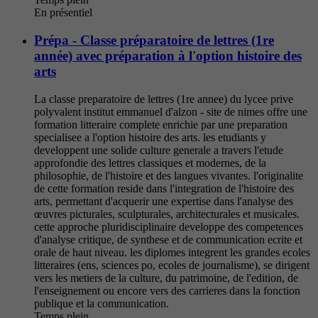
En présentiel
Prépa - Classe préparatoire de lettres (1re
année) avec préparation à l'option histoire des
arts
La classe preparatoire de lettres (1re annee) du lycee prive
polyvalent institut emmanuel d'alzon - site de nimes offre une
formation litteraire complete enrichie par une preparation
specialisee a l'option histoire des arts. les etudiants y
developpent une solide culture generale a travers l'etude
approfondie des lettres classiques et modernes, de la
philosophie, de l'histoire et des langues vivantes. l'originalite
de cette formation reside dans l'integration de l'histoire des
arts, permettant d'acquerir une expertise dans l'analyse des
œuvres picturales, sculpturales, architecturales et musicales.
cette approche pluridisciplinaire developpe des competences
d'analyse critique, de synthese et de communication ecrite et
orale de haut niveau. les diplomes integrent les grandes ecoles
litteraires (ens, sciences po, ecoles de journalisme), se dirigent
vers les metiers de la culture, du patrimoine, de l'edition, de
l'enseignement ou encore vers des carrieres dans la fonction
publique et la communication.
Temps plein