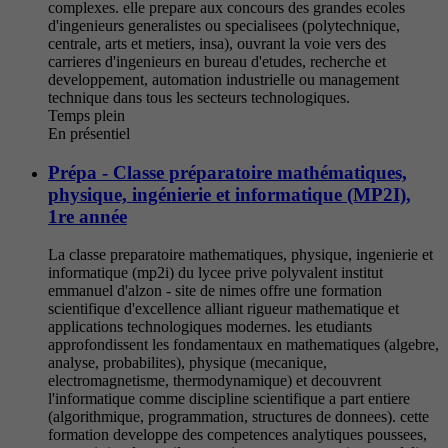
complexes. elle prepare aux concours des grandes ecoles
d'ingenieurs generalistes ou specialisees (polytechnique,
centrale, arts et metiers, insa), ouvrant la voie vers des
carrieres d'ingenieurs en bureau d'etudes, recherche et
developpement, automation industrielle ou management
technique dans tous les secteurs technologiques.
Temps plein
En présentiel
Prépa - Classe préparatoire mathématiques,
physique, ingénierie et informatique (MP2I),
1re année
La classe preparatoire mathematiques, physique, ingenierie et
informatique (mp2i) du lycee prive polyvalent institut
emmanuel d'alzon - site de nimes offre une formation
scientifique d'excellence alliant rigueur mathematique et
applications technologiques modernes. les etudiants
approfondissent les fondamentaux en mathematiques (algebre,
analyse, probabilites), physique (mecanique,
electromagnetisme, thermodynamique) et decouvrent
l'informatique comme discipline scientifique a part entiere
(algorithmique, programmation, structures de donnees). cette
formation developpe des competences analytiques poussees,