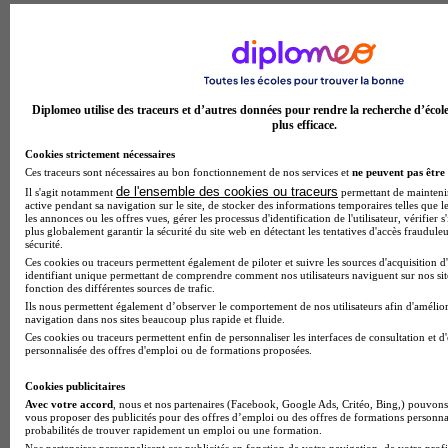
Prépa - Classe préparatoire biologie, chimie,
physique et sciences de la Terre, 1re année
La classe preparatoire biologie, chimie, physique et sciences
de la terre (1re annee) du lycee prive polyvalent institut
Diplomeo utilise des traceurs et d’autres données pour rendre la recherche d’écol
emmanuel d'alzon - site de nimes offre une formation
plus efficace.
scientifique pluridisciplinaire d'excellence. les etudiants y
developpent une solide maitrise des sciences du vivant, de la
Cookies strictement nécessaires
chimie organique et minerale, de la physique fondamentale et
Ces traceurs sont nécessaires au bon fonctionnement de nos services et
ne peuvent pas être 
de la geologie. le programme privilegie l'approche
de l'ensemble des cookies ou traceurs
Il s'agit notamment
permettant de maintenir 
experimentale avec de nombreux travaux pratiques, l'analyse
active pendant sa navigation sur le site, de stocker des informations temporaires telles que le
les annonces ou les offres vues, gérer les processus d'identification de l'utilisateur, vérifier s
de documents scientifiques et la resolution de problemes
plus globalement garantir la sécurité du site web en détectant les tentatives d'accès fraudule
complexes. les competences developpees incluent la rigueur
sécurité.
scientifique, l'esprit d'analyse critique, la capacite de synthese
Ces cookies ou traceurs permettent également de piloter et suivre les sources d'acquisition d
et l'excellence redactionnelle. cette formation prepare aux
identifiant unique permettant de comprendre comment nos utilisateurs naviguent sur nos site
fonction des différentes sources de trafic.
concours des grandes ecoles d'ingenieurs en biologie,
Ils nous permettent également d’observer le comportement de nos utilisateurs afin d'amélior
agronomie et geosciences, ainsi qu'aux ecoles veterinaires et
navigation dans nos sites beaucoup plus rapide et fluide.
aux ecoles normales superieures. les diplomes s'orientent vers
Ces cookies ou traceurs permettent enfin de personnaliser les interfaces de consultation et d
des carrieres d'ingenieurs agronomes, d'ingenieurs en
personnalisée des offres d'emploi ou de formations proposées.
biotechnologies, de chercheurs en sciences du vivant, de
veterinaires ou d'enseignants-chercheurs dans les domaines
Cookies publicitaires
des sciences de la vie et de la terre.
Avec votre accord
, nous et nos partenaires (Facebook, Google Ads, Critéo, Bing,) pouvons 
vous proposer des publicités pour des offres d’emploi ou des offres de formations personna
Temps plein
probabilités de trouver rapidement un emploi ou une formation.
En présentiel