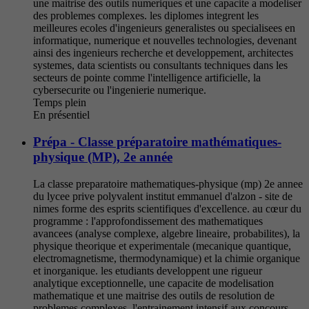
une maitrise des outils numeriques et une capacite a modeliser
des problemes complexes. les diplomes integrent les
meilleures ecoles d'ingenieurs generalistes ou specialisees en
informatique, numerique et nouvelles technologies, devenant
ainsi des ingenieurs recherche et developpement, architectes
systemes, data scientists ou consultants techniques dans les
secteurs de pointe comme l'intelligence artificielle, la
cybersecurite ou l'ingenierie numerique.
Temps plein
En présentiel
Prépa - Classe préparatoire mathématiques-
physique (MP), 2e année
La classe preparatoire mathematiques-physique (mp) 2e annee
du lycee prive polyvalent institut emmanuel d'alzon - site de
nimes forme des esprits scientifiques d'excellence. au cœur du
programme : l'approfondissement des mathematiques
avancees (analyse complexe, algebre lineaire, probabilites), la
physique theorique et experimentale (mecanique quantique,
electromagnetisme, thermodynamique) et la chimie organique
et inorganique. les etudiants developpent une rigueur
analytique exceptionnelle, une capacite de modelisation
mathematique et une maitrise des outils de resolution de
problemes complexes. l'entrainement intensif aux concours