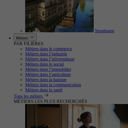
Strasbourg
Métiers
PAR FILIÈRES
Métiers dans le commerce
Métiers dans l’industrie
Métiers dans l’informatique
Métiers dans le social
Métiers dans l’immobilier
Métiers dans l’agriculture
Métiers dans la banque
Métiers dans la communication
Métiers dans la santé
Tous les métiers
MÉTIERS LES PLUS RECHERCHÉS