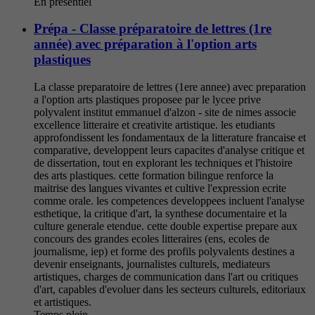
En présentiel
Prépa - Classe préparatoire de lettres (1re
année) avec préparation à l'option arts
plastiques
La classe preparatoire de lettres (1ere annee) avec preparation
a l'option arts plastiques proposee par le lycee prive
polyvalent institut emmanuel d'alzon - site de nimes associe
excellence litteraire et creativite artistique. les etudiants
approfondissent les fondamentaux de la litterature francaise et
comparative, developpent leurs capacites d'analyse critique et
de dissertation, tout en explorant les techniques et l'histoire
des arts plastiques. cette formation bilingue renforce la
maitrise des langues vivantes et cultive l'expression ecrite
comme orale. les competences developpees incluent l'analyse
esthetique, la critique d'art, la synthese documentaire et la
culture generale etendue. cette double expertise prepare aux
concours des grandes ecoles litteraires (ens, ecoles de
journalisme, iep) et forme des profils polyvalents destines a
devenir enseignants, journalistes culturels, mediateurs
artistiques, charges de communication dans l'art ou critiques
d'art, capables d'evoluer dans les secteurs culturels, editoriaux
et artistiques.
Temps plein