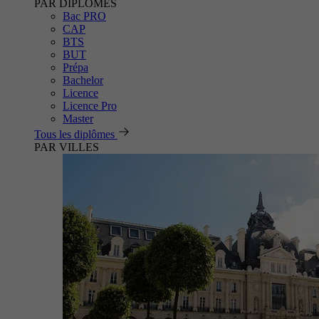
PAR DIPLÔMES
Bac PRO
CAP
BTS
BUT
Prépa
Bachelor
Licence
Licence Pro
Master
Tous les diplômes
PAR VILLES