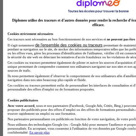
BTS Mco en alternance
BTS Pi en alternance
BTS Sp3s en alternance
Master CCA en alternance
Diplomeo utilise des traceurs et d’autres données pour rendre la recherche d’éco
efficace.
BTS Ndrc en alternance
BTS Sam en alternance
Cookies strictement nécessaires
Cap Fleuriste en alternance
Ces traceurs sont nécessaires au bon fonctionnement de nos services et
ne peuvent pas être 
BTS Sio en alternance
de l'ensemble des cookies ou traceurs
Il s'agit notamment
permettant de maintenir 
MSc Marketing Digital en alternance
pendant sa navigation sur le site, de stocker des informations temporaires telles que les préf
BTS Gpme en alternance
ou les offres vues, gérer les processus d'identification de l'utilisateur, vérifier s'il est conn
la sécurité du site web en détectant les tentatives d'accès frauduleux ou les violations de sécu
Cap Electricien en alternance
Ces cookies ou traceurs permettent également de piloter et suivre les sources d'acquisition d'
BTS Gpn en alternance
unique permettant de comprendre comment nos utilisateurs naviguent sur nos sites et nos ap
BTS Domotique en alternance
sources de trafic.
BAC Pro Agora en alternance
Ils nous permettent également d’observer le comportement de nos utilisateurs afin d'amélior
BTS Sta en alternance
navigation dans nos sites beaucoup plus rapide et fluide.
BTS Iris en alternance
Ces cookies ou traceurs permettent enfin de personnaliser les interfaces de consultation et d
personnalisée des offres d'emploi ou de formations proposées.
BTS Tpl en alternance
BTS Ati en alternance
Cookies publicitaires
Avec votre accord
, nous et nos partenaires (Facebook, Google Ads, Critéo, Bing,) pouvons 
Les diplômes par filière les plus
proposer des publicités pour des offres d’emploi ou des offres de formations personnalisés
trouver rapidement un emploi ou une formation.
recherchés
Nos partenaires personnalisent ces publicités en fonction de votre navigation, de votre profil
Nous utilisons des technologies Google (ex : Google Ads) pour mesurer l'audience et propos
personnalisés. En acceptant, vous consentez à l'utilisation de vos données par Google conf
CS Sport
confidentialité.
En savoir plus
Master Sport