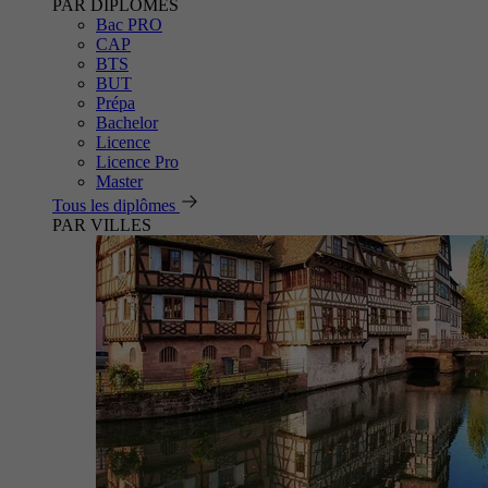
PAR DIPLÔMES
Bac PRO
CAP
BTS
BUT
Prépa
Bachelor
Licence
Licence Pro
Master
Tous les diplômes
PAR VILLES