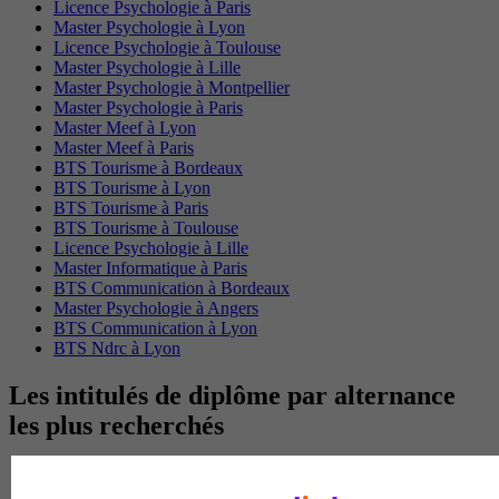
Licence Psychologie à Paris
Master Psychologie à Lyon
Licence Psychologie à Toulouse
Master Psychologie à Lille
Master Psychologie à Montpellier
Master Psychologie à Paris
Master Meef à Lyon
Master Meef à Paris
BTS Tourisme à Bordeaux
BTS Tourisme à Lyon
BTS Tourisme à Paris
BTS Tourisme à Toulouse
Licence Psychologie à Lille
Master Informatique à Paris
BTS Communication à Bordeaux
Master Psychologie à Angers
BTS Communication à Lyon
BTS Ndrc à Lyon
Les intitulés de diplôme par alternance
les plus recherchés
BTS Esf en alternance
BTS Dietetique en alternance