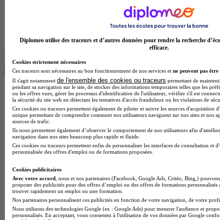
Master Informatique à Paris
BTS Communication à Bordeaux
Master Psychologie à Angers
BTS Communication à Lyon
BTS Ndrc à Lyon
Diplomeo utilise des traceurs et d’autres données pour rendre la recherche d’éco
efficace.
Les intitulés de diplôme par alternance
Cookies strictement nécessaires
les plus recherchés
Ces traceurs sont nécessaires au bon fonctionnement de nos services et
ne peuvent pas être 
de l'ensemble des cookies ou traceurs
Il s'agit notamment
permettant de maintenir 
pendant sa navigation sur le site, de stocker des informations temporaires telles que les préf
BTS Esf en alternance
ou les offres vues, gérer les processus d'identification de l'utilisateur, vérifier s'il est conn
BTS Dietetique en alternance
la sécurité du site web en détectant les tentatives d'accès frauduleux ou les violations de sécu
BTS Mco en alternance
Ces cookies ou traceurs permettent également de piloter et suivre les sources d'acquisition d'
unique permettant de comprendre comment nos utilisateurs naviguent sur nos sites et nos ap
BTS Pi en alternance
sources de trafic.
BTS Sp3s en alternance
Ils nous permettent également d’observer le comportement de nos utilisateurs afin d'amélior
Master CCA en alternance
navigation dans nos sites beaucoup plus rapide et fluide.
BTS Ndrc en alternance
Ces cookies ou traceurs permettent enfin de personnaliser les interfaces de consultation et d
personnalisée des offres d'emploi ou de formations proposées.
BTS Sam en alternance
Cap Fleuriste en alternance
Cookies publicitaires
BTS Sio en alternance
Avec votre accord
, nous et nos partenaires (Facebook, Google Ads, Critéo, Bing,) pouvons 
MSc Marketing Digital en alternance
proposer des publicités pour des offres d’emploi ou des offres de formations personnalisés
BTS Gpme en alternance
trouver rapidement un emploi ou une formation.
Cap Electricien en alternance
Nos partenaires personnalisent ces publicités en fonction de votre navigation, de votre profil
BTS Gpn en alternance
Nous utilisons des technologies Google (ex : Google Ads) pour mesurer l'audience et propos
BTS Domotique en alternance
personnalisés. En acceptant, vous consentez à l'utilisation de vos données par Google conf