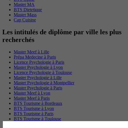
Master MA
BTS Dietetique
Master Mass
Cap Cuisine
Les intitulés de diplôme par ville les plus
recherchés
Master Meef à Lille
Prépa Medecine à Paris
Licence Psychologie à Paris
Master Psychologie à Lyon
Licence Psychologie à Toulouse
Master Psychologie à Lille
Master Psychologie à Montpellier
Master Psychologie à Paris
Master Meef à Lyon
Master Meef à Paris
BTS Tourisme à Bordeaux
BTS Tourisme à Lyon
BTS Tourisme à Paris
BTS Tourisme à Toulouse
Licence Psychologie à Lille